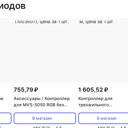
иодов
755,79 ₽
1 605,52 ₽
ne
Аксессуары / Контроллер
Контроллер для
для MVS-5050 RGB без
трехжильного
пульта (150w/20m) Jazzway
светодиодного дюрала
(1003607), цена за 1 шт.
13 мм, до 100 м, цена з
В магазин
В магазин
6
MIX-BUY
4.8
MIX-BUY
4.8