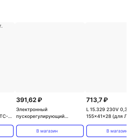
391,62 ₽
713,7 ₽
Электронный
L 15.329 230V 0,31A
 TC-
пускорегулирующий
155x41x28 (для ЛЛ 1x
40 T-
аппарат EB-T8-218-EA3 нар.,
дроссель VS, цена за 1
VS,
цена за 1 шт
В магазин
В магазин