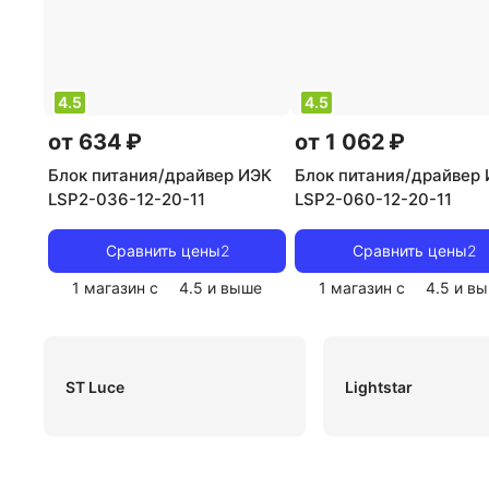
4.5
4.5
от 634 ₽
от 1 062 ₽
Блок питания/драйвер ИЭК
Блок питания/драйвер
LSP2-036-12-20-11
LSP2-060-12-20-11
Сравнить цены
2
Сравнить цены
2
1 магазин с
4.5
и выше
1 магазин с
4.5
и вы
ST Luce
Lightstar