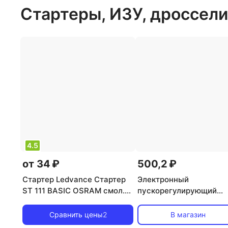
Стартеры, ИЗУ, дроссели
4.5
от 34 ₽
500,2 ₽
Стартер Ledvance Стартер
Электронный
ST 111 BASIC OSRAM смол.
пускорегулирующий
4008321364876
аппарат EB-T8-236-EA
TDM, цена за 1 шт
Сравнить цены
2
В магазин