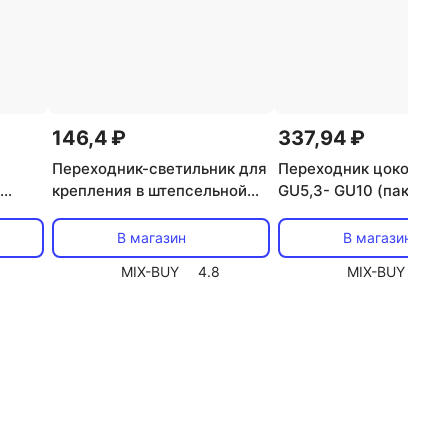
146,4 ₽
337,94 ₽
Переходник-светильник для
Переходник цокольны
крепления в штепсельной
GU5,3- GU10 (пакет Б
,
сетевой розетке переходник
шт. REXANT, цена за 1
цена
цокольный AC 220В-Е14 с
В магазин
В магазин
выключателем REXANT,
MIX-BUY
4.8
MIX-BUY
4.8
цена за 1 шт