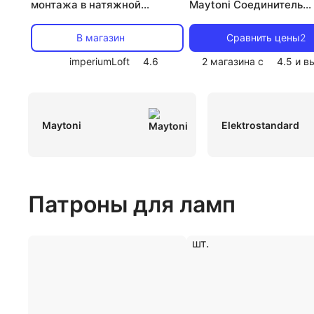
монтажа в натяжной
Maytoni Соединитель
потолок для однофазного
(коннектор) CN015 1 шт
шинопровода Crystal L ux
В магазин
Сравнить цены
2
CLT 0.212 05 3000 AL
imperiumLoft
4.6
2 магазина с
4.5
и в
Maytoni
Elektrostandard
Патроны для ламп