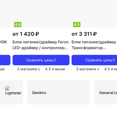
4.6
4.5
от 1 420 ₽
от 3 311 ₽
 ИЭК
Блок питания/драйвер Feron
Блок питания/драйвер 
LED-драйвер / контроллер
Трансформатор
LB009 21498
электронный для
светодиодной ленты l
Сравнить цены
3
Сравнить цены
3
48060
ше
3 магазина с
4.5
и выше
3 магазина с
4.5
и в
Denkirs
General L