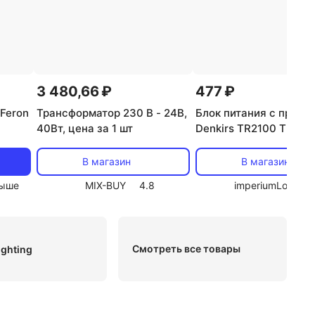
3 480,66 ₽
477 ₽
Feron
Трансформатор 230 В - 24В,
Блок питания с прово
40Вт, цена за 1 шт
Denkirs TR2100 TR210
800Вт
b007
В магазин
В магазин
ыше
MIX-BUY
4.8
imperiumLoft
4
Смотреть все товары
ighting