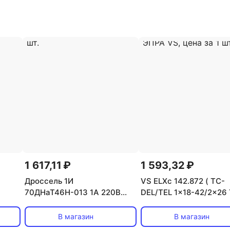
1 617,11 ₽
1 593,32 ₽
Дроссель 1И
VS ELXc 142.872 ( TC-
70ДНаТ46Н-013 1А 220В
DEL/TEL 1x18-42/2x26
2С
106x65x68 без ИЗУ встр.
L/F 1x18/24/36 TC-L 1x
УХЛ2 - GALAD, цена за 1 шт.
R5) 103x67x31 - ЭПРА 
В магазин
В магазин
цена за 1 шт.