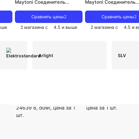
Maytoni Соединитель
Maytoni Соединитель
(коннектор) Led strip CN008
(коннектор) Led strip 
10 шт
10 шт
Сравнить цены
2
Сравнить цены
2
ыше
2 магазина с
4.5
и выше
2 магазина с
4.5
и в
Arlight
SLV