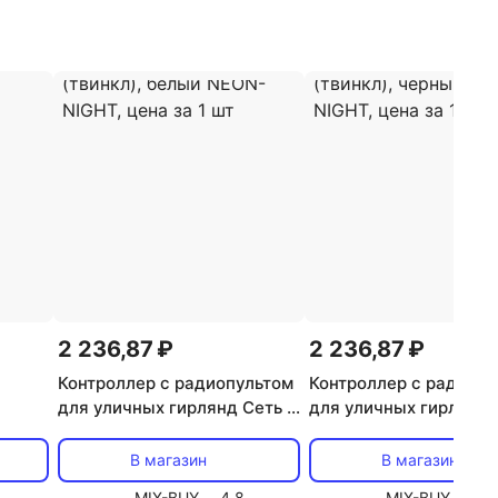
2 236,87 ₽
2 236,87 ₽
Контроллер с радиопультом
Контроллер с радиопу
для уличных гирлянд Сеть и
для уличных гирлянд 
йта ?
Нить управляемая (твинкл),
Нить управляемая (тви
а 1 шт
белый NEON-NIGHT, цена за
черный NEON-NIGHT, 
В магазин
В магазин
1 шт
за 1 шт
MIX-BUY
4.8
MIX-BUY
4.8