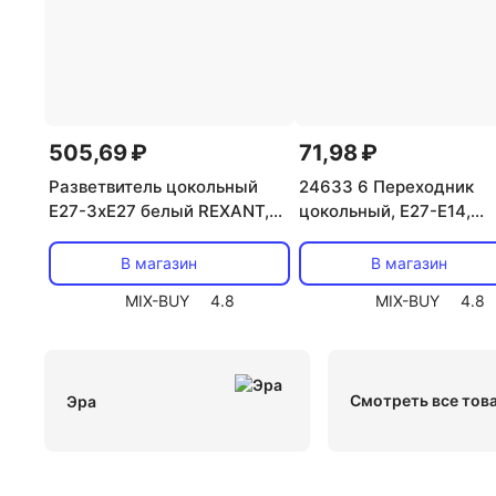
505,69 ₽
71,98 ₽
Разветвитель цокольный
24633 6 Переходник
Е27-3хЕ27 белый REXANT,
цокольный, E27-Е14,
цена за 1 шт
прямой, пластик, белый
24633 6, duwi, цена за 
В магазин
В магазин
MIX-BUY
4.8
MIX-BUY
4.8
Смотреть все тов
Эра