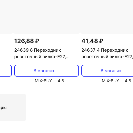
126,88 ₽
41,48 ₽
24639 8 Переходник
24637 4 Переходник
розеточный вилка-Е27,
розеточный вилка-Е27,
,
угловой, карболитовый, с
прямой, карболитовый
1 шт.
выключателем, белый,
белый, 24637 4, duwi, 
В магазин
В магазин
24639 8, duwi, цена за 1 шт.
за 1 шт.
MIX-BUY
4.8
MIX-BUY
4.8
ары