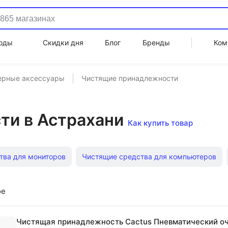
оды
Скидки дня
Блог
Бренды
Ком
ерные аксессуары
Чистящие принадлежности
ти в Астрахани
Как купить товар
тва для мониторов
Чистящие средства для компьютеров
Карандаши для чистки
Наборы для чистки оптики
Гру
ое
Чистящая принадлежность Cactus Пневматический оч