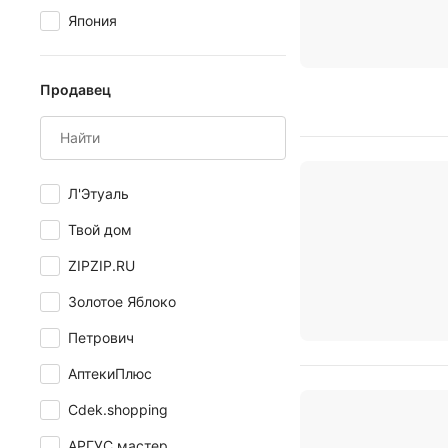
Япония
Продавец
Л'Этуаль
Твой дом
ZIPZIP.RU
Золотое Яблоко
Петрович
АптекиПлюс
Cdek.shopping
АРГУС мастер