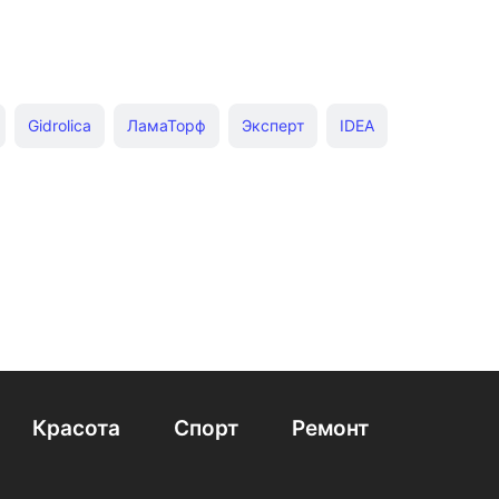
Gidrolica
ЛамаТорф
Эксперт
IDEA
Красота
Спорт
Ремонт