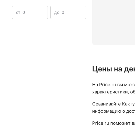
от
до
Цены на де
На Price.ru вы мож
характеристики, о
Сравнивайте Какту
информацию о дост
Price.ru поможет 