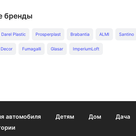
е бренды
Darel Plastic
Prosperplast
Brabantia
ALMI
Santino
 Decor
Fumagalli
Glasar
ImperiumLoft
я автомобиля
Детям
Дом
Дача
гории