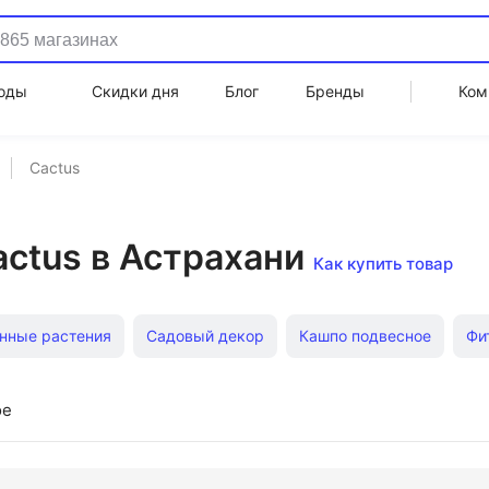
оды
Скидки дня
Блог
Бренды
Ком
Cactus
actus в Астрахани
Как купить товар
нные растения
Садовый декор
Кашпо подвесное
Фи
Кашпо напольные
Садовые фигуры гномы
Кашпо нас
ое