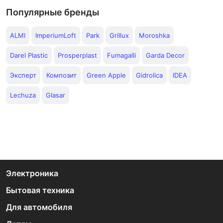
Популярные бренды
ALMI
ImperiumLoft
Park
Grillux
Moroshka
Darel Plastic
Prosperplast
Fumagalli
Garda Decor
Эксперт
Композит
Green Apple
Gidrolica
IDEA
Lechuza
Glasar
Электроника
Бытовая техника
Для автомобиля