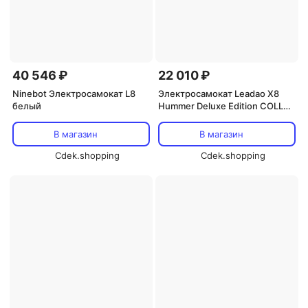
40 546 ₽
22 010 ₽
Ninebot Электросамокат L8
Электросамокат Leadao X8
белый
Hummer Deluxe Edition COLLAR
AO, Lingao X8 Hummer Deluxe
Edition black
В магазин
В магазин
Cdek.shopping
Cdek.shopping