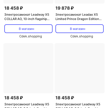
18 458 ₽
19 878 ₽
Электросамокат Leadway X5
Электросамокат Leadao X5
COLLAR AO, 10-inch flagship
Limited Prince Dragon Edition
white (APP + polarius)
COLLAR AO, Prince Dragon
Yellow Trail Running Wheels
В магазин
В магазин
Cdek.shopping
Cdek.shopping
18 458 ₽
18 458 ₽
Электросамокат Leadway X5
Электросамокат Leadway X5