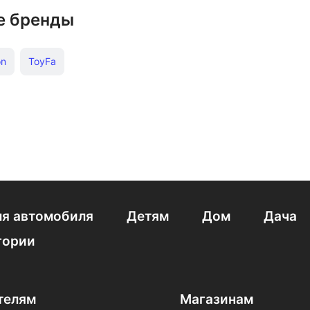
е бренды
on
ToyFa
я автомобиля
Детям
Дом
Дача
гории
телям
Магазинам