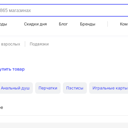
оды
Скидки дня
Блог
Бренды
Ком
я взрослых
Подвязки
упить товар
Анальный душ
Перчатки
Пэстисы
Игральные карты
ое