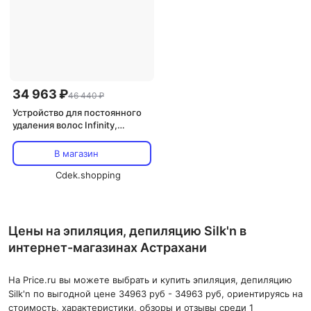
34 963 ₽
46 440 ₽
Устройство для постоянного
удаления волос Infinity,
технология Ipl 400 000
световых импульсов для
В магазин
светлых и темных тонов кожи,
белая, Silk'N
Cdek.shopping
Цены на эпиляция, депиляцию Silk'n в
интернет-магазинах Астрахани
На Price.ru вы можете выбрать и купить эпиляция, депиляцию
Silk'n по выгодной цене 34963 руб - 34963 руб, ориентируясь на
стоимость, характеристики, обзоры и отзывы среди 1