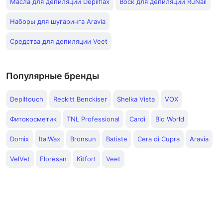
Масла для депиляции Depilflax
Воск для депиляции RuNail
Наборы для шугаринга Aravia
Средства для депиляции Veet
Популярные бренды
Depiltouch
Reckitt Benckiser
Shelka Vista
VOX
Фитокосметик
TNL Professional
Cardi
Bio World
Domix
ItalWax
Bronsun
Batiste
Cera di Cupra
Aravia
VelVet
Floresan
Kitfort
Veet