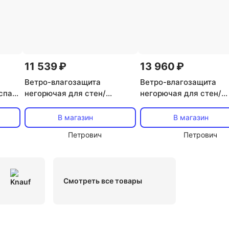
11 539 ₽
13 960 ₽
Ветро-влагозащита
Ветро-влагозащита
спан
негорючая для стен/
негорючая для стен/
.м
фасадов Изоспан AF+ 200 г/
фасадов Технониколь 
м2 70 кв.м
Проф 200 г/м2 70 кв.м
В магазин
В магазин
Петрович
Петрович
Смотреть все товары