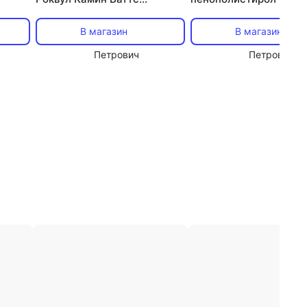
в.м
30х600х1000 мм 2.4 кв.м
Комфорт 30х585х1185
В магазин
В магазин
Петрович
Петрович