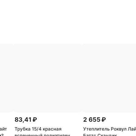
83,41 ₽
2 655 ₽
айт
Трубка 15/4 красная
Утеплитель Роквул Ла
м?
вспененный полиэтилен
Баттс Скандик