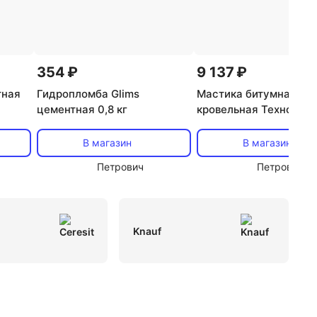
354 ₽
9 137 ₽
тная
Гидропломба Glims
Мастика битумная
цементная 0,8 кг
кровельная Технонико
№21 Техномаст 20 кг
В магазин
В магазин
Петрович
Петрович
Knauf