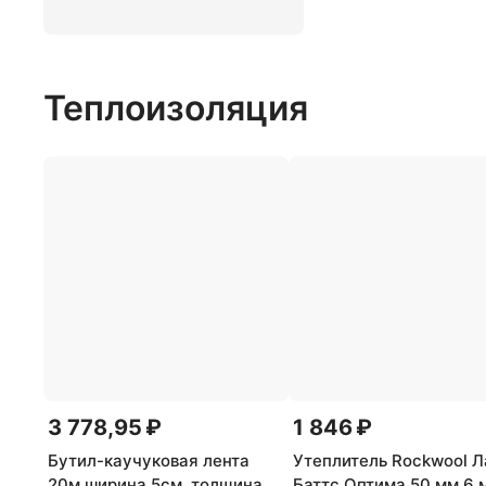
Теплоизоляция
3 778,95 ₽
1 846 ₽
Бутил-каучуковая лента
Утеплитель Rockwool Л
20м ширина 5см, толщина
Баттс Оптима 50 мм 6 