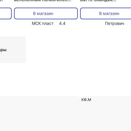
SUPER PROTECT Energoflex
150х600х1200 мм 3,6 к
В магазин
В магазин
МСК пласт
4.4
Петрович
ары