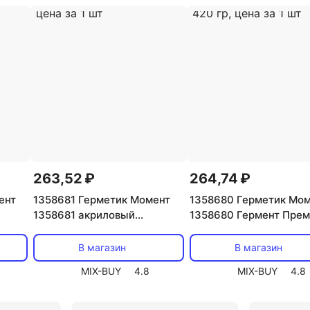
263,52 ₽
264,74 ₽
ент
1358681 Герметик Момент
1358680 Герметик Мо
1358681 акриловый
1358680 Гермент Пре
ый
морозостойкий 420 гр, цена
акриловый морозосто
на за
за 1 шт
белый 420 гр, цена за 
В магазин
В магазин
MIX-BUY
4.8
MIX-BUY
4.8