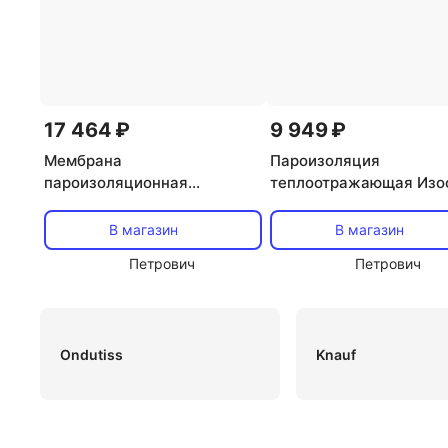
17 464 ₽
9 949 ₽
Мембрана
Пароизоляция
пароизоляционная
теплоотражающая Изо
Технониколь Паробарьер СА
FD Proff 132 г/м2 70 кв
500 50х1,08 м
В магазин
В магазин
Петрович
Петрович
Ondutiss
Knauf