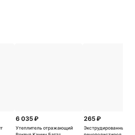
6 035 ₽
265 ₽
йт
Утеплитель отражающий
Экструдированный
Роквул Камин Баттс
пенополистирол Пено