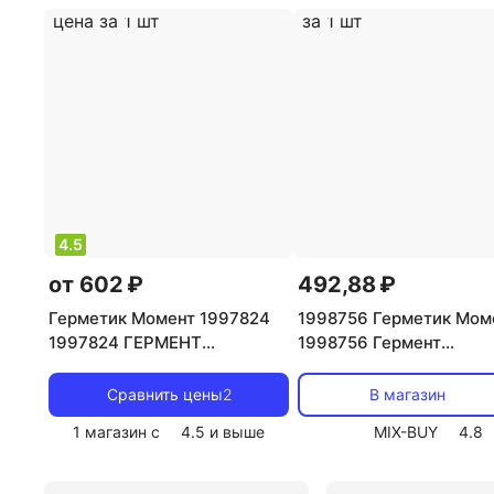
Битумные герметики
Герметики для паркета
4.5
от 602 ₽
492,88 ₽
Герметик Момент 1997824
1998756 Герметик Мом
1997824 ГЕРМЕНТ
1998756 Гермент
Силиконовый д/Аквариумов,
силиконовый санитарн
280 мл, цена за 1 шт
прозрачный 280 мл, це
Сравнить цены
2
В магазин
1 шт
1 магазин с
4.5
и выше
MIX-BUY
4.8