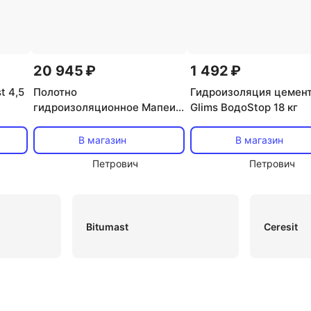
20 945 ₽
1 492 ₽
t 4,5
Полотно
Гидроизоляция цемен
гидроизоляционное Мапеи
Glims ВодоStop 18 кг
Мапегард 3 1х10 м
В магазин
В магазин
Петрович
Петрович
Bitumast
Ceresit