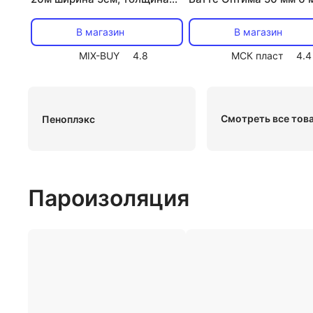
0,05см REXANT, цена за 1 шт
В магазин
В магазин
MIX-BUY
4.8
МСК пласт
4.4
Смотреть все тов
Пеноплэкс
Пароизоляция