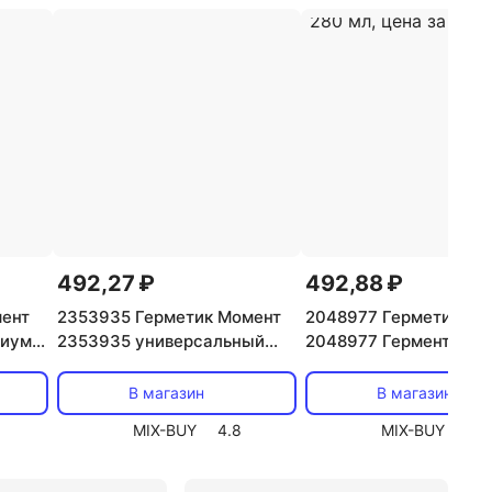
492,27 ₽
492,88 ₽
мент
2353935 Герметик Момент
2048977 Герметик Мо
миум
2353935 универсальный
2048977 Гермент
йкий
белый 280 мл NEW, цена за
силиконовый
1 шт
1 шт
универсальный белый
В магазин
В магазин
мл, цена за 1 шт
MIX-BUY
4.8
MIX-BUY
4.8