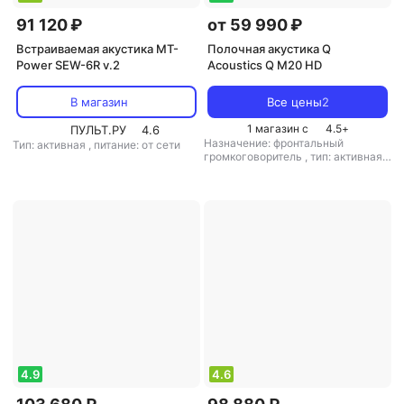
91 120 ₽
от 59 990 ₽
Встраиваемая акустика MT-
Полочная акустика Q
Power SEW-6R v.2
Acoustics Q M20 HD
В магазин
Все цены
2
1 магазин с
4.5
+
ПУЛЬТ.РУ
4.6
Назначение: фронтальный
Тип: активная
,
питание: от сети
громкоговоритель
,
тип: активная
,
питание: от сети/от батареи
4.9
4.6