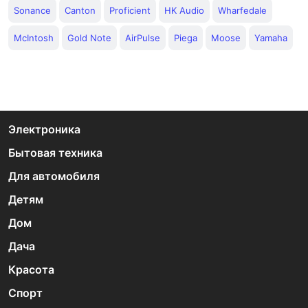
Sonance
Canton
Proficient
HK Audio
Wharfedale
McIntosh
Gold Note
AirPulse
Piega
Moose
Yamaha
Электроника
Бытовая техника
Для автомобиля
Детям
Дом
Дача
Красота
Спорт