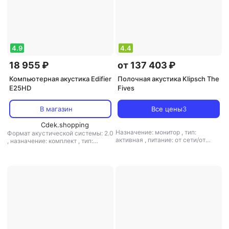
4.9
4.4
18 955 ₽
от 137 403 ₽
Компьютерная акустика Edifier
Полочная акустика Klipsch The
E25HD
Fives
В магазин
Все цены
3
Cdek.shopping
Назначение: монитор
,
тип:
Формат акустической системы: 2.0
активная
,
питание: от сети/от
,
назначение: комплект
,
тип:
батареи
пассивная
,
питание: от сети/от
USB