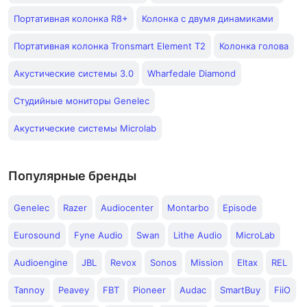
Портативная колонка R8+
Колонка с двумя динамиками
Портативная колонка Tronsmart Element T2
Колонка голова
Акустические системы 3.0
Wharfedale Diamond
Студийные мониторы Genelec
Акустические системы Microlab
Популярные бренды
Genelec
Razer
Audiocenter
Montarbo
Episode
Eurosound
Fyne Audio
Swan
Lithe Audio
MicroLab
Audioengine
JBL
Revox
Sonos
Mission
Eltax
REL
Tannoy
Peavey
FBT
Pioneer
Audac
SmartBuy
FiiO