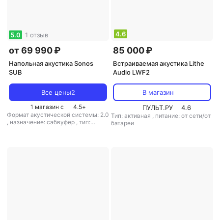
4.6
5.0
1 отзыв
от 69 990 ₽
85 000 ₽
Напольная акустика Sonos
Встраиваемая акустика Lithe
SUB
Audio LWF2
Все цены
2
В магазин
1 магазин с
4.5
+
ПУЛЬТ.РУ
4.6
Формат акустической системы: 2.0
Тип: активная
,
питание: от сети/от
,
назначение: сабвуфер
,
тип:
батареи
активная
,
питание: от сети