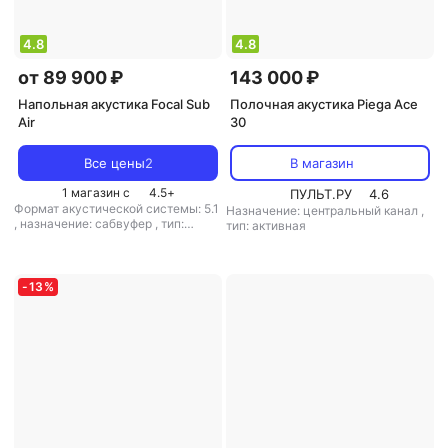
4.8
4.8
от 89 900 ₽
143 000 ₽
Напольная акустика Focal Sub
Полочная акустика Piega Ace
Air
30
Все цены
2
В магазин
1 магазин с
4.5
+
ПУЛЬТ.РУ
4.6
Формат акустической системы: 5.1
Назначение: центральный канал
,
,
назначение: сабвуфер
,
тип:
тип: активная
активная
,
питание: от сети
-
13
%