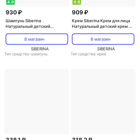
4.9
4.8
930 ₽
909 ₽
Шампунь Siberina
Крем Siberina Крем для лица
Натуральный детский
Натуральный детский крем от
шампунь для волос "Бабл гам"
мороза и ветра для
SHP(34)-SIB
чувствительной кожи 75
В магазин
В магазин
SIBERINA
SIBERINA
Тип средства: шампунь
Тип средства: крем
338,1 ₽
318,2 ₽