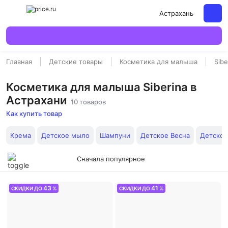
Астрахань
Главная
Детские товары
Косметика для малыша
Sibe
Косметика для малыша Siberina в
Астрахани
10 товаров
Как купить товар
Крема
Детское мыло
Шампуни
Детское Весна
Детское
Сначала популярное
43
41
СКИДКИ ДО
%
СКИДКИ ДО
%