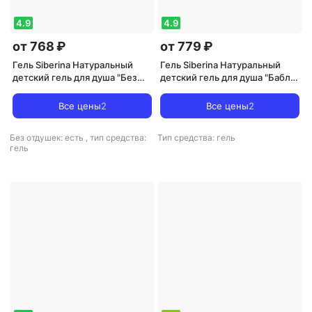
4.9
4.9
от 768 ₽
от 779 ₽
Гель Siberina Натуральный
Гель Siberina Натуральный
детский гель для душа "Без
детский гель для душа "Бабл-
запаха" GEL(19)-SIB
гам" GEL(21)-SIB
Все цены
2
Все цены
2
Без отдушек: есть
,
тип средства:
Тип средства: гель
гель