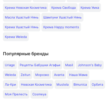
Крема Невская Косметика
Крема Свобода
Крема Умка
Масла Ушастый Нянь
Шампуни Ушастый Нянь
Крема Ушастый Нянь
Крема Happy moments
Крема Weleda
Популярные бренды
Uriage
Рецепты Бабушки Агафьи
Masil
Johnson's Baby
Weleda
Zeitun
Морозко
Avanta
Наша Мама
Ла-Кри
Невская Косметика
Mustela
Bimunica
Орбита
Моя Прелесть
Cosmeya