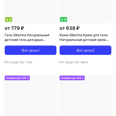
4.5
4.9
от 779 ₽
от 638 ₽
Гель Siberina Натуральный
Крем Siberina Крем для тела
детский гель для душа
Натуральный детский крем
"Ягодный" GEL(20)-SIB
под подгузник
Все цены
2
Все цены
2
Тип средства: гель
Тип средства: крем
39
44
СКИДКИ ДО
%
СКИДКИ ДО
%