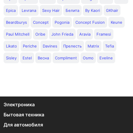
Epica
Levrana
Sexy Hair
Белита
By Kaori
GKhair
Beardburys
Concept
Pogonia
Concept Fusion
Keune
Paul Mitchell
Oribe
John Frieda
Aravia
Framesi
Likato
Periche
Davines
Прелесть
Matrix
Tefia
Sisley
Estel
Весна
Compliment
Osmo
Eveline
Электроника
Бытовая техника
Для автомобиля