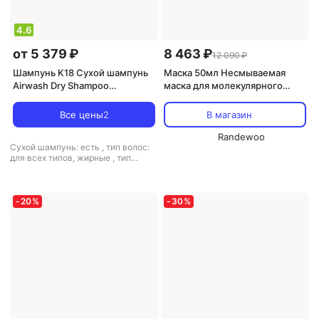
4.6
от 5 379 ₽
8 463 ₽
12 090 ₽
Шампунь K18 Сухой шампунь
Маска 50мл Несмываемая
Airwash Dry Shampoo
маска для молекулярного
балансирует кожу головы и
восстановления волос Leave-
контролирует излишнюю
In Molecular Repair Hair Mask :
Все цены
2
В магазин
жирность
Маска 50мл
Randewoo
Сухой шампунь: есть
,
тип волос:
для всех типов, жирные
,
тип
товара: шампунь
-
20
%
-
30
%