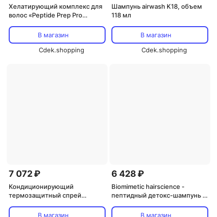
Хелатирующий комплекс для
Шампунь airwash K18, объем
волос «Peptide Prep Pro
118 мл
Chelating» 300 мл от K18 K18
В магазин
В магазин
Cdek.shopping
Cdek.shopping
7 072 ₽
6 428 ₽
Кондиционирующий
Biomimetic hairscience -
термозащитный спрей
пептидный детокс-шампунь -
«Heatbounce» от K18, 118 мл
шампунь 250 мл K18,
K18
прозрачный
В магазин
В магазин