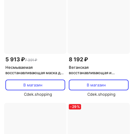
5 913 ₽
8 192 ₽
7 391 ₽
Несмываемая
Веганская
восстанавливающая маска для
восстанавливающая и
волос 50 мл, K18
регенерирующая маска без
смывания 50мл K18 Hair Mask
В магазин
В магазин
Cdek.shopping
Cdek.shopping
-
29
%