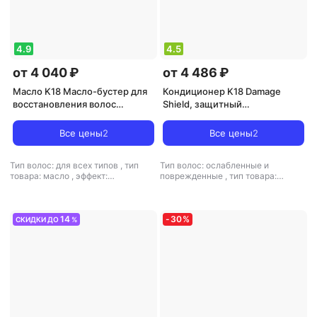
4.9
4.5
от 4 040 ₽
от 4 486 ₽
Масло K18 Масло-бустер для
Кондиционер K18 Damage
восстановления волос
Shield, защитный
Molecular Repair 10 мл
кондиционер, 250 мл (8,5
жидк. унц.)
Все цены
2
Все цены
2
Тип волос: для всех типов
,
тип
Тип волос: ослабленные и
товара: масло
,
эффект:
поврежденные
,
тип товара:
восстановление, термозащита,
кондиционер
,
эффект:
увлажнение
выпрямление, питание,
увлажнение, укрепление
14
-
30
%
СКИДКИ ДО
%