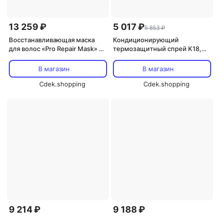
13 259 ₽
5 017 ₽
5 853 ₽
Восстанавливающая маска
Кондиционирующий
для волос «Pro Repair Mask» от
термозащитный спрей K18,
K18 K18
240 мл, Heatbounce
В магазин
В магазин
Cdek.shopping
Cdek.shopping
9 214 ₽
9 188 ₽