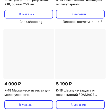
K18, объем 250 мл
молекулярного
восстановления волос / Leave-
in molecular repair hair mask 50
В магазин
В магазин
мл
Cdek.shopping
Галерея косметики
4.8
4 990 ₽
5 190 ₽
K-18 Маска несмываемая для
K-18 Шампунь-защита от
молекулярного
повреждений / DAMAGE
восстановления волос / Leave-
SHIELD pH protective shampoo
in molecular repair hair mask 15
250 мл
В магазин
В магазин
мл