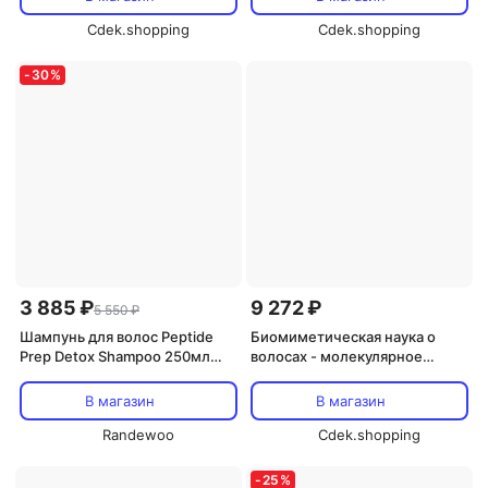
Cdek.shopping
Cdek.shopping
-
30
%
3 885 ₽
9 272 ₽
5 550 ₽
Шампунь для волос Peptide
Биомиметическая наука о
Prep Detox Shampoo 250мл
волосах - молекулярное
Шампунь для волос Peptide
восстанавливающее масло
Prep Detox Shampoo 250мл
для волос - масло для волос
В магазин
В магазин
30 мл K18, прозрачный
Randewoo
Cdek.shopping
-
25
%