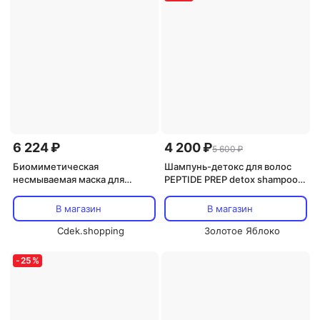
6 224 ₽
4 200 ₽
5 600 ₽
Биомиметическая
Шампунь-детокс для волос
несмываемая маска для
PEPTIDE PREP detox shampoo
молекулярного
250 мл K18
восстановления волос 15 мл
В магазин
В магазин
K18, коралловый
Cdek.shopping
Золотое Яблоко
-
25
%