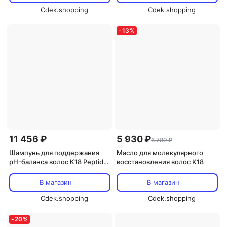
мл K18, Peptide Prep Ph
Cdek.shopping
Maintenance Shampoo
Cdek.shopping
-
13
%
11 456 ₽
5 930 ₽
6 780 ₽
Шампунь для поддержания
Масло для молекулярного
pH-баланса волос K18 Peptide
восстановления волос K18
Prep, 930 мл
В магазин
В магазин
Cdek.shopping
Cdek.shopping
-
20
%