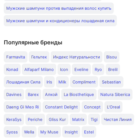
Мужские шампуни против выпадения волос купить
Мужские шампуни и кондиционеры лошадиная сила
Популярные бренды
Farmavita
Гельтек
Индекс Натуральности
Bisou
Konad
Alfaparf Milano
Icon
Eveline
Ryo
Brelil
Лошадиная Сила
Iris
Milk
Compliment
Sebastian
Davines
Barex
Алкой
La Biosthetique
Natura Siberica
Daeng Gi Meo Ri
Constant Delight
Concept
L'Oreal
KeraSys
Periche
Gliss Kur
Matrix
Tigi
Чистая Линия
Syoss
Wella
My Muse
Insight
Estel