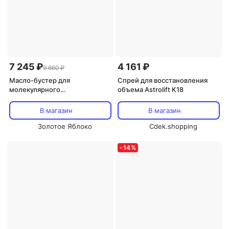
7 245 ₽
4 161 ₽
9 660 ₽
Масло-бустер для
Спрей для восстановления
молекулярного
объема Astrolift K18
восстановления волос
Molecular repair hair oil 30 мл
В магазин
В магазин
K18
Золотое Яблоко
Cdek.shopping
-
14
%