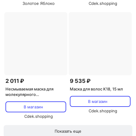
Золотое Яблоко
Cdek.shopping
2 011 ₽
9 535 ₽
Несмываемая маска для
Маска для волос K18, 15 мл
молекулярного
восстановления волос, мини-
В магазин
формат, K18 Biomimetic
В магазин
Hairscience, 5 мл
Cdek.shopping
Cdek.shopping
Показать еще