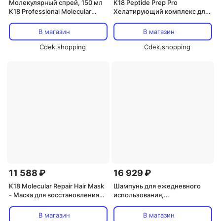
Молекулярный спрей, 150 мл
K18 Peptide Prep Pro
K18 Professional Molecular
Хелатирующий комплекс для
Repair Hair Mist
волос, очищающее средство
и удаление тяжелых металлов
В магазин
В магазин
из волос, 300мл
Cdek.shopping
Cdek.shopping
11 588 ₽
16 929 ₽
K18 Molecular Repair Hair Mask
Шампунь для ежедневного
- Маска для восстановления
использования,
волос, 150 мл
поддерживает правильный
pH, 250 мл, без силикона, 250
В магазин
В магазин