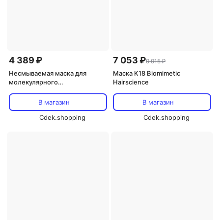
4 389 ₽
7 053 ₽
9 915 ₽
Несмываемая маска для
Маска K18 Biomimetic
молекулярного
Hairscience
восстановления волос K18
Biomimetic Hairscience, 15 мл
В магазин
В магазин
Cdek.shopping
Cdek.shopping