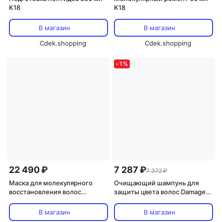
K18
K18
В магазин
В магазин
Cdek.shopping
Cdek.shopping
-
1
%
22 490 ₽
7 287 ₽
7 372 ₽
Маска для молекулярного
Очищающий шампунь для
восстановления волос
защиты цвета волос Damage
Professional 150 мл K18
Shield Ph Protective Shampoo
K18
В магазин
В магазин