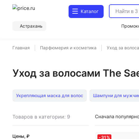
Каталог
Астрахань
Промок
Главная
Парфюмерия и косметика
Уход за волос
Уход за волосами The Sa
Укрепляющая маска для волос
Шампуни для мужчи
Масло для волос Moroccanoil
Кокосовое масло для в
Товаров в категории: 9
Сначала популярн
Шампуни против перхоти
Маска для тонких волос
Цены, ₽
-
31
%