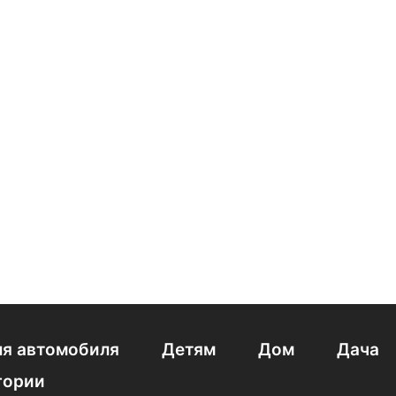
 волос Mi&ko
Шампунь премиум
Шампунь с морской со
перхоти
Шампунь для волос мужской с кератином
Шампу
с марокканское аргановое масло
Шампунь для щенков
 Goldwell
Средства для очищения волос
Белита шампунь
я автомобиля
Детям
Дом
Дача
гории