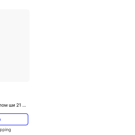
ом ши 21 мл
н
pping