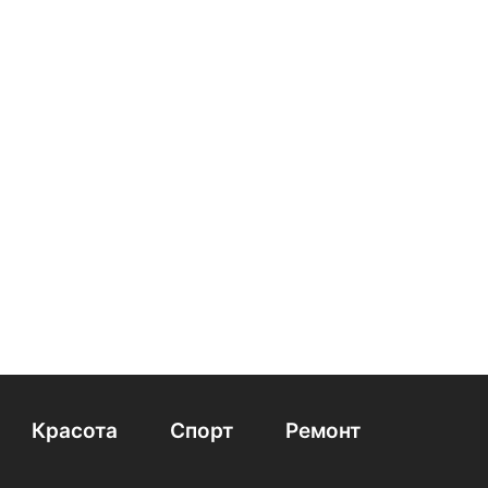
лью
Шампунь для волос для жесткой воды
ни для всех типов волос Natura Siberica
Средство для сухих кончиков волос
 для волос Revivor Pro
Красота
Спорт
Ремонт