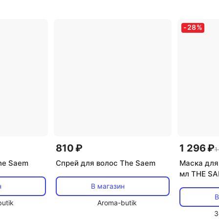
лажнение,
-
28
%
810 ₽
1 296 ₽
1
he Saem
Спрей для волос The Saem
Маска для
мл THE S
н
В магазин
В
utik
Aroma-butik
З