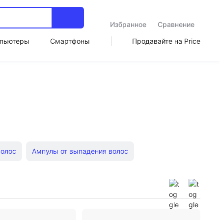
Избранное
Сравнение
пьютеры
Смартфоны
Продавайте на Price
волос
Ампулы от выпадения волос
Масло для волос Aussie
Масло жожоба для волос
нь от выпадения волос Лошадиная Сила