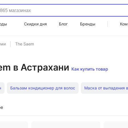
оды
Скидки дня
Блог
Бренды
Ком
ами
The Saem
em в Астрахани
Как купить товар
н
Бальзам кондиционер для волос
Маска от выпадения 
олос
Шампуни для волос
Жидкий кератин для волос
ое
Сухой шампунь Nivea
Шампуни для сухих волос
Шампу