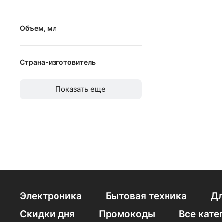
Кондиционеры для
Веганский/вегетарианский
Объем, мл
Средства против 
от
до
Шампунь для воло
Страна-изготовитель
Шампуни для волос
Австралия
Показать еще
Беларусь
Бельгия
Болгария
Бразилия
Великобритания
Германия
Электроника
Бытовая техника
Дл
Греция
Скидки дня
Промокоды
Все кате