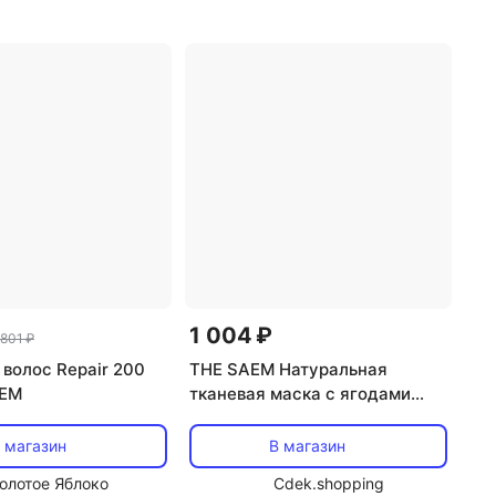
1 004 ₽
 801 ₽
 волос Repair 200
THE SAEM Натуральная
AEM
тканевая маска с ягодами
асаи 21 мл
 магазин
В магазин
олотое Яблоко
Cdek.shopping