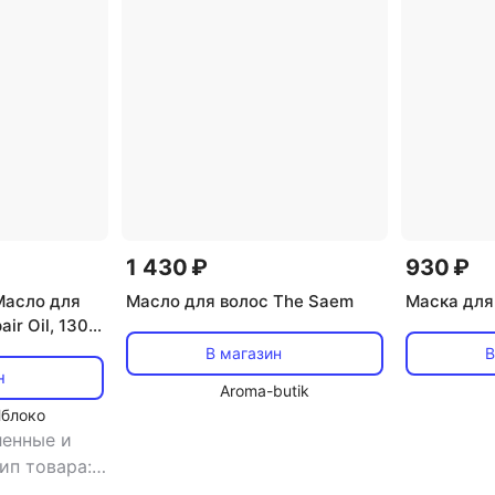
ьзам ополаскиватель для волос
Масло для волос OGX
1 430 ₽
930 ₽
Масло для
Масло для волос The Saem
Маска для
air Oil, 130
В магазин
В
н
Aroma-butik
Яблоко
ленные и
ип товара: