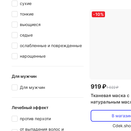
сухие
тонкие
-
10
%
вьющиеся
седые
ослабленные и поврежденные
нарощенные
Для мужчин
919 ₽
Для мужчин
1 022 ₽
Тканевая маска с
натуральным масл
Лечебный эффект
The Saem
В магази
против перхоти
Cdek.sho
от выпадения волос и