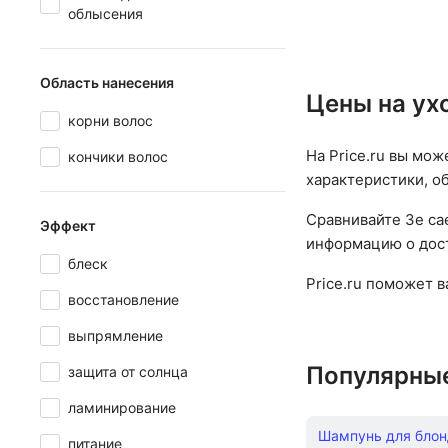
облысения
Область нанесения
Цены на ух
корни волос
На Price.ru вы мож
кончики волос
характеристики, о
Сравнивайте Зе са
Эффект
информацию о дост
блеск
Price.ru поможет 
восстановление
выпрямление
Популярны
защита от солнца
ламинирование
Шампунь для блон
питание