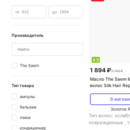
Сухой шампунь Syoss
Масло для волос Hask
Бал
от
до
Производитель
4.5
The Saem
1 894 ₽
2 745 ₽
Масло The Saem 
волос Silk Hair Rep
Тип товара
мл
ампулы
В магази
бальзам
Золотое 
Тип волос: ослаб
глина
поврежденные
,
т
кондиционер
масло
,
эффект: