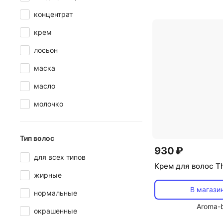
восстановление,
концентрат
термозащита, ув
крем
укрепление
лосьон
маска
масло
молочко
Тип волос
930 ₽
для всех типов
Крем для волос T
жирные
В магази
нормальные
Aroma-b
окрашенные