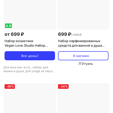
4.9
от 699 ₽
699 ₽
1 100 ₽
Набор косметики
Набор парфюмированных
Vegan.Love.Studio Набор
средств для ванной и душа
парфюмированных средств
VEGAN.LOVE.STUDIO
для ванной и душа
Подарочный набор для
Все цены
2
В магазин
Подарочный набор для
мужчин, древесный
мужчин, древесный: гель,
цитрусовый аромат: гель для
Л'Этуаль
Для мужчин: есть
,
набор: для
шампунь FOREST FRESHNESS
душа, шампунь
ванны и душа, для ухода за лицом,
для ухода за телом, для ухода за
волосами
-
29
%
-
34
%