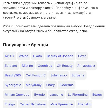
косметики с другими товарами, используя фильтр по
популярности и размеру скидки. Подробную информацию о
доставке, самовывозе, оплате и гарантиях, пожалуйста,
уточняйте в выбранном магазине.
Price.ru поможет вам сделать правильный выбор! Предложения
актуальны на Август 2026 и обновляются ежедневно.
Популярные бренды
Axis-Y
d'Alba
Likato
Beauty of Joseon
Coxir
Estelare
Mistine
Godefroy
OK Beauty
Ангиофарм
Beauty365
Cell Fusion C
Sulwhasoo
Burberry
Synergetic
Mary&May
Shary
Bioderma
Miriam Quevedo
Byredo
Lancome
La Florentina
Велес
Thalgo
Carner Barcelona
Моя Прелесть
TheBalm