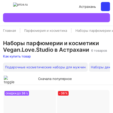
Астрахань
Главная
Парфюмерия и косметика
Наборы парфюмерии и
Наборы парфюмерии и косметики
Vegan.Love.Studio в Астрахани
6 товаров
Как купить товар
Подарочные косметические наборы для мужчин
Наборы деко
Сначала популярное
36
-
36
%
СКИДКИ ДО
%