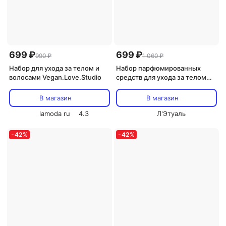
699 ₽
699 ₽
990 ₽
1 060 ₽
Набор для ухода за телом и
Набор парфюмированных
волосами Vegan.Love.Studio
средств для ухода за телом
VEGAN.LOVE.STUDIO
Подарочный набор: Гель для
В магазин
В магазин
душа + крем для рук и тела
lamoda ru
4.3
Vanilla, Amber, Musk
Л'Этуаль
-
42
%
-
42
%