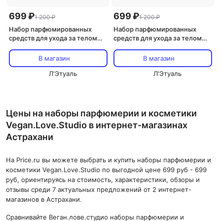
699 ₽
699 ₽
1 200 ₽
1 200 ₽
Набор парфюмированных
Набор парфюмированных
средств для ухода за телом
средств для ухода за телом
VEGAN.LOVE.STUDIO
VEGAN.LOVE.STUDIO
Подарочный набор гель для
Подарочный набор гель для
В магазин
В магазин
душа и крем для рук и тела
душа, крем для рук и тела,
Cherry,Almond,Tonka Beans
Л'Этуаль
черный перец, амбра, нероли
Л'Этуаль
Цены на наборы парфюмерии и косметики
Vegan.Love.Studio в интернет-магазинах
Астрахани
На Price.ru вы можете выбрать и купить наборы парфюмерии и
косметики Vegan.Love.Studio по выгодной цене 699 руб - 699
руб, ориентируясь на стоимость, характеристики, обзоры и
отзывы среди 7 актуальных предложений от 2 интернет-
магазинов в Астрахани.
Сравнивайте Веган.лове.студио наборы парфюмерии и