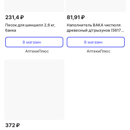
231,4 ₽
81,91 ₽
Песок для шиншилл 2,6 кг,
Наполнитель ВАКА чистюля
банка
древесный д/грызунов (56170)
2 л
В магазин
В магазин
АптекиПлюс
АптекиПлюс
372 ₽