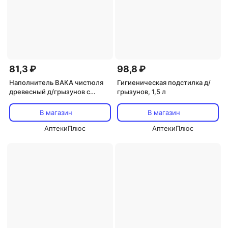
81,3 ₽
98,8 ₽
Наполнитель ВАКА чистюля
Гигиеническая подстилка д/
древесный д/грызунов с
грызунов, 1,5 л
овощами (56173) 2 л
В магазин
В магазин
АптекиПлюс
АптекиПлюс