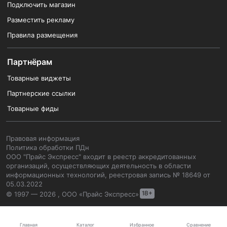
Подключить магазин
Разместить рекламу
Правила размещения
Партнёрам
Товарные виджеты
Партнерские ссылки
Товарные фиды
Правовая информация
Политика обработки ПДн
ООО "Прайс Экспресс" входит в реестр аккредитованных
организаций, осуществляющих деятельность в области
информационных технологий, реестровая запись № 18649 от
05.03.2022
© 1997 — 2026 , ООО «Прайс Экспресс»
Каталог
Главная
Избранное
Сравнение