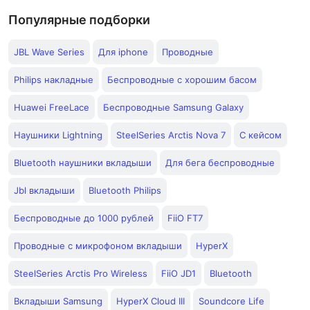
Популярные подборки
JBL Wave Series
Для iphone
Проводные
Philips накладные
Беспроводные с хорошим басом
Huawei FreeLace
Беспроводные Samsung Galaxy
Наушники Lightning
SteelSeries Arctis Nova 7
С кейсом
Bluetooth наушники вкладыши
Для бега беспроводные
Jbl вкладыши
Bluetooth Philips
Беспроводные до 1000 рублей
FiiO FT7
Проводные с микрофоном вкладыши
HyperX
SteelSeries Arctis Pro Wireless
FiiO JD1
Bluetooth
Вкладыши Samsung
HyperX Cloud III
Soundcore Life