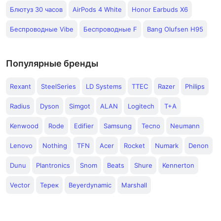
Блютуз 30 часов
AirPods 4 White
Honor Earbuds X6
Беспроводные Vibe
Беспроводные F
Bang Olufsen H95
Популярные бренды
Rexant
SteelSeries
LD Systems
TTEC
Razer
Philips
Radius
Dyson
Simgot
ALAN
Logitech
T+A
Kenwood
Rode
Edifier
Samsung
Tecno
Neumann
Lenovo
Nothing
TFN
Acer
Rocket
Numark
Denon
Dunu
Plantronics
Snom
Beats
Shure
Kennerton
Vector
Терек
Beyerdynamic
Marshall