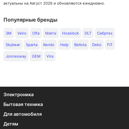
актуальны на Август 2026 и обновляются ежедневно.
Популярные бренды
3M
Veiro
Olfa
Matrix
Hozelock
DLT
Сибртех
Skybear
Sparta
Kendo
Help
Bellota
Deko
FIT
Jonnesway
GEM
Vira
Электроника
Бытовая техника
Для автомобиля
Детям