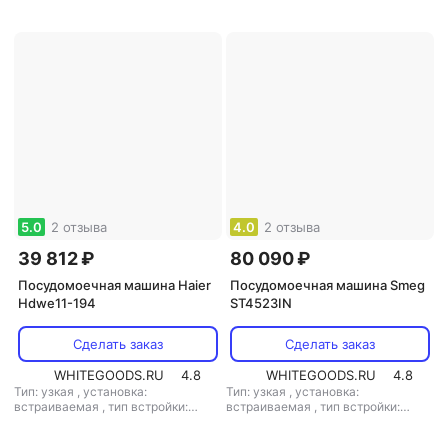
электронное
мощность: 3400 Вт
5.0
2 отзыва
4.0
2 отзыва
39 812 ₽
80 090 ₽
Посудомоечная машина Haier
Посудомоечная машина Smeg
Hdwe11-194
ST4523IN
Сделать заказ
Сделать заказ
WHITEGOODS.RU
4.8
WHITEGOODS.RU
4.8
Тип: узкая
,
установка:
Тип: узкая
,
установка:
встраиваемая
,
тип встройки:
встраиваемая
,
тип встройки:
полновстраиваемая
,
кол-во
полновстраиваемая
,
кол-во
комплектов посуды: 11
,
класс
комплектов посуды: 10
,
класс