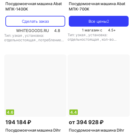
Посудомоечная машина Abat
Посудомоечная машина Abat
МПК-1400K
МПК-700K
Сделать заказ
Все цены
2
1 магазин с
4.5
+
WHITEGOODS.RU
4.8
Тип: узкая
,
установка:
Тип: узкая
,
установка:
отдельностоящая
,
кол-во
отдельностоящая
,
потребление
комплектов посуды: 10
,
воды: 6 л
,
управление:
потребление воды: 3 л
,
механическое
управление: электронное
,
мощность: 9000 Вт
4.6
4.4
194 184 ₽
от 394 928 ₽
Посудомоечная машина Dihr
Посудомоечная машина Dihr