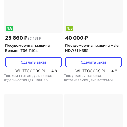
2100 Вт
4.9
4.5
28 860 ₽
40 000 ₽
33 161 ₽
Посудомоечная машина
Посудомоечная машина Haier
Bomann TSG 7404
HDWE11-395
Сделать заказ
Сделать заказ
WHITEGOODS.RU
4.8
WHITEGOODS.RU
4.8
Тип: компактная
,
установка:
Тип: узкая
,
установка:
отдельностоящая
,
кол-во
встраиваемая
,
тип встройки:
комплектов посуды: 6
,
класс
полновстраиваемая
,
кол-во
мойки: A
,
потребление воды: 6.5 л
,
комплектов посуды: 11
,
класс
энергопотребление за цикл: 0.61
мойки: A
,
класс сушки: A
,
класс
кВт*ч
,
управление: электронное
,
энергопотребления: A
,
тип сушки: конденсационная
,
потребление воды: 10 л
,
уровень шума: 49 дБ
,
мощность:
энергопотребление за цикл: 0.99
1380 Вт
кВт*ч
,
управление: электронное
,
тип сушки: конденсационная
,
уровень шума: 49 дБ
,
мощность:
1720 Вт