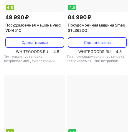
4.8
4.9
49 990 ₽
84 990 ₽
Посудомоечная машина Vard
Посудомоечная машина Smeg
VDI451C
STL362DQ
Сделать заказ
Сделать заказ
WHITEGOODS.RU
4.8
WHITEGOODS.RU
4.8
Тип: узкая
,
установка:
Тип: полноразмерная
,
установка:
встраиваемая
,
тип встройки:
встраиваемая
,
тип встройки:
полновстраиваемая
,
кол-во
полновстраиваемая
,
кол-во
комплектов посуды: 10
,
класс
комплектов посуды: 14
,
класс
мойки: A
,
класс сушки: A
,
класс
мойки: A
,
класс сушки: A
,
класс
энергопотребления: A
,
энергопотребления: A
,
потребление воды: 8.5 л
,
потребление воды: 10.5 л
,
энергопотребление за цикл: 0.674
энергопотребление за цикл: 0.85
кВт*ч
,
управление: электронное
,
кВт*ч
,
управление: электронное
,
тип сушки: конденсационная
,
тип сушки: конденсационная
,
уровень шума: 44 дБ
,
мощность:
уровень шума: 46 дБ
,
мощность:
2100 Вт
1800 Вт