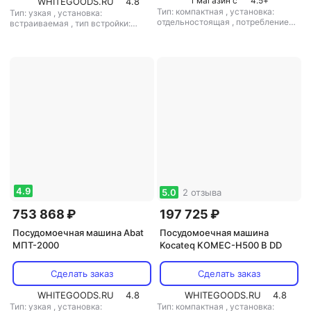
1 магазин с
4.5
+
WHITEGOODS.RU
4.8
Тип: компактная
,
установка:
Тип: узкая
,
установка:
отдельностоящая
,
потребление
встраиваемая
,
тип встройки:
воды: 4 л
,
управление:
полновстраиваемая
,
кол-во
электронное
,
тип сушки:
комплектов посуды: 9
,
класс
теплообменником
мойки: A
,
класс сушки: A
,
класс
энергопотребления: A
,
потребление воды: 9.5 л
,
энергопотребление за цикл: 0.74
кВт*ч
,
управление: электронное
,
тип сушки: конденсационная
,
уровень шума: 49 дБ
,
мощность:
1930 Вт
4.9
5.0
2 отзыва
753 868 ₽
197 725 ₽
Посудомоечная машина Abat
Посудомоечная машина
МПТ-2000
Kocateq KOMEC-H500 B DD
Сделать заказ
Сделать заказ
WHITEGOODS.RU
4.8
WHITEGOODS.RU
4.8
Тип: узкая
,
установка:
Тип: компактная
,
установка: