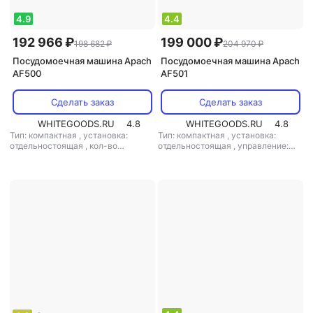
4.9
4.4
192 966 ₽
199 000 ₽
198 682 ₽
204 970 ₽
Посудомоечная машина Apach
Посудомоечная машина Apach
AF500
AF501
Сделать заказ
Сделать заказ
WHITEGOODS.RU
4.8
WHITEGOODS.RU
4.8
Тип: компактная
,
установка:
Тип: компактная
,
установка:
отдельностоящая
,
кол-во
отдельностоящая
,
управление:
комплектов посуды: 6
,
электронное
,
мощность: 5600 Вт
управление: электронное
,
уровень шума: 50 дБ
,
мощность:
3600 Вт