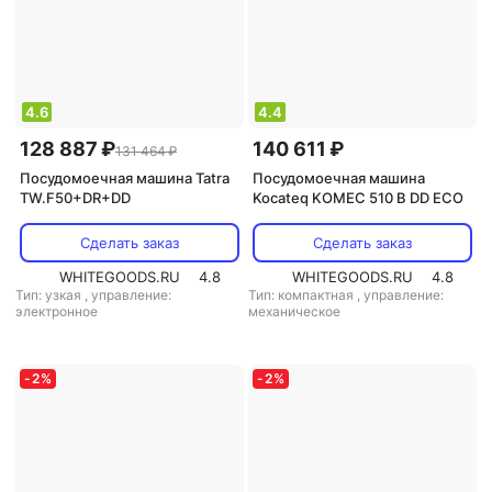
4.6
4.4
128 887 ₽
140 611 ₽
131 464 ₽
Посудомоечная машина Tatra
Посудомоечная машина
TW.F50+DR+DD
Kocateq KOMEC 510 B DD ECO
Сделать заказ
Сделать заказ
WHITEGOODS.RU
4.8
WHITEGOODS.RU
4.8
Тип: узкая
,
управление:
Тип: компактная
,
управление:
электронное
механическое
-
2
%
-
2
%