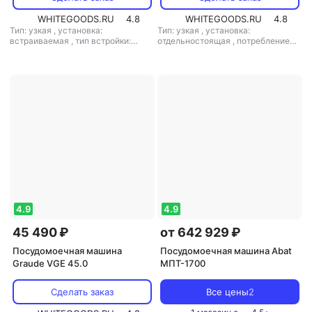
WHITEGOODS.RU
4.8
WHITEGOODS.RU
4.8
Тип: узкая
,
установка:
Тип: узкая
,
установка:
встраиваемая
,
тип встройки:
отдельностоящая
,
потребление
полновстраиваемая
,
кол-во
воды: 17 л
,
управление:
комплектов посуды: 10
,
класс
механическое
,
мощность: 2800 Вт
мойки: A
,
класс сушки: A
,
класс
энергопотребления: A
,
потребление воды: 8 л
,
энергопотребление за цикл: 0.77
кВт*ч
,
управление: электронное
,
тип сушки: конденсационная
,
уровень шума: 44 дБ
,
мощность:
2100 Вт
4.9
4.9
45 490 ₽
от 642 929 ₽
Посудомоечная машина
Посудомоечная машина Abat
Graude VGE 45.0
МПТ-1700
Сделать заказ
Все цены
2