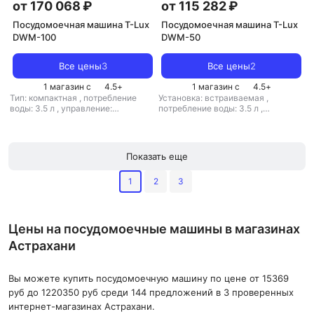
от 170 068 ₽
от 115 282 ₽
Посудомоечная машина T-Lux
Посудомоечная машина T-Lux
DWM-100
DWM-50
Все цены
3
Все цены
2
1 магазин с
4.5
+
1 магазин с
4.5
+
Тип: компактная
,
потребление
Установка: встраиваемая
,
воды: 3.5 л
,
управление:
потребление воды: 3.5 л
,
механическое
управление: механическое
Показать еще
1
2
3
Цены на посудомоечные машины в магазинах
Астрахани
Вы можете купить посудомоечную машину по цене от 15369
руб до 1220350 руб среди 144 предложений в 3 проверенных
интернет-магазинах Астрахани.