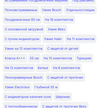
Встраиваемые посудомоечные машины
Под раковину
Полновстраиваемые
Узкие Bosch
Отдельностоящие
Посудомоечные 60 см
На 16 комплектов
С половинной загрузкой
Узкие Beko
С лучом индикатором
Узкие Haier
На 11 комплектов
Узкие на 12 комплектов
С защитой от детей
Класса A+++
55 см
На 10 комплектов
Турецкие
На 12 комплектов
Белые
На 8 комплектов
Полноразмерные Bosch
С защитой от протечек
Узкие Electrolux
Глубиной 55 м
С индикатором наличия соли
Широкие
С теплообменником
С защитой от протечек Beko