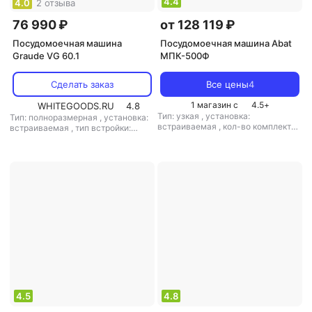
4.4
4.0
2 отзыва
76 990 ₽
от 128 119 ₽
Посудомоечная машина
Посудомоечная машина Abat
Graude VG 60.1
МПК-500Ф
Сделать заказ
Все цены
4
1 магазин с
4.5
+
WHITEGOODS.RU
4.8
Тип: узкая
,
установка:
Тип: полноразмерная
,
установка:
встраиваемая
,
кол-во комплектов
встраиваемая
,
тип встройки:
посуды: 5.7
,
класс мойки: A
,
класс
полновстраиваемая
,
кол-во
сушки: A
,
потребление воды: 3 л
,
комплектов посуды: 14
,
класс
управление: электронное
,
тип
мойки: A
,
класс сушки: A
,
класс
сушки: конденсационная
,
энергопотребления: A
,
мощность: 6800 Вт
потребление воды: 11 л
,
энергопотребление за цикл: 1.02
кВт*ч
,
управление: электронное
,
тип сушки: конденсационная
,
уровень шума: 47 дБ
,
мощность:
1930 Вт
4.5
4.8