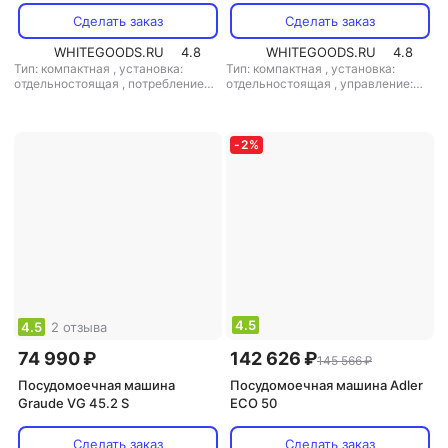
Сделать заказ
Сделать заказ
WHITEGOODS.RU
4.8
WHITEGOODS.RU
4.8
Тип: компактная
,
установка:
Тип: компактная
,
установка:
отдельностоящая
,
потребление
отдельностоящая
,
управление:
воды: 3.5 л
,
управление:
электронное
,
мощность: 7500 Вт
электронное
-
2
%
4.5
4.5
2 отзыва
74 990 ₽
142 626 ₽
145 566 ₽
Посудомоечная машина
Посудомоечная машина Adler
Graude VG 45.2 S
ECO 50
Сделать заказ
Сделать заказ