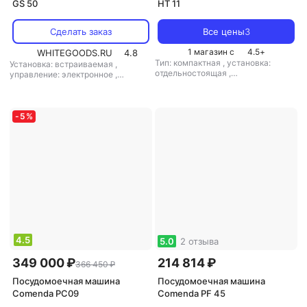
GS 50
HT 11
Сделать заказ
Все цены
3
1 магазин с
4.5
+
WHITEGOODS.RU
4.8
Тип: компактная
,
установка:
Установка: встраиваемая
,
отдельностоящая
,
управление: электронное
,
энергопотребление за цикл: 1.12
мощность: 4500 Вт
кВт*ч
,
управление: электронное
,
мощность: 9000 Вт
-
5
%
4.5
5.0
2 отзыва
349 000 ₽
214 814 ₽
366 450 ₽
Посудомоечная машина
Посудомоечная машина
Comenda PC09
Comenda PF 45