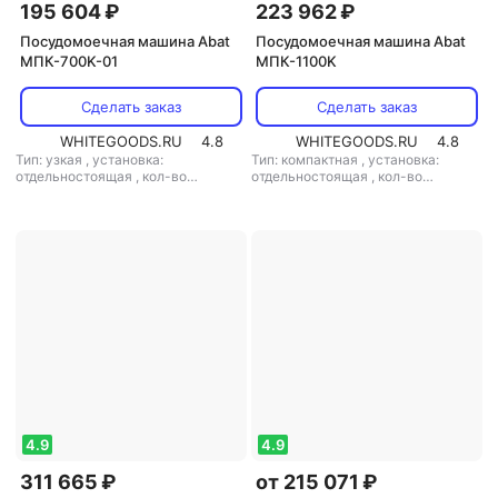
195 604 ₽
223 962 ₽
Посудомоечная машина Abat
Посудомоечная машина Abat
МПК-700K-01
МПК-1100K
Сделать заказ
Сделать заказ
WHITEGOODS.RU
4.8
WHITEGOODS.RU
4.8
Тип: узкая
,
установка:
Тип: компактная
,
установка:
отдельностоящая
,
кол-во
отдельностоящая
,
кол-во
комплектов посуды: 10
,
комплектов посуды: 10
,
потребление воды: 3 л
,
потребление воды: 3 л
,
управление: механическое
,
управление: электронное
мощность: 9000 Вт
4.9
4.9
311 665 ₽
от 215 071 ₽