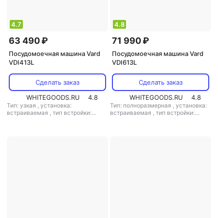
4.7
4.8
63 490 ₽
71 990 ₽
Посудомоечная машина Vard
Посудомоечная машина Vard
VDI413L
VDI613L
Сделать заказ
Сделать заказ
WHITEGOODS.RU
4.8
WHITEGOODS.RU
4.8
Тип: узкая
,
установка:
Тип: полноразмерная
,
установка:
встраиваемая
,
тип встройки:
встраиваемая
,
тип встройки:
полновстраиваемая
,
кол-во
полновстраиваемая
,
кол-во
комплектов посуды: 10
,
класс
комплектов посуды: 15
,
класс
мойки: A
,
класс сушки: A
,
класс
мойки: A
,
класс сушки: A
,
класс
энергопотребления: A
,
энергопотребления: A
,
потребление воды: 8.5 л
,
потребление воды: 18 л
,
энергопотребление за цикл: 0.65
энергопотребление за цикл: 1.55
кВт*ч
,
управление: электронное
,
кВт*ч
,
управление: электронное
,
тип сушки: конденсационная
,
тип сушки: конденсационная
,
уровень шума: 42 дБ
,
мощность:
уровень шума: 42 дБ
,
мощность:
3500 Вт
2400 Вт