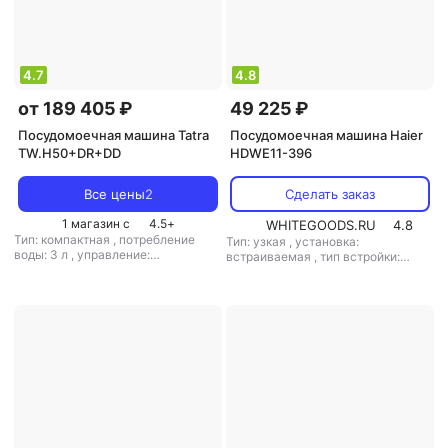
4.7
4.8
от 189 405 ₽
49 225 ₽
Посудомоечная машина Tatra
Посудомоечная машина Haier
TW.H50+DR+DD
HDWE11-396
Все цены
2
Сделать заказ
1 магазин с
4.5
+
WHITEGOODS.RU
4.8
Тип: компактная
,
потребление
Тип: узкая
,
установка:
воды: 3 л
,
управление:
встраиваемая
,
тип встройки:
электронное
полновстраиваемая
,
кол-во
комплектов посуды: 11
,
класс
мойки: A
,
класс сушки: A
,
класс
энергопотребления: A
,
потребление воды: 10 л
,
энергопотребление за цикл: 1.6
кВт*ч
,
управление: электронное
,
тип сушки: конденсационная
,
уровень шума: 45 дБ
,
мощность:
2050 Вт