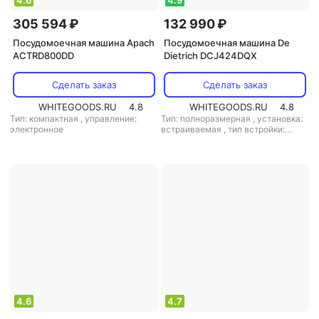
4.6
4.9
305 594 ₽
132 990 ₽
Посудомоечная машина Apach
Посудомоечная машина De
ACTRD800DD
Dietrich DCJ424DQX
Сделать заказ
Сделать заказ
WHITEGOODS.RU
4.8
WHITEGOODS.RU
4.8
Тип: компактная
,
управление:
Тип: полноразмерная
,
установка:
электронное
встраиваемая
,
тип встройки:
полновстраиваемая
,
кол-во
комплектов посуды: 14
,
класс
мойки: A
,
класс сушки: A
,
класс
энергопотребления: C
,
потребление воды: 9.8 л
,
энергопотребление за цикл: 0.85
кВт*ч
,
управление: электронное
,
тип сушки: конденсационная
,
уровень шума: 44 дБ
,
мощность:
1930 Вт
4.6
4.7