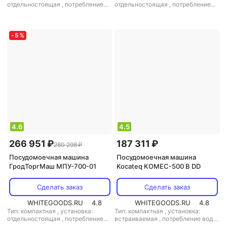
отдельностоящая
,
потребление
отдельностоящая
,
потребление
воды: 4 л
,
управление:
воды: 3 л
,
управление:
электронное
,
тип сушки:
электронное
,
мощность: 4500 Вт
теплообменником
-
5
%
4.6
4.5
266 951 ₽
187 311 ₽
280 298 ₽
Посудомоечная машина
Посудомоечная машина
ГродТоргМаш МПУ-700-01
Kocateq KOMEC-500 B DD
Сделать заказ
Сделать заказ
WHITEGOODS.RU
4.8
WHITEGOODS.RU
4.8
Тип: компактная
,
установка:
Тип: компактная
,
установка:
отдельностоящая
,
потребление
встраиваемая
,
потребление воды:
воды: 3 л
,
управление:
3 л
,
управление: электронное
,