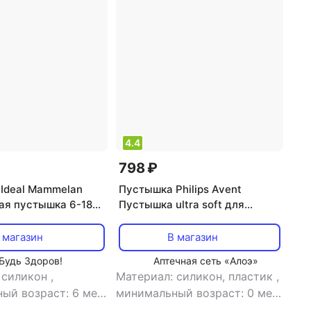
4.4
798 ₽
Ideal Mammelan
Пустышка Philips Avent
ая пустышка 6-18
Пустышка ultra soft для
шт
мальчика 0-6 мес 2 шт, с
футляром для хран. и стер
 магазин
В магазин
Будь Здоров!
Аптечная сеть «Алоэ»
 силикон
,
Материал: силикон, пластик
,
ый возраст: 6 мес
минимальный возраст: 0 мес
тышка
,
тип: пустышка