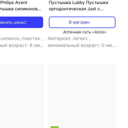
hilips Avent
Пустышка Lubby Пустышка
тышка силиконовая
ортодонтическая Just с
 SCF092/05 с
рождения бежевая
для хранения и
4660054492495
В магазин
авнить цены
2
ии, 6-18 мес, 1 шт
Аптечная сеть «Алоэ»
 силикон, пластик
,
Материал: латекс
,
ый возраст: 6 мес
минимальный возраст: 0 мес
тышка
,
тип: пустышка