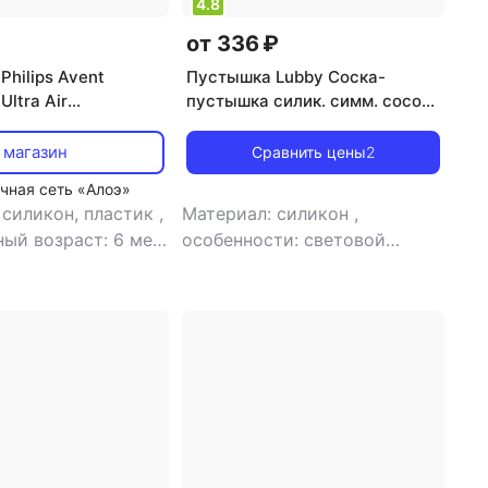
4.8
от 336 ₽
hilips Avent
Пустышка Lubby Соска-
ltra Air
пустышка силик. симм. сосок
 6-18 мес, 2 шт
в футляре 0+ №2 арт. 33688
 магазин
Сравнить цены
2
чная сеть «Алоэ»
 силикон, пластик
,
Материал: силикон
,
ый возраст: 6 мес
особенности: световой
тышка
эффект
,
тип: пустышка