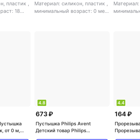
н, пластик
,
Материал: силикон, пластик
,
Материал:
раст: 18
минимальный возраст: 0 мес
минимальн
ка
,
тип: пустышка
,
тип: пус
4.8
4.4
673 ₽
164 ₽
Пустышка
Пустышка Philips Avent
Прорезыва
, от 0 м,
Детский товар Philips
Прорезыва
Пустышка 6-18 месяцев 1 шт.
от 4 мес