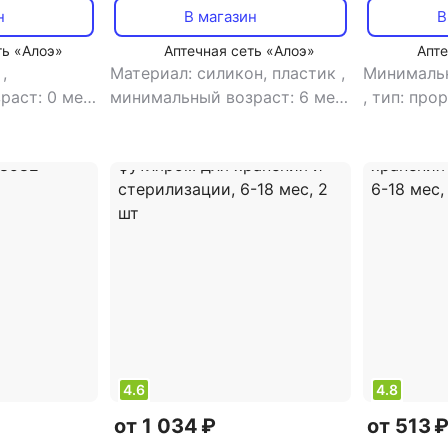
ultra air 8720689000581
н
В магазин
В
ть «Алоэ»
Аптечная сеть «Алоэ»
Апте
с
,
Материал: силикон, пластик
,
Минимальн
раст: 0 мес
минимальный возраст: 6 мес
,
тип: про
,
тип: пустышка
4.6
4.8
от 1 034 ₽
от 513 