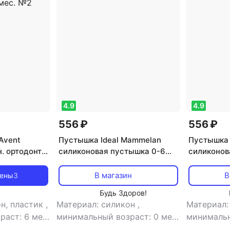
4.9
4.9
556 ₽
556 ₽
 Avent
Пустышка Ideal Mammelan
Пустышка 
. ортодонт.
силиконовая пустышка 0-6
силиконов
месяцев 2шт
месяцев 2
футляром
В магазин
В
цены
3
ов 6-18 мес.
Будь Здоров!
н, пластик
,
Материал: силикон
,
Материал:
раст: 6 мес
минимальный возраст: 0 мес
минимальн
ветовой
,
тип: пустышка
,
тип: пус