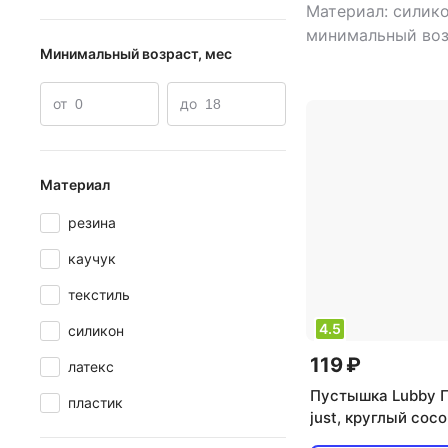
Материал: силико
минимальный воз
Минимальный возраст, мес
мес
,
тип: пустыш
от
до
Материал
резина
каучук
текстиль
4.5
силикон
119 ₽
латекс
Пустышка Lubby 
пластик
just, круглый сосок
латекс