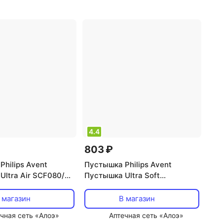
4.4
803 ₽
hilips Avent
Пустышка Philips Avent
Ultra Air SCF080/06
Пустышка Ultra Soft
иликон упак:2шт
SCF222/02 пластик/силикон
упак:2шт
 магазин
В магазин
чная сеть «Алоэ»
Аптечная сеть «Алоэ»