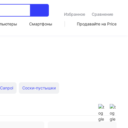
Избранное
Сравнение
пьютеры
Смартфоны
Продавайте на Price
Canpol
Соски-пустышки
афики
Погремушки
Прорезыватели
м
Ночные пустышки