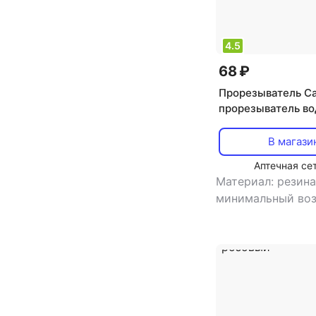
4.5
68 ₽
Прорезыватель Ca
прорезыватель в
охлаждающий, ул
рождения
В магази
Аптечная се
Материал: резин
минимальный воз
,
особенности: о
эффектантиколи
прорезыватель