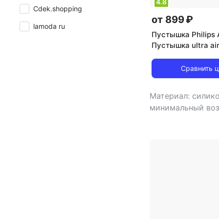
4.8
Cdek.shopping
от 899 ₽
lamoda ru
Пустышка Philips 
Пустышка ultra air
Сравнить 
Материал: силико
минимальный воз
,
особенности: с
эффект
,
тип: пу