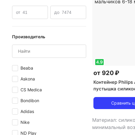
от
до
Производитель
4.9
Beaba
от 920 ₽
Askona
Контейнер Philips
пустышка силикон
CS Medica
ultra air с щитком-
Bondibon
нагубн.кольцом, 
Сравнить 
ночная д/мальчик
Adidas
№2
Материал: силико
Nike
минимальный воз
ND Play
,
особенности: с