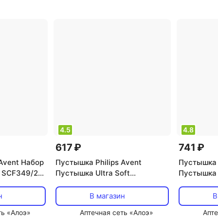
тейнер
4.5
4.8
617 ₽
741 ₽
 Avent Набор
Пустышка Philips Avent
Пустышка P
r SCF349/21
Пустышка Ultra Soft
Пустышка 
18+ мес
SCF527/01 пластик/силикон
пластик/с
упак:1шт
н
В магазин
В
ть «Алоэ»
Аптечная сеть «Алоэ»
Апте