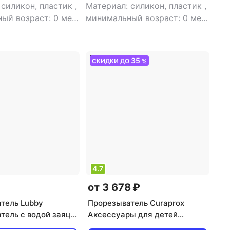
 силикон, пластик
,
Материал: силикон, пластик
,
ый возраст: 0 мес
минимальный возраст: 0 мес
тышка
,
тип: пустышка
35
СКИДКИ ДО
%
4.7
от 3 678 ₽
тель Lubby
Прорезыватель Curaprox
тель с водой заяц
Аксессуары для детей
Стимулятор для