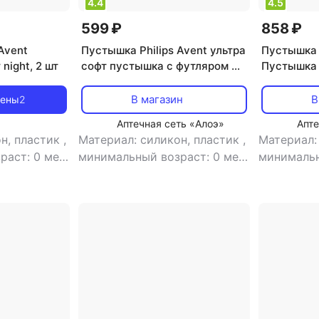
4.4
4.5
599 ₽
858 ₽
Avent
Пустышка Philips Avent ультра
Пустышка P
 night, 2 шт
софт пустышка с футляром 0-
Пустышка U
6 мес. №1. SCF092 03
SCF085/60,
В магазин
В
цены
2
Аптечная сеть «Алоэ»
Апте
н, пластик
,
Материал: силикон, пластик
,
Материал:
раст: 0 мес
минимальный возраст: 0 мес
минимальн
ветовой
,
тип: пустышка
,
тип: пус
стышка