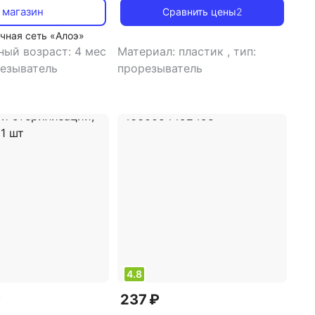
прорезывания временных
 магазин
Сравнить цены
2
зубов
чная сеть «Алоэ»
ый возраст: 4 мес
Материал: пластик
,
тип:
резыватель
прорезыватель
4.8
₽
237 ₽