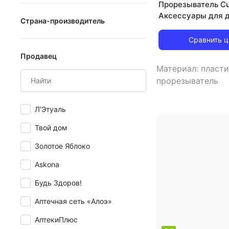
Прорезыватель Cu
Аксессуары для 
Страна-производитель
Стимулятор для
прорезывания вр
Сравнить 
Великобритания
зубов 7612412428
Продавец
Германия
Материал: пласт
Дания
прорезыватель
Индия
Л'Этуаль
Испания
Твой дом
Италия
Золотое Яблоко
Китай
Askona
Нидерланды
Будь Здоров!
Польша
Аптечная сеть «Алоэ»
Россия
АптекиПлюс