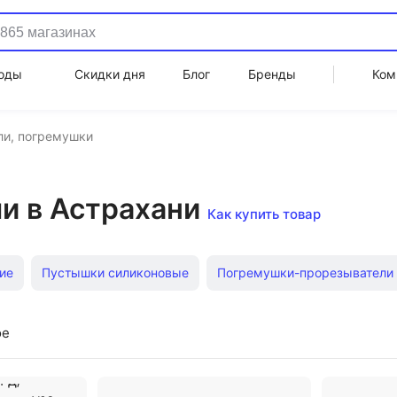
оды
Скидки дня
Блог
Бренды
Ком
ли, погремушки
и в Астрахани
Как купить товар
ие
Пустышки силиконовые
Погремушки-прорезыватели 
Недорогие погремушки
Погремушки-прорезыватели Жир
ое
олпачком
Пустышки с контейнером
Пустышки с кольцо