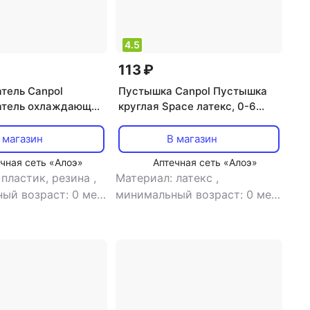
4.5
113 ₽
тель Canpol
Пустышка Canpol Пустышка
атель охлаждающий
круглая Space латекс, 0-6
wheel" 2/859
мес., арт. 23/221 цвет красный
 магазин
В магазин
чная сеть «Алоэ»
Аптечная сеть «Алоэ»
 пластик, резина
,
Материал: латекс
,
ый возраст: 0 мес
минимальный возраст: 0 мес
сти: охлаждающий
,
особенности:
тиколиковая
,
тип:
антиколиковая
,
тип:
тель
пустышка