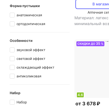
В магази
Форма пустышки
Аптечная се
анатомическая
Материал: латек
минимальный воз
ортодонтическая
,
тип: пустышка
Особенности
35
СКИДКИ ДО
%
звуковой эффект
световой эффект
охлаждающий эффект
антиколиковая
Набор
4.6
Набор
от 3 678 ₽