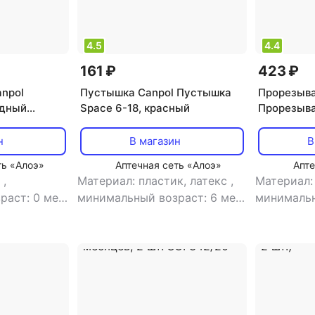
4.5
4.4
161 ₽
423 ₽
npol
Пустышка Canpol Пустышка
Прорезыва
одный
Space 6-18, красный
Прорезыв
ыбка с
"Steering 
н
В магазин
В
ть «Алоэ»
Аптечная сеть «Алоэ»
Апте
а
,
Материал: пластик, латекс
,
Материал:
раст: 0 мес
минимальный возраст: 6 мес
минимальн
хлаждающий
,
особенности:
,
особенно
ковая
,
тип:
антиколиковая
,
тип:
эффектан
пустышка
прорезыва