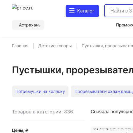
Каталог
Астрахань
Промок
Главная
Детские товары
Пустышки, прорезывате
Пустышки, прорезывател
Погремушки на коляску
Прорезыватели охлаждающ
Погремушки-прорезыватели
Недорогие пустышки
Товаров в категории: 836
Сначала популярн
Смесители с керамическим клапаном
Пустышки с к
Цены, ₽