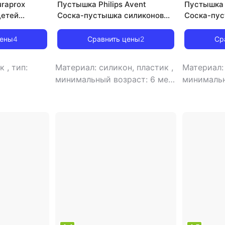
raprox
Пустышка Philips Avent
Пустышка P
детей
Соска-пустышка силиконовая
Соска-пус
светящаяся ultra air night
ultra soft
еменных
SCF376/13 с футляром для
футляром 
цены
4
Сравнить цены
2
Ср
582
хранения и стерилизации, 6-
стерилизац
18 мес, 2 шт
ик
,
тип:
Материал: силикон, пластик
,
Материал:
минимальный возраст: 6 мес
минимальн
,
особенности: световой
,
тип: пус
эффект
,
тип: пустышка