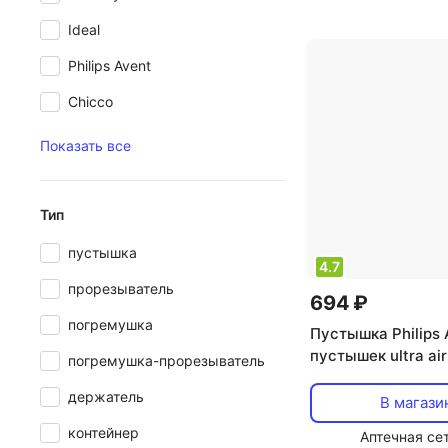
эффект
,
тип: кон
Ideal
Philips Avent
Chicco
Показать все
Тип
пустышка
4.7
прорезыватель
694 ₽
погремушка
Пустышка Philips
пустышек ultra ai
погремушка-прорезыватель
с футляром 2 шт. 
держатель
В магази
контейнер
Аптечная се