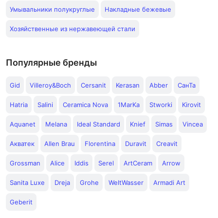
Умывальники полукруглые
Накладные бежевые
Хозяйственные из нержавеющей стали
Популярные бренды
Gid
Villeroy&Boch
Cersanit
Kerasan
Abber
СанТа
Hatria
Salini
Ceramica Nova
1MarKa
Stworki
Kirovit
Aquanet
Melana
Ideal Standard
Knief
Simas
Vincea
Акватек
Allen Brau
Florentina
Duravit
Creavit
Grossman
Alice
Iddis
Serel
ArtCeram
Arrow
Sanita Luxe
Dreja
Grohe
WeltWasser
Armadi Art
Geberit