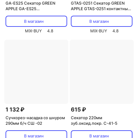
GA-ES25 Секатор GREEN
GTAS-0251 Секатор GREEN
APPLE GA-ES25
APPLE GTAS-0251 контактный
электрический в наборе с АКБ
пластик, цена за 1 шт
и зарядным устройством,
В магазин
В магазин
цена за 1 шт
MIX-BUY
4.8
MIX-BUY
4.8
1 132 ₽
615 ₽
Сучкорез-насадка со шнуром
Секатор 220мм
290мм б/ч СШ -02
зуб.оксид.покр. С-41-5
В магазин
В магазин