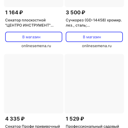
1 164 ₽
3 500 ₽
Секатор плоскостной
Сучкорез (GD-14458) хромир.
"ЦЕНТРО ИНСТРУМЕНТ"
лез., сталь;
(1720)
упорный,алюм.ручки
"Солнечный Сад"
В магазин
В магазин
onlinesemena.ru
onlinesemena.ru
4 335 ₽
1 529 ₽
Секатор Профи прививочный
Профессиональный садовый