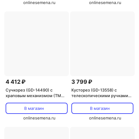
onlinesemena.ru
onlinesemena.ru
4 412 ₽
3 799 ₽
Сучкорез (GD-14490) с
Кусторез (GD-13558) с
храповым механизмом (ТМ
телескопическими ручками
Солнечный Сад)
(ТМ Солнечный Сад)
В магазин
В магазин
onlinesemena.ru
onlinesemena.ru