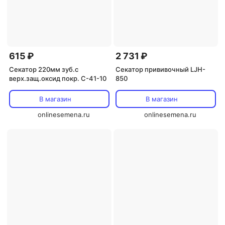
615 ₽
2 731 ₽
Секатор 220мм зуб.с
Секатор прививочный LJH-
верх.защ.оксид покр. С-41-10
850
В магазин
В магазин
onlinesemena.ru
onlinesemena.ru