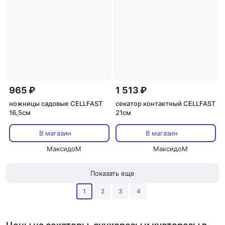
965 ₽
1 513 ₽
ножницы садовые CELLFAST
секатор контактный CELLFAST
16,5см
21см
В магазин
В магазин
МаксидоМ
МаксидоМ
Показать еще
1
2
3
4