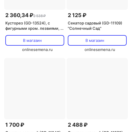
2 360,34 ₽
2 125 ₽
2 538 ₽
Кусторез (GD-13524), с
Секатор садовый (GD-11109)
фигурными хром. лезвиями, с
"Солнечный Сад"
телес. ручками "Солнечный
Сад"
В магазин
В магазин
onlinesemena.ru
onlinesemena.ru
1 700 ₽
2 488 ₽