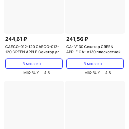
244,61 ₽
241,56 ₽
GAECO-012-120 GAECO-012-
GA- V130 Секатор GREEN
120 GREEN APPLE Секатор для
APPLE GA- V130 плоскостной
цветов и комнатных растений,
пластик, цена за 1 шт
цена за 1 шт
В магазин
В магазин
MIX-BUY
4.8
MIX-BUY
4.8