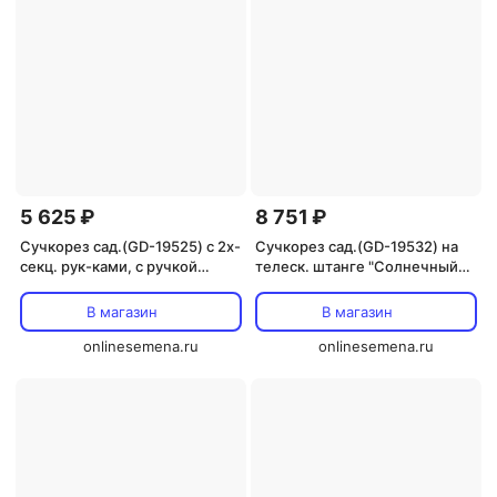
5 625 ₽
8 751 ₽
Сучкорез сад.(GD-19525) с 2х-
Сучкорез сад.(GD-19532) на
секц. рук-ками, с ручкой
телеск. штанге "Солнечный
"Солнечный Сад"
Сад"
В магазин
В магазин
onlinesemena.ru
onlinesemena.ru