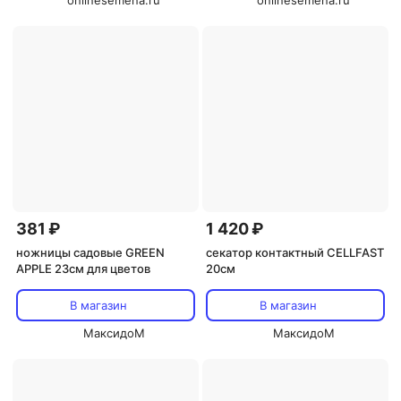
onlinesemena.ru
onlinesemena.ru
381 ₽
1 420 ₽
ножницы садовые GREEN
секатор контактный CELLFAST
APPLE 23см для цветов
20см
В магазин
В магазин
МаксидоМ
МаксидоМ