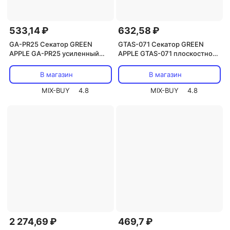
533,14 ₽
632,58 ₽
GA-PR25 Секатор GREEN
GTAS-071 Секатор GREEN
APPLE GA-PR25 усиленный
APPLE GTAS-071 плоскостной,
контактный c храповым
пластик, цена за 1 шт
механизмом, цена за 1 шт
В магазин
В магазин
MIX-BUY
4.8
MIX-BUY
4.8
2 274,69 ₽
469,7 ₽