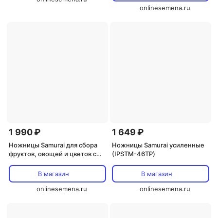
onlinesemena.ru
1 990 ₽
1 649 ₽
Ножницы Samurai для сбора
Ножницы Samurai усиленные
фруктов, овощей и цветов с
(IPSTM-46TР)
прямыми лезвиями (KS-55 C)
В магазин
В магазин
onlinesemena.ru
onlinesemena.ru