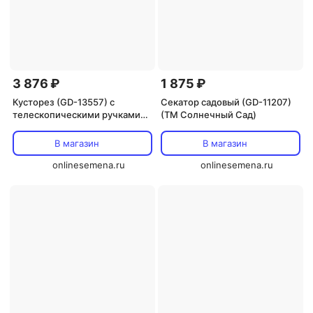
3 876 ₽
1 875 ₽
Кусторез (GD-13557) с
Секатор садовый (GD-11207)
телескопическими ручками
(ТМ Солнечный Сад)
(ТМ Солнечный Сад)
В магазин
В магазин
onlinesemena.ru
onlinesemena.ru