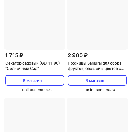
1 715 ₽
2 900 ₽
Секатор садовый (GD-11190)
Ножницы Samurai для сбора
"Солнечный Сад"
фруктов, овощей и цветов с
изогнутыми лезвиями (KS-2C)
В магазин
В магазин
onlinesemena.ru
onlinesemena.ru