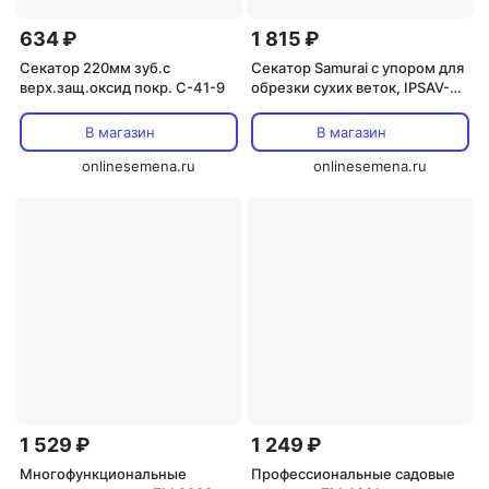
634 ₽
1 815 ₽
Секатор 220мм зуб.с
Секатор Samurai с упором для
верх.защ.оксид покр. С-41-9
обрезки сухих веток, IPSAV-
42TP
В магазин
В магазин
onlinesemena.ru
onlinesemena.ru
1 529 ₽
1 249 ₽
Многофункциональные
Профессиональные садовые