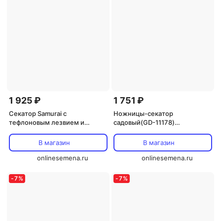
1 925 ₽
1 751 ₽
Секатор Samurai с
Ножницы-секатор
тефлоновым лезвием и
садовый(GD-11178)
приспособлением для
"Солнечный Сад"
зачистки (IPSMF-46TP)
В магазин
В магазин
onlinesemena.ru
onlinesemena.ru
-
7
%
-
7
%