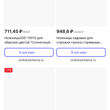
711,45 ₽
948,6 ₽
765 ₽
1 020 ₽
Ножницы(GD-11011) для
Ножницы садовые для
обрезки цветов "Солнечный
стрижки газона с прямыми
Сад"
лезвиями(GD-12047)
"Солнечный Сад"
В магазин
В магазин
onlinesemena.ru
onlinesemena.ru
-
7
%