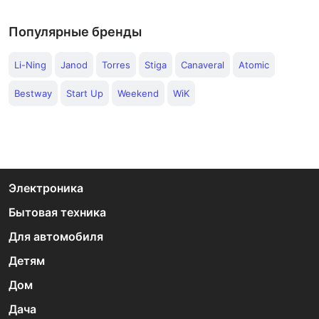
Популярные бренды
Li-Ning
Janod
Torres
Stiga
Canaveral
Atomic
Bestway
Start Up
Weekend
WiK
Электроника
Бытовая техника
Для автомобиля
Детям
Дом
Дача