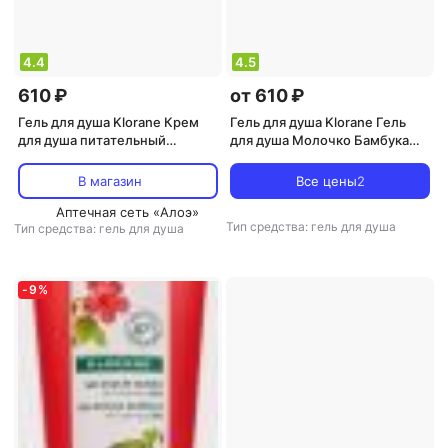
4.4
4.5
610 ₽
от 610 ₽
Гель для душа Klorane Крем
Гель для душа Klorane Гель
для душа питательный
для душа Молочко Бамбука
Молочко Миндаля с
питательный с органическим
органическим масло Купуасу,
маслом Купуасу, 200 мл
В магазин
Все цены
2
200 мл
Аптечная сеть «Алоэ»
Тип средства: гель для душа
Тип средства: гель для душа
-
9
%