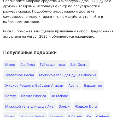
Сравнивайте Клоране средства и аксессуары д/ванны и душа с
другими товарами, используя фильтр по популярности и
размеру скидки. Подробную информацию о доставке,
самовывозе, оплате и гарантиях, пожалуйста, уточняйте в
выбранном магазине.
Price.ru поможет вам сделать правильный выбор! Предложения
актуальны на Август 2026 и обновляются ежедневно.
Популярные подборки
Мыло
Свобода
Губка для тела
SafeGuard
Туалетное Весна
Мужской гель для душа Palmolive
Жидкое Рецепты Бабушки Агафьи
Avene
Бархатные
Camay
Natura Siberica
Jo Malone
Мужской гель для душа Axe
Speick
Жидкое Duru
Dettol
Жидкое Весна
Levrana
Я Самая
Fa
Clinique