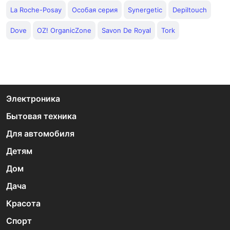
La Roche-Posay
Особая серия
Synergetic
Depiltouch
Dove
OZ! OrganicZone
Savon De Royal
Tork
Электроника
Бытовая техника
Для автомобиля
Детям
Дом
Дача
Красота
Спорт