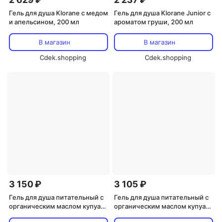
Гель для душа Klorane с медом
Гель для душа Klorane Junior с
и апельсином, 200 мл
ароматом груши, 200 мл
В магазин
В магазин
Cdek.shopping
Cdek.shopping
3 150 ₽
3 105 ₽
Гель для душа питательный с
Гель для душа питательный с
органическим маслом купуасу
органическим маслом купуасу
и соком бамбука, Klorane, 200
и гибискусом, Klorane, 400 мл