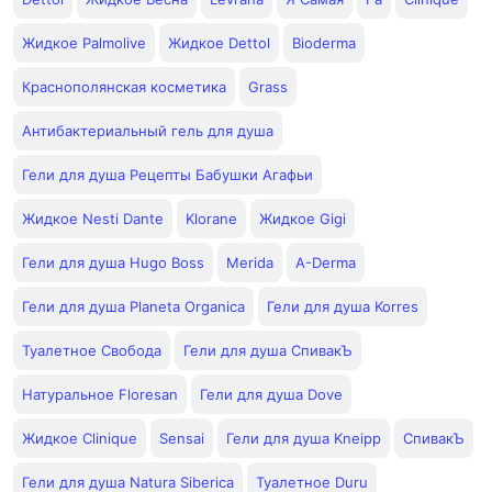
Жидкое Palmolive
Жидкое Dettol
Bioderma
Краснополянская косметика
Grass
Антибактериальный гель для душа
Гели для душа Рецепты Бабушки Агафьи
Жидкое Nesti Dante
Klorane
Жидкое Gigi
Гели для душа Hugo Boss
Merida
A-Derma
Гели для душа Planeta Organica
Гели для душа Korres
Туалетное Свобода
Гели для душа СпивакЪ
Натуральное Floresan
Гели для душа Dove
Жидкое Clinique
Sensai
Гели для душа Kneipp
СпивакЪ
Гели для душа Natura Siberica
Туалетное Duru