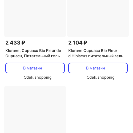
2 433 ₽
2 104 ₽
Klorane, Cupuacu Bio Fleur de
Klorane Cupuacu Bio Fleur
Cupuacu, Питательный гель
d'Hibiscus питательный гель
для душа, 200 мл
для душа 200 мл
В магазин
В магазин
Cdek.shopping
Cdek.shopping