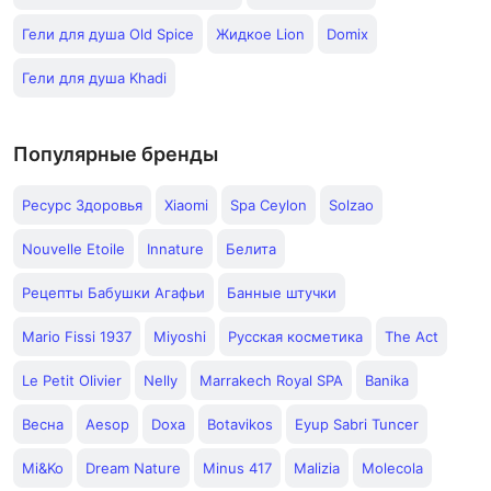
Гели для душа Old Spice
Жидкое Lion
Domix
Гели для душа Khadi
Популярные бренды
Ресурс Здоровья
Xiaomi
Spa Ceylon
Solzao
Nouvelle Etoile
Innature
Белита
Рецепты Бабушки Агафьи
Банные штучки
Mario Fissi 1937
Miyoshi
Русская косметика
The Act
Le Petit Olivier
Nelly
Marrakech Royal SPA
Banika
Весна
Aesop
Doxa
Botavikos
Eyup Sabri Tuncer
Mi&Ko
Dream Nature
Minus 417
Malizia
Molecola