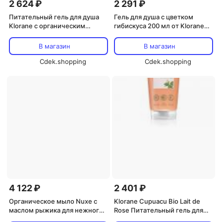
2 624 ₽
2 291 ₽
Питательный гель для душа
Гель для душа с цветком
Klorane с органическим
гибискуса 200 мл от Klorane
маслом купуасу «Tiare Water»
Klorane
Klorane
В магазин
В магазин
Cdek.shopping
Cdek.shopping
4 122 ₽
2 401 ₽
Органическое мыло Nuxe с
Klorane Cupuacu Bio Lait de
маслом рыжика для нежного
Rose Питательный гель для
очищения 100 г, Klorane
душа 200 мл