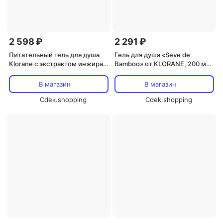
2 598 ₽
2 291 ₽
Питательный гель для душа
Гель для душа «Seve de
Klorane с экстрактом инжира ?
Bamboo» от KLORANE, 200 мл
Klorane
Klorane
В магазин
В магазин
Cdek.shopping
Cdek.shopping