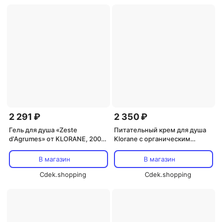
2 291 ₽
2 350 ₽
Гель для душа «Zeste
Питательный крем для душа
d'Agrumes» от KLORANE, 200
Klorane с органическим
мл Klorane
купуасу и цветком
франжипани 200 мл Klorane
В магазин
В магазин
Cdek.shopping
Cdek.shopping