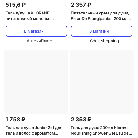
515,6 ₽
2 357 ₽
Гель д/душа KLORANE
Питательный крем для душа,
питательный молочко
Fleur De Frangipanier, 200 мл
бамбука с органическим
Klorane
маслом Купуасу, 200 мл,
В магазин
В магазин
(C237605)
АптекиПлюс
Cdek.shopping
1 758 ₽
2 353 ₽
Гель для душа Junior 2в1 для
Гель для душа 200мл Klorane
тела и волос с ароматом
Nourishing Shower Gel Eau de