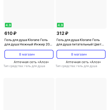
4.9
4.9
610 ₽
312 ₽
Гель для душа Klorane Гель
Гель для душа Klorane Гель
для душа Нежный Инжир 200
для душа питательный Цветок
мл
Апельсина с органическим
маслом Купуасу, 200 мл
В магазин
В магазин
Аптечная сеть «Алоэ»
Аптечная сеть «Алоэ»
Тип средства: гель для душа
Тип средства: гель для душа