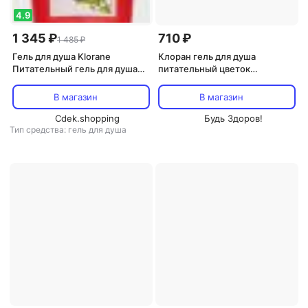
4.9
1 345 ₽
710 ₽
1 485 ₽
Гель для душа Klorane
Клоран гель для душа
Питательный гель для душа
питательный цветок
"Цветок гибискуса" с
гибискуса с органическим
органическим маслом
маслом Купуасу 200мл
В магазин
В магазин
Купуасу, 200 мл
Cdek.shopping
Будь Здоров!
Тип средства: гель для душа