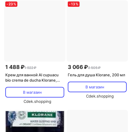
-
23
%
-
13
%
1 488 ₽
3 066 ₽
1 922 ₽
3 505 ₽
Крем для ванной Al cupuacu
Гель для душа Klorane, 200 мл
bio crema de ducha Klorane,
200 мл.
В магазин
В магазин
Cdek.shopping
Cdek.shopping