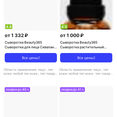
4.8
4.5
от 1 332 ₽
от 1 000 ₽
Сыворотка Beauty365
Сыворотка Beauty365
Сыворотка для лица Сквалан
Сыворотка растительный
оливковый 50.0
сквалан Squalane plant 30 мл
Все цены
2
Все цены
2
Область применения: лицо
,
тип
Область применения: лицо
,
тип
кожи: любой тип кожи
,
тип товара:
кожи: любой тип кожи
,
тип товара:
сыворотка
,
эффект: питание,
сыворотка
,
эффект: питание,
увлажнение
увлажнение
40
41
СКИДКИ ДО
%
СКИДКИ ДО
%