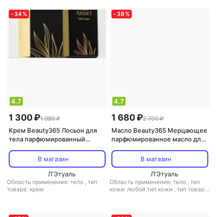
-
34
%
-
38
%
4.7
4.7
1 300 ₽
1 680 ₽
1 980 ₽
2 700 ₽
Крем Beauty365 Лосьон для
Масло Beauty365 Мерцающее
тела парфюмированный
парфюмированное масло для
MelAnnet Body Cream, 250 мл
тела с фактором защиты
SPF10 100
В магазин
В магазин
Л'Этуаль
Л'Этуаль
Область применения: тело
,
тип
Область применения: тело
,
тип
товара: крем
кожи: любой тип кожи
,
тип товара:
масло
,
эффект: питание,
увлажнение