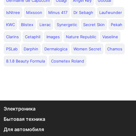
Germaine de Capuccini
Obagi
Angel Key
Goodal
IsNtree
Mixsoon
Minus 417
Dr Sebagh
Laufwunder
KWC
Blistex
Lierac
Synergetic
Secret Skin
Pekah
Clarins
Cetaphil
Images
Nature Republic
Vaseline
PSLab
Darphin
Dermalogica
Women Secret
Chamos
8.1.8 Beauty Formula
Cosmetex Roland
Электроника
Бытовая техника
Для автомобиля