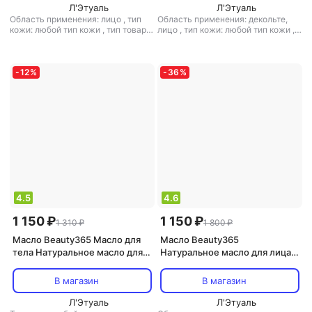
Л'Этуаль
Л'Этуаль
Область применения: лицо
,
тип
Область применения: декольте,
кожи: любой тип кожи
,
тип товара:
лицо
,
тип кожи: любой тип кожи
,
сыворотка
,
эффект: питание,
тип товара: сыворотка
,
эффект:
увлажнение
питание, увлажнение
-
12
%
-
36
%
4.5
4.6
1 150 ₽
1 150 ₽
1 310 ₽
1 800 ₽
Масло Beauty365 Масло для
Масло Beauty365
тела Натуральное масло для
Натуральное масло для лица,
тела, волос и ногтей Recovery
тела и волос Esthetic trio oils
trio oils 250.0
250 мл
В магазин
В магазин
Л'Этуаль
Л'Этуаль