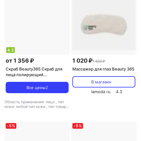
4.5
от 1 356 ₽
1 020 ₽
1 699 ₽
Скраб Beauty365 Скраб для
Массажер для глаз Beauty 365
лица полирующий
"Увлажнение и сияние” 110
В магазин
Все цены
2
lamoda ru
4.3
Область применения: лицо
,
тип
кожи: любой тип кожи
,
тип товара:
скраб
,
эффект: очищение, питание,
увлажнение
-
5
%
-
5
%