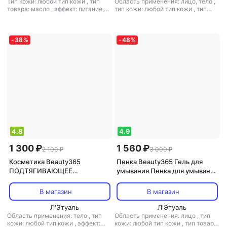
Тип кожи: любой тип кожи
,
тип
Область применения: лицо, тело
,
товара: масло
,
эффект: питание,
тип кожи: любой тип кожи
,
тип
увлажнение
товара: масло
,
эффект: питание,
тонизирующий, увлажнение
-
38
%
-
48
%
4.8
4.9
1 300 ₽
1 560 ₽
2 100 ₽
3 000 ₽
Косметика Beauty365
Пенка Beauty365 Гель для
ПОДТЯГИВАЮЩЕЕ
умывания Пенка для умывания
ХОЛОДНОЕ ОБЕРТЫВАНИЕ
"Perfect Whip"
ДЛЯ ТЕЛА SHAPING COLD
В магазин
В магазин
BODY WRAP 250 мл
Л'Этуаль
Л'Этуаль
Область применения: тело
,
тип
Область применения: лицо
,
тип
кожи: любой тип кожи
,
эффект:
кожи: любой тип кожи
,
тип товара: