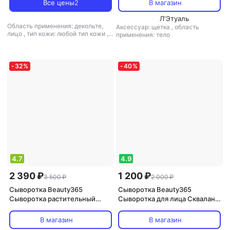
Все цены
2
В магазин
Л'Этуаль
Область применения: декольте,
Аксессуар: щетка
,
область
лицо
,
тип кожи: любой тип кожи
,
применения: тело
тип товара: крем
,
эффект:
увлажнение
-
32
%
-
40
%
4.7
4.9
2 390 ₽
1 200 ₽
3 500 ₽
2 000 ₽
Сыворотка Beauty365
Сыворотка Beauty365
Сыворотка растительный
Сыворотка для лица Сквалан
сквалан Squalane plant 100 мл
оливковый 30.0
В магазин
В магазин