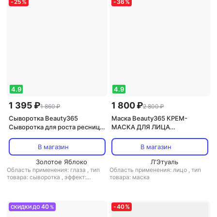
-
25
%
-
36
%
4.9
4.9
1 395 ₽
1 800 ₽
1 860 ₽
2 800 ₽
Сыворотка Beauty365
Маска Beauty365 КРЕМ-
Сыворотка для роста ресниц
МАСКА ДЛЯ ЛИЦА
Сыворотка для активного
“ВОССТАНОВЛЕНИЕ И
роста ресниц EYELASH SERUM
СИЯНИЕ” 110
В магазин
В магазин
Золотое Яблоко
Л'Этуаль
Область применения: глаза
,
тип
Область применения: лицо
,
тип
товара: сыворотка
,
эффект:
товара: маска
питание
40
-
40
%
СКИДКИ ДО
%