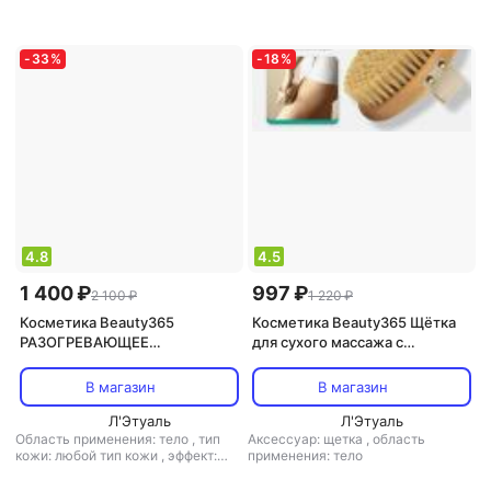
снятие отечности
пенка
,
эффект: избавление от
черных точек, очищение,
тонизирующий
-
33
%
-
18
%
4.8
4.5
1 400 ₽
997 ₽
2 100 ₽
1 220 ₽
Косметика Beauty365
Косметика Beauty365 Щётка
РАЗОГРЕВАЮЩЕЕ
для сухого массажа с
ОБЕРТЫВАНИЕ ДЛЯ ТЕЛА
ремешком, мягкая
ANTI-CELLULITE WARMING
В магазин
В магазин
BODY WRAP 250 мл
Л'Этуаль
Л'Этуаль
Область применения: тело
,
тип
Аксессуар: щетка
,
область
кожи: любой тип кожи
,
эффект:
применения: тело
антицеллюлитный, снятие
отечности, тонизирующий