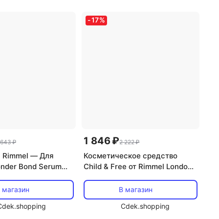
-
17
%
1 846 ₽
 643 ₽
2 222 ₽
 Rimmel — Для
Косметическое средство
nder Bond Serum
Child & Free от Rimmel London
черный, 11 мл
Rimmel
 магазин
В магазин
Cdek.shopping
Cdek.shopping