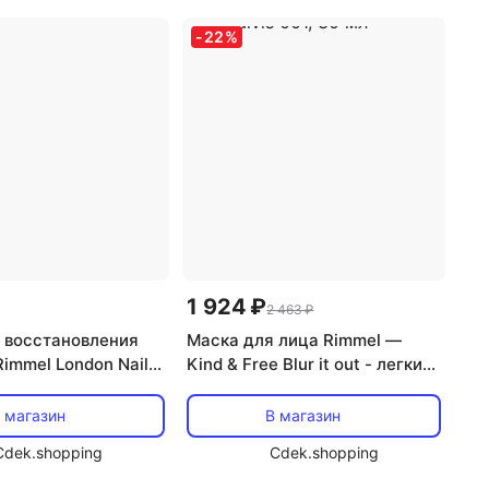
-
22
%
1 924 ₽
2 463 ₽
 восстановления
Маска для лица Rimmel —
immel London Nail
Kind & Free Blur it out - легкий
 Rimmel, Nail Care
тонированный увлажняющий
с текстурой , atspalvis 001, 30
 магазин
В магазин
мл
Cdek.shopping
Cdek.shopping