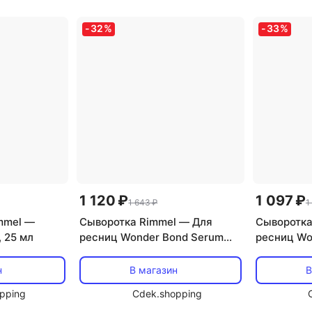
-
32
%
-
33
%
1 120 ₽
1 097 ₽
1 643 ₽
1
mmel —
Сыворотка Rimmel — Для
Сыворотка
, 25 мл
ресниц Wonder Bond Serum
ресниц Wo
002 Black Brown, 11 мл
Mascara , 
н
В магазин
В
pping
Cdek.shopping