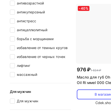
антивозрастной
-
40
%
антикуперозный
антистресс
антицеллюлитный
борьба с морщинами
избавление от темных кругов
избавление от черных точек
лифтинг
976 ₽
1 634 ₽
массажный
Масло для губ Oh 
Oil Ri ммel 000 Cl
мл Rimmel
Для мужчин
В магази
Для мужчин
Cdek.sho