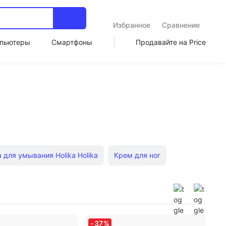
Избранное
Сравнение
пьютеры
Смартфоны
Продавайте на Price
 для умывания Holika Holika
Крем для ног
Маски для губ Laneige
Мицеллярная вода Payot
аза
Гель для глаз
Скрабы для тела
-
37
%