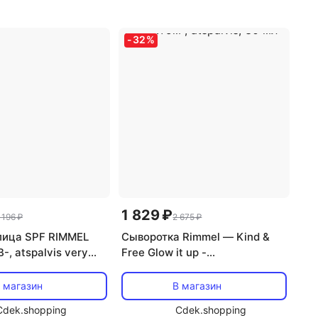
-
32
%
1 829 ₽
 196 ₽
2 675 ₽
лица SPF RIMMEL
Сыворотка Rimmel — Kind &
B-, atspalvis very
Free Glow it up -
увлажняющий с легкой
текстурой и тонирующим
 магазин
В магазин
эффектом , atspalvis, 30 мл
Cdek.shopping
Cdek.shopping