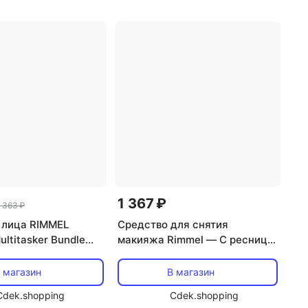
1 367 ₽
 363 ₽
 лица RIMMEL
Средство для снятия
ltitasker Bundle
макияжа Rimmel — С ресниц
ray
Treatment Oil Mascara
Remover, 6.5 мл
 магазин
В магазин
Cdek.shopping
Cdek.shopping