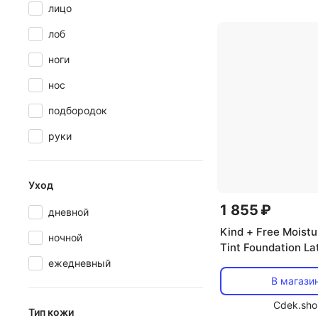
лицо
лоб
ноги
нос
подбородок
руки
Уход
1 855 ₽
дневной
Kind + Free Moistu
ночной
Tint Foundation La
Rimmel
ежедневный
В магази
Cdek.sho
Тип кожи