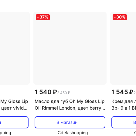
-
37
%
-
30
%
1 540 ₽
1 545 ₽
2 450 ₽
2
My Gloss Lip
Масло для губ Oh My Gloss Lip
Крем для 
 цвет vivid
Oil Rimmel London, цвет berry
Bb- 9 в 1 B
pink
light
н
В магазин
В
pping
Cdek.shopping