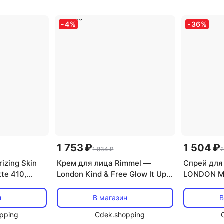
-
4
%
-
36
%
1 753 ₽
1 504 ₽
1 834 ₽
2
rizing Skin
Крем для лица Rimmel —
Спрей для
tte 410,
London Kind & Free Glow It Up
LONDON Mu
Moisturising Skin Tint In Deep
Setting Sp
Mocha - Soothes And Calms
н
В магазин
В
pping
Cdek.shopping