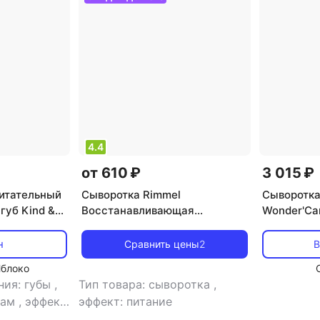
4.4
от 610 ₽
3 015 ₽
итательный
Сыворотка Rimmel
Сыворотка
губ Kind &
Восстанавливающая
Wonder'Car
2989195
сыворотка для ресниц и
бровей WONDER' SERUM 11 мл
н
Сравнить цены
2
В
Яблоко
ния: губы
,
Тип товара: сыворотка
,
зам
,
эффект:
эффект: питание