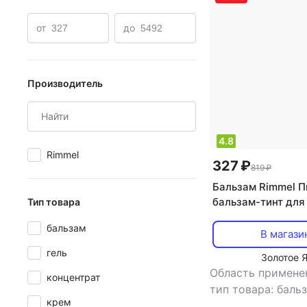
от
до
Производитель
4.8
Rimmel
327 ₽
819 ₽
Бальзам Rimmel П
бальзам-тинт для 
Тип товара
Free 1.7 г 361630
бальзам
В магази
гель
Золотое 
Область примене
концентрат
тип товара: баль
крем
питание