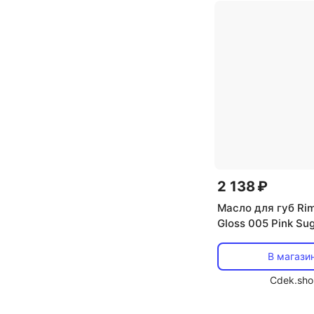
Беларусь
Бельгия
Болгария
Великобритания
Венгрия
Вьетнам
Германия
2 138 ₽
Гонконг
Масло для губ Ri
Gloss 005 Pink Sug
Pink Sugar Rimmel
В магази
Cdek.sho