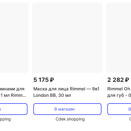
5 175 ₽
2 282 ₽
минами для
Маска для лица Rimmel — 9в1
Rimmel Oh
11 мл Rimmel,
London BB, 30 мл
для губ - 
ow
Rimmel Lo
н
В магазин
В
pping
Cdek.shopping