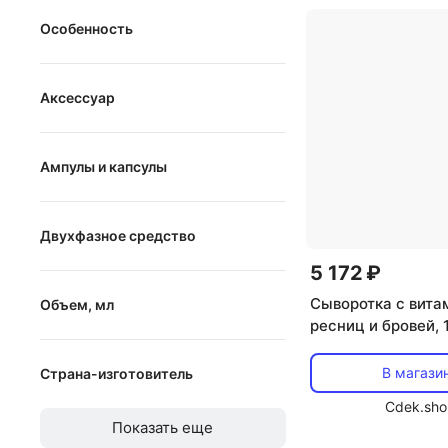
Особенность
аптечная косметика
Аксессуар
без аммиака
спонж
без минеральных масел
Ампулы и капсулы
щетка
без отдушек
Ампулы и капсулы
кисть
без парабенов
Двухфазное средство
чаша
без спирта
5 172 ₽
Двухфазное средство
без сульфатов
Сыворотка с вита
Объем, мл
без фтора
ресниц и бровей, 
Wonder Lash & Br
от
водная основа
до
В магази
Страна-изготовитель
гиалуроновая кислота в
Cdek.sho
составе
Австралия
Показать еще
Азербайджан