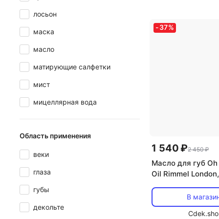
лосьон
-
37
%
маска
масло
матирующие салфетки
мист
мицеллярная вода
Область применения
1 540 ₽
2 450 ₽
веки
Масло для губ Oh 
глаза
Oil Rimmel London,
red
губы
В магази
декольте
Cdek.sho