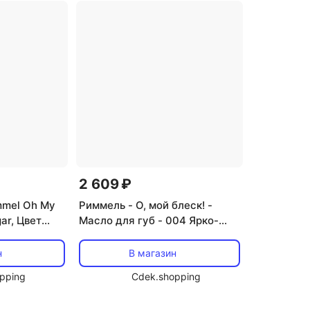
2 609 ₽
mmel Oh My
Риммель - О, мой блеск! -
ar, Цвет
Масло для губ - 004 Ярко-
 London
красный Rimmel London, Rosso
vivo
н
В магазин
pping
Cdek.shopping