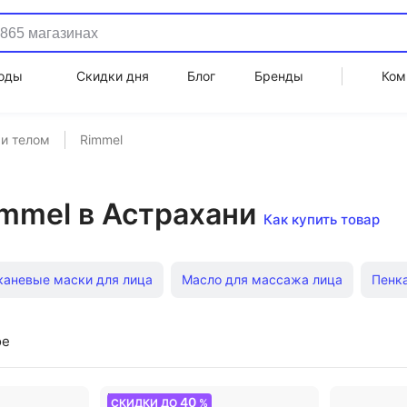
оды
Скидки дня
Блог
Бренды
Ком
 и телом
Rimmel
immel в Астрахани
Как купить товар
каневые маски для лица
Масло для массажа лица
Пенка
тицеллюлитный крем для тела
Мицеллярная вода Garnier
ое
 губ
Пихтовое масло
Масло для бровей
Крем под гл
40
СКИДКИ ДО
%