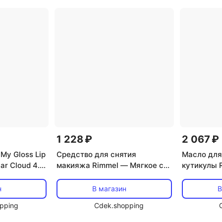
1 228 ₽
2 067 ₽
My Gloss Lip
Средство для снятия
Масло для
ear Cloud 4.5
макияжа Rimmel — Мягкое с
кутикулы R
глаз от, 125 мл
Care, 8 мл
н
В магазин
В
pping
Cdek.shopping