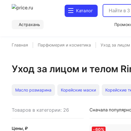
Каталог
Астрахань
Промок
Главная
Парфюмерия и косметика
Уход за лицом
Уход за лицом и телом R
Масло розмарина
Корейские маски
Корейские т
Спрей для тела
Кремы от отеков под глазами
Ан
Товаров в категории: 26
Сначала популярн
Амарантовое масло
Бальзам для тела
Скраб для
Цены, ₽
-
60
%