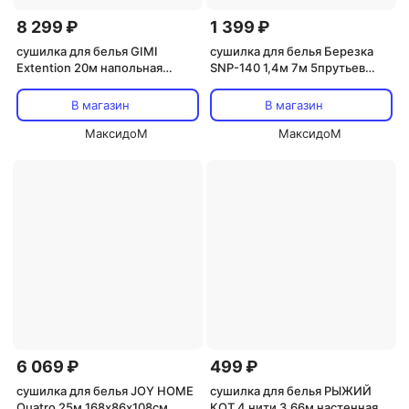
8 299 ₽
1 399 ₽
сушилка для белья GIMI
сушилка для белья Березка
Extention 20м напольная
SNP-140 1,4м 7м 5прутьев
раздвижная сталь с
настенная металл, пластик
полимерным покрытием
В магазин
В магазин
МаксидоМ
МаксидоМ
6 069 ₽
499 ₽
cушилка для белья JOY HOME
сушилка для белья РЫЖИЙ
Quatro 25м 168х86х108см
КОТ 4 нити 3,66м настенная