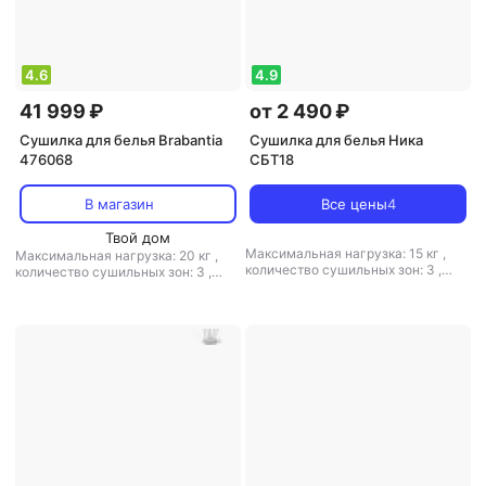
4.6
4.9
41 999 ₽
от 2 490 ₽
Сушилка для белья Brabantia
Сушилка для белья Ника
476068
СБТ18
В магазин
Все цены
4
Твой дом
Максимальная нагрузка: 15 кг
,
Максимальная нагрузка: 20 кг
,
количество сушильных зон: 3
,
количество сушильных зон: 3
,
расположение: напольная
,
расположение: напольная
,
полезная длина: 18 м
,
материал:
полезная длина: 20 м
,
материал:
пластик, металл
пластик, металл