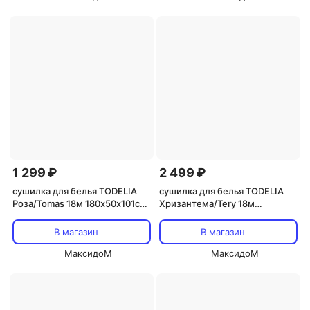
1 299 ₽
2 499 ₽
сушилка для белья TODELIA
сушилка для белья TODELIA
Роза/Tomas 18м 180х50х101см
Хризантема/Tery 18м
напольная металл
175х55х110см напольная
металл
В магазин
В магазин
МаксидоМ
МаксидоМ