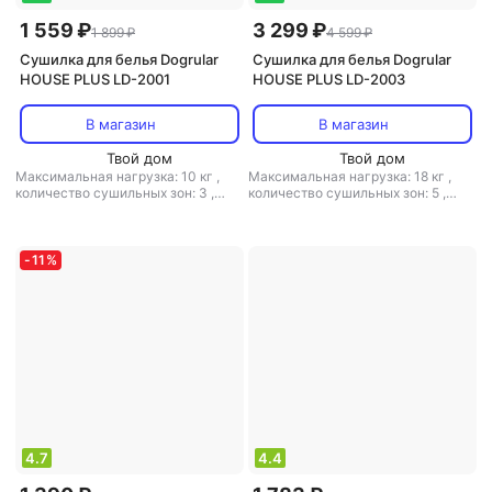
1 559 ₽
3 299 ₽
1 899 ₽
4 599 ₽
Сушилка для белья Dogrular
Сушилка для белья Dogrular
HOUSE PLUS LD-2001
HOUSE PLUS LD-2003
В магазин
В магазин
Твой дом
Твой дом
Максимальная нагрузка: 10 кг
,
Максимальная нагрузка: 18 кг
,
количество сушильных зон: 3
,
количество сушильных зон: 5
,
расположение: напольная
,
расположение: напольная
,
полезная длина: 17.5 м
,
материал:
полезная длина: 27 м
,
пластик, металл
электросушилка: есть
,
материал:
пластик, металл
-
11
%
4.7
4.4