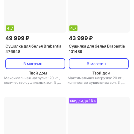
4.7
4.7
49 999 ₽
43 999 ₽
Сушилка для белья Brabantia
Сушилка для белья Brabantia
476648
101489
В магазин
В магазин
Твой дом
Твой дом
Максимальная нагрузка: 20 кг
,
Максимальная нагрузка: 20 кг
,
количество сушильных зон: 5
,
количество сушильных зон: 3
,
расположение: напольная
,
расположение: напольная
,
полезная длина: 23 м
,
материал:
полезная длина: 20 м
,
материал:
пластик, металл
пластик, металл
16
СКИДКИ ДО
%