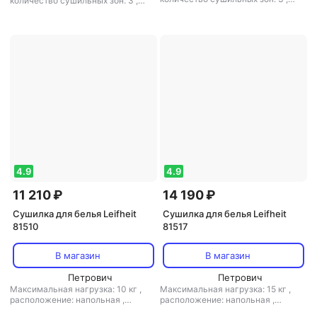
количество сушильных зон: 3
,
расположение: напольная
,
расположение: напольная
,
полезная длина: 20 м
,
материал:
полезная длина: 17.5 м
,
пластик, металл
электросушилка: есть
,
материал:
пластик, металл
4.9
4.9
11 210 ₽
14 190 ₽
Сушилка для белья Leifheit
Сушилка для белья Leifheit
81510
81517
В магазин
В магазин
Петрович
Петрович
Максимальная нагрузка: 10 кг
,
Максимальная нагрузка: 15 кг
,
расположение: напольная
,
расположение: напольная
,
полезная длина: 18 м
,
материал:
полезная длина: 20 м
,
материал: