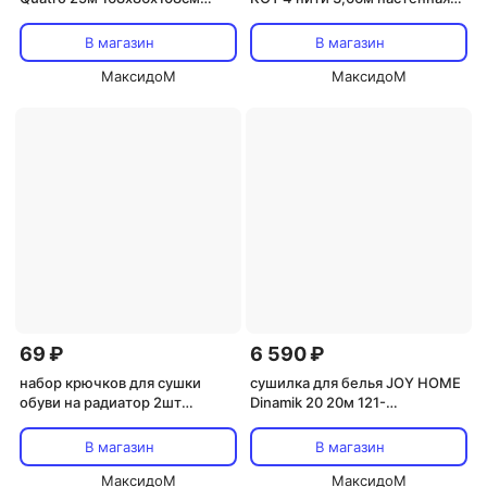
напольная нерж.сталь,
выдвижная
пластик
В магазин
В магазин
МаксидоМ
МаксидоМ
69 ₽
6 590 ₽
набор крючков для сушки
сушилка для белья JOY HOME
обуви на радиатор 2шт
Dinamik 20 20м 121-
пластик
208х56х100см напольная
телескопич. нерж.сталь,
В магазин
В магазин
пластик
МаксидоМ
МаксидоМ