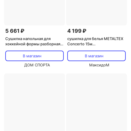
5 661 ₽
4 199 ₽
Сушилка напольная для
сушилка для белья METALTEX
хоккейной формы разборная
Concertо 15м
Mad Guy
61х64/50х117/149см
напольная крашеная сталь,
В магазин
В магазин
пластик
ДОМ СПОРТА
МаксидоМ