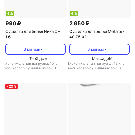
4.5
4.5
990 ₽
2 950 ₽
Сушилка для белья Ника СНП
Сушилка для белья Metaltex
1.6
40.75.02
В магазин
В магазин
Твой дом
МаксидоМ
Максимальная нагрузка: 10 кг
,
Максимальная нагрузка: 15 кг
,
количество сушильных зон: 1
,
количество сушильных зон: 3
,
расположение: потолочная
,
расположение: напольная
,
полезная длина: 8 м
,
материал:
полезная длина: 18 м
,
материал:
пластик, металл
пластик, металл
-
20
%