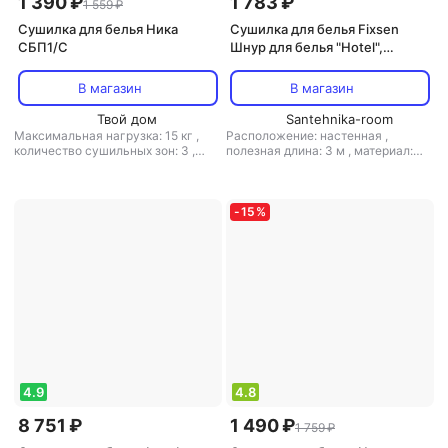
1 390 ₽
1 783 ₽
1 559 ₽
Сушилка для белья Ника
Сушилка для белья Fixsen
СБП1/C
Шнур для белья "Hotel",
вытяжной (FX-31025)
В магазин
В магазин
Твой дом
Santehnika-room
Максимальная нагрузка: 15 кг
,
Расположение: настенная
,
количество сушильных зон: 3
,
полезная длина: 3 м
,
материал:
расположение: напольная
,
металл
полезная длина: 18 м
,
материал:
пластик, металл
-
15
%
4.9
4.8
8 751 ₽
1 490 ₽
1 759 ₽