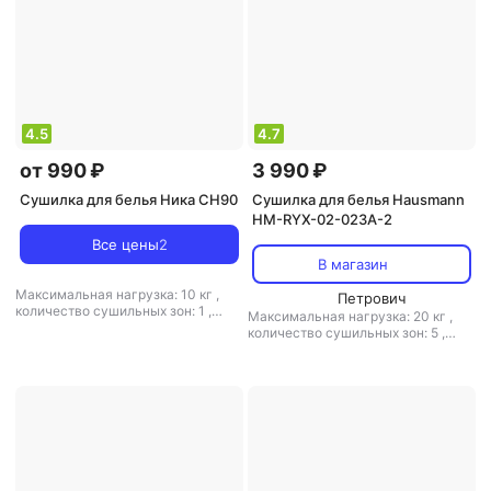
4.5
4.7
от 990 ₽
3 990 ₽
Сушилка для белья Ника CH90
Сушилка для белья Hausmann
HM-RYX-02-023A-2
Все цены
2
В магазин
Максимальная нагрузка: 10 кг
,
Петрович
количество сушильных зон: 1
,
Максимальная нагрузка: 20 кг
,
расположение: настенная
,
количество сушильных зон: 5
,
полезная длина: 4.5 м
,
материал:
расположение: напольная
,
пластик, металл
полезная длина: 22 м
,
материал:
пластик, металл