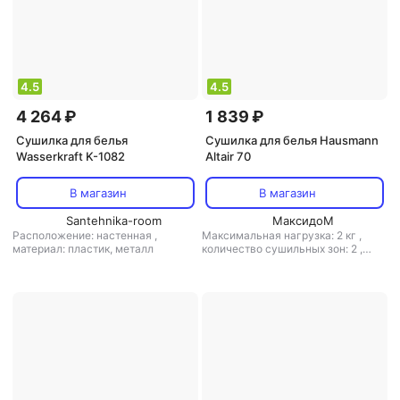
4.5
4.5
4 264 ₽
1 839 ₽
Сушилка для белья
Сушилка для белья Hausmann
Wasserkraft K-1082
Altair 70
В магазин
В магазин
Santehnika-room
МаксидоМ
Расположение: настенная
,
Максимальная нагрузка: 2 кг
,
материал: пластик, металл
количество сушильных зон: 2
,
расположение: настенная
,
полезная длина: 3.8 м
,
материал:
пластик, металл