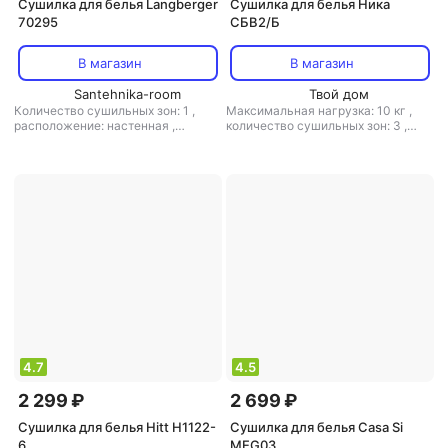
Сушилка для белья Langberger
Сушилка для белья Ника
70295
СБВ2/Б
В магазин
В магазин
Santehnika-room
Твой дом
Количество сушильных зон: 1
,
Максимальная нагрузка: 10 кг
,
расположение: настенная
,
количество сушильных зон: 3
,
электросушилка: есть
,
материал:
расположение: напольная
,
металл
полезная длина: 15 м
,
материал:
пластик, металл
4.7
4.5
2 299 ₽
2 699 ₽
Сушилка для белья Hitt H1122-
Сушилка для белья Casa Si
6
MEG03