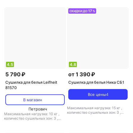
пластик, металл
пластик, металл
17
СКИДКИ ДО
%
4.5
4.8
5 790 ₽
от 1 390 ₽
Сушилка для белья Leifheit
Сушилка для белья Ника СБ1
81570
Все цены
4
В магазин
Максимальная нагрузка: 15 кг
,
Петрович
количество сушильных зон: 3
,
Максимальная нагрузка: 10 кг
,
расположение: напольная
,
количество сушильных зон: 3
,
полезная длина: 18 м
,
материал:
расположение: напольная
,
пластик, металл
,
веревочная: нет
полезная длина: 15 м
,
электросушилка: есть
,
материал: