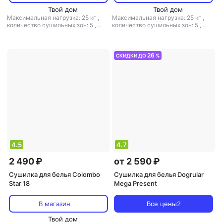
Твой дом
Твой дом
Максимальная нагрузка: 25 кг
,
Максимальная нагрузка: 25 кг
,
количество сушильных зон: 5
,
количество сушильных зон: 5
,
расположение: настенная
,
расположение: настенная
,
полезная длина: 22 м
,
материал:
полезная длина: 22 м
,
материал:
пластик, металл
,
веревочная: есть
пластик, металл
,
веревочная: есть
26
СКИДКИ ДО
%
4.5
4.7
2 490 ₽
от 2 590 ₽
Сушилка для белья Colombo
Сушилка для белья Dogrular
Star 18
Mega Present
В магазин
Все цены
2
Твой дом