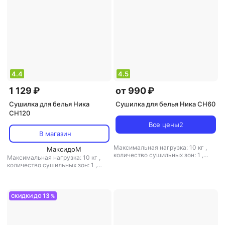
4.4
4.5
1 129 ₽
от 990 ₽
Сушилка для белья Ника
Сушилка для белья Ника CH60
CH120
Все цены
2
В магазин
Максимальная нагрузка: 10 кг
,
МаксидоМ
количество сушильных зон: 1
,
Максимальная нагрузка: 10 кг
,
расположение: настенная
,
количество сушильных зон: 1
,
полезная длина: 3 м
,
материал:
расположение: настенная
,
пластик, металл
полезная длина: 6 м
,
материал:
металл
13
СКИДКИ ДО
%