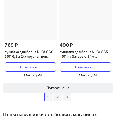
769 ₽
490 ₽
сушилка для белья NIKA СБ6-
сушилка для белья NIKA СБ5-
65П 6,2м 2-х ярусная для
45П на батарею 2,1м
батареи крашенная сталь
крашенная сталь
термост.пластик
термост.пластик
В магазин
В магазин
МаксидоМ
МаксидоМ
Показать еще
1
2
3
Цены на сушилки для белья в магазинах