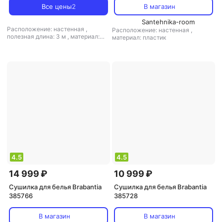
Все цены
2
В магазин
Santehnika-room
Расположение: настенная
,
Расположение: настенная
,
полезная длина: 3 м
,
материал:
материал: пластик
пластик, металл
4.5
4.5
14 999 ₽
10 999 ₽
Сушилка для белья Brabantia
Сушилка для белья Brabantia
385766
385728
В магазин
В магазин