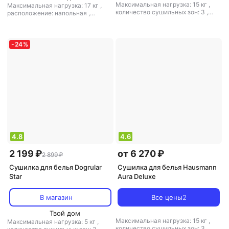
Максимальная нагрузка: 15 кг
,
Максимальная нагрузка: 17 кг
,
количество сушильных зон: 3
,
расположение: напольная
,
расположение: напольная
,
полезная длина: 18 м
,
материал:
полезная длина: 18 м
,
материал:
пластик, металл
пластик, металл
-
24
%
4.8
4.6
2 199 ₽
от 6 270 ₽
2 899 ₽
Сушилка для белья Dogrular
Сушилка для белья Hausmann
Star
Aura Deluxe
В магазин
Все цены
2
Твой дом
Максимальная нагрузка: 15 кг
,
Максимальная нагрузка: 5 кг
,
количество сушильных зон: 3
,