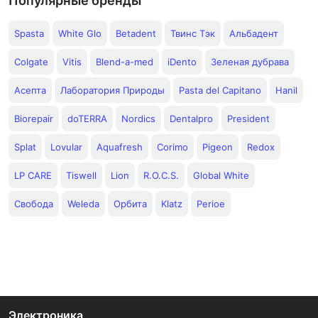
Популярные бренды
Spasta
White Glo
Betadent
Твинс Тэк
Альбадент
Colgate
Vitis
Blend-a-med
iDento
Зеленая дубрава
Асепта
Лаборатория Природы
Pasta del Capitano
Hanil
Biorepair
doTERRA
Nordics
Dentalpro
President
Splat
Lovular
Aquafresh
Corimo
Pigeon
Redox
LP CARE
Tiswell
Lion
R.O.C.S.
Global White
Свобода
Weleda
Орбита
Klatz
Perioe
Электроника