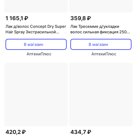
1 165,1 ₽
359,8 ₽
Лак д/волос Concept Dry Super
Лак Тресемме д/укладки
Hair Spray Экстрасильной
волос сильная фиксация 250
фиксации 300 мл
мл
В магазин
В магазин
АптекиПлюс
АптекиПлюс
420,2 ₽
434,7 ₽