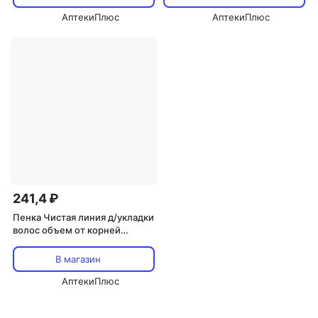
АптекиПлюс
АптекиПлюс
241,4 ₽
Пенка Чистая линия д/укладки
волос объем от корней
сильная фиксация 150 мл
В магазин
АптекиПлюс