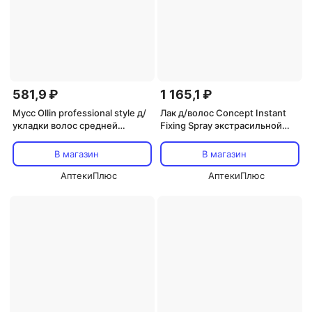
581,9 ₽
1 165,1 ₽
Мусс Ollin professional style д/
Лак д/волос Concept Instant
укладки волос средней
Fixing Spray экстрасильной
фиксации 250 мл
фиксации 400 мл
В магазин
В магазин
АптекиПлюс
АптекиПлюс