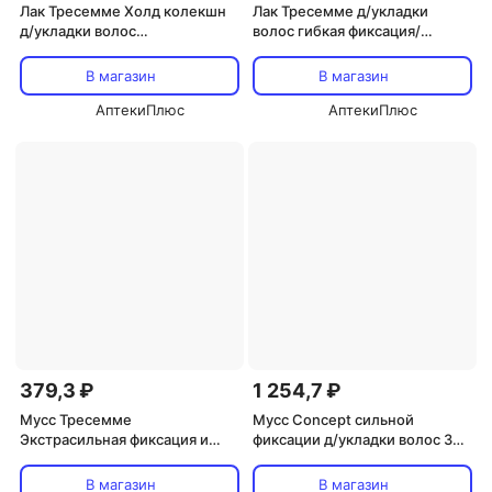
Лак Тресемме Холд колекшн
Лак Тресемме д/укладки
д/укладки волос
волос гибкая фиксация/
экстрасильная фиксация 250
защита 250 мл
мл
В магазин
В магазин
АптекиПлюс
АптекиПлюс
379,3 ₽
1 254,7 ₽
Мусс Тресемме
Мусс Concept сильной
Экстрасильная фиксация и
фиксации д/укладки волос 300
объем д/укладки волос 200
мл
мл, (90017603)
В магазин
В магазин