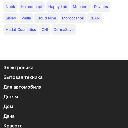
Nook
Hairconcept
Happy Lab
Mocheqi
Davines
Sisley
Wella
Cloud Nine
Moroccanoil
CLAN
Hadat Cosmetics
CHI
DermaSave
Электроника
Бытовая техника
Для автомобиля
Детям
Дом
Дача
Красота