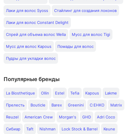
Лаки для волос Syoss
Стайлинг для создания локонов
Лаки для волос Constant Delight
Спрей для объема волос Wella
Мусс для волос Tigi
Мусс для волос Kapous
Помады для волос
Пудры для укладки волос
Популярные бренды
La Biosthetique
Ollin
Estel
Tefia
Kapous
Lakme
Прелесть
Bouticle
Barex
Greenini
C:EHKO
Matrix
Reuzel
American Crew
Morgan's
GHD
Adri Coco
Сибиар
Taft
Nishman
Lock Stock & Barrel
Keune