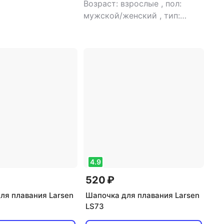
Возраст: взрослые
,
пол:
мужской/женский
,
тип:
шапочка для плавания
4.9
520 ₽
ля плавания Larsen
Шапочка для плавания Larsen
LS73