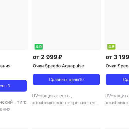
4.9
4.5
от 2 999 ₽
от 3 199
вания
Очки Speedo Aquapulse
Очки Spee
Сравнить цены
10
Ср
цены
3
UV-защита: есть
,
UV-защита
енский
,
тип:
антибликовое покрытие: есть
антиблико
вания
,
возраст: взрослые
,
,
возраст:
покрытие антифог: есть
,
пол:
покрытие 
мужской/женский
,
тип: очки
мужской/