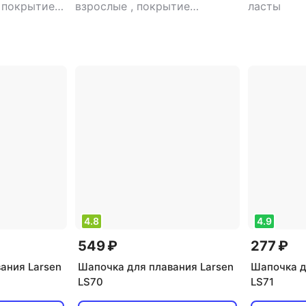
,
покрытие
взрослые
,
покрытие
ласты
л: мужской/
антифог: есть
,
пол: мужской/
ки
женский
,
тип: очки
4.8
4.9
549 ₽
277 ₽
ания Larsen
Шапочка для плавания Larsen
Шапочка д
LS70
LS71