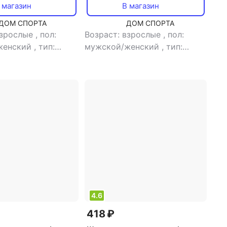
 магазин
В магазин
ДОМ СПОРТА
ДОМ СПОРТА
взрослые
,
пол:
Возраст: взрослые
,
пол:
женский
,
тип:
мужской/женский
,
тип:
ля плавания
шапочка для плавания
4.6
418 ₽