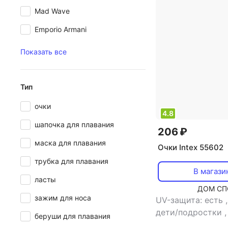
Mad Wave
Emporio Armani
Показать все
Тип
очки
4.8
шапочка для плавания
206 ₽
маска для плавания
Очки Intex 55602
трубка для плавания
В магази
ласты
ДОМ СП
зажим для носа
UV-защита: есть
дети/подростки
беруши для плавания
мужской/женски