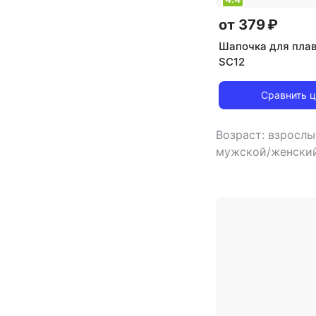
от 379 ₽
Шапочка для плав
SC12
Сравнить 
Возраст: взросл
мужской/женски
шапочка для пла