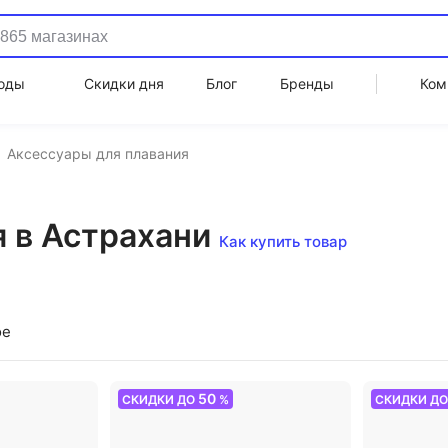
оды
Скидки дня
Блог
Бренды
Ком
Аксессуары для плавания
 в Астрахани
Как купить товар
ое
50
СКИДКИ ДО
%
СКИДКИ Д