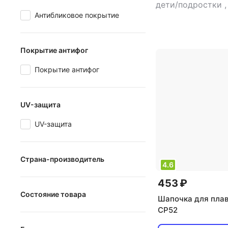
дети/подростки
Антибликовое покрытие
антифог: есть
,
по
женский
,
тип: оч
Покрытие антифог
Покрытие антифог
UV-защита
UV-защита
Страна-производитель
4.6
Вьетнам
453 ₽
Состояние товара
Гонконг
Шапочка для плав
CP52
новый
Индия