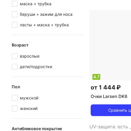
маска + трубка
беруши + зажим для носа
ласты + маска + трубка
Возраст
взрослые
дети/подростки
4.7
от 1 444 ₽
Пол
Очки Larsen DK6
мужской
женский
Сравнить 
UV-защита: есть
Антибликовое покрытие