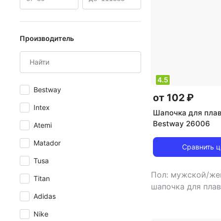
Производитель
4.5
Bestway
от 102 ₽
Intex
Шапочка для пла
Bestway 26006
Atemi
Matador
Сравнить 
Tusa
Пол: мужской/ж
Titan
шапочка для пла
Adidas
Nike