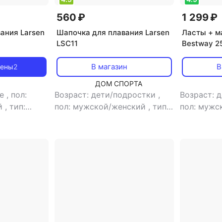
560 ₽
1 299 ₽
ания Larsen
Шапочка для плавания Larsen
Ласты + м
LSC11
Bestway 2
В магазин
В
цены
2
ДОМ СПОРТА
ые
,
пол:
Возраст: дети/подростки
,
Возраст: 
й
,
тип:
пол: мужской/женский
,
тип:
пол: мужс
вания
шапочка для плавания
ласты + м