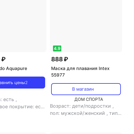
4.9
 ₽
888 ₽
do Aquapure
Маска для плавания Intex
55977
авнить цены
2
В магазин
: есть
,
ДОМ СПОРТА
Возраст: дети/подростки
,
вое покрытие: есть
пол: мужской/женский
,
тип:
 взрослые
,
маска для плавания
антифог: есть
,
пол:
женский
,
тип: очки