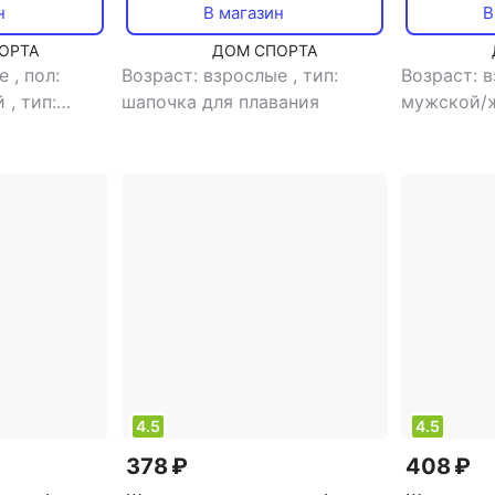
н
В магазин
В
ОРТА
ДОМ СПОРТА
ые
,
пол:
Возраст: взрослые
,
тип:
Возраст: 
й
,
тип:
шапочка для плавания
мужской/
вания
шапочка д
4.5
4.5
378 ₽
408 ₽