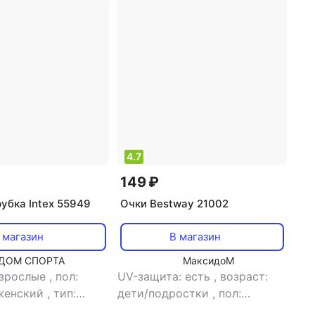
4.7
149 ₽
убка Intex 55949
Очки Bestway 21002
 магазин
В магазин
ДОМ СПОРТА
МаксидоМ
взрослые
,
пол:
UV-защита: есть
,
возраст:
женский
,
тип:
дети/подростки
,
пол:
рубка
мужской/женский
,
тип: очки