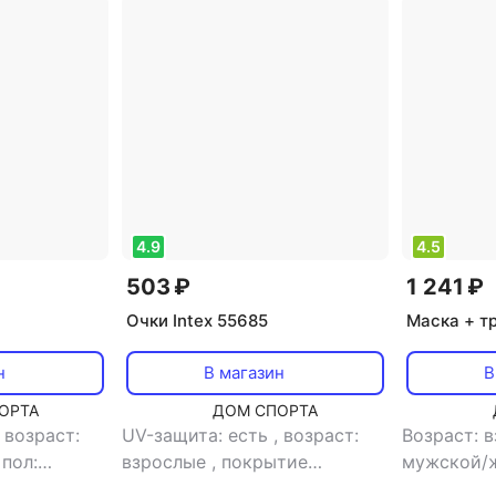
4.9
4.5
503 ₽
1 241 ₽
Очки Intex 55685
Маска + тр
н
В магазин
В
ОРТА
ДОМ СПОРТА
,
возраст:
UV-защита: есть
,
возраст:
Возраст: 
,
пол:
взрослые
,
покрытие
мужской/
й
,
тип: очки
антифог: есть
,
пол: мужской/
маска + т