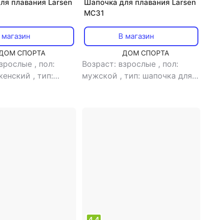
ля плавания Larsen
Шапочка для плавания Larsen
MC31
 магазин
В магазин
ДОМ СПОРТА
ДОМ СПОРТА
взрослые
,
пол:
Возраст: взрослые
,
пол:
женский
,
тип:
мужской
,
тип: шапочка для
ля плавания
плавания
4.4