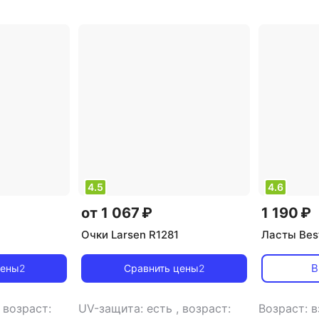
женский
,
тип: очки
4.5
4.6
от 1 067 ₽
1 190 ₽
Очки Larsen R1281
Ласты Bes
В
цены
2
Сравнить цены
2
,
возраст:
UV-защита: есть
,
возраст:
Возраст: 