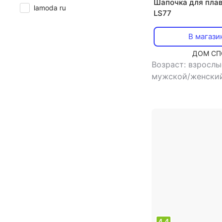
Шапочка для плав
lamoda ru
LS77
В магази
ДОМ СП
Возраст: взросл
мужской/женски
шапочка для пла
4.4