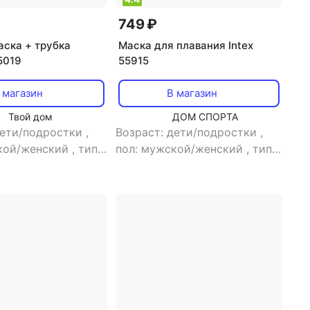
749 ₽
аска + трубка
Маска для плавания Intex
5019
55915
 магазин
В магазин
Твой дом
ДОМ СПОРТА
дети/подростки
,
Возраст: дети/подростки
,
кой/женский
,
тип:
пол: мужской/женский
,
тип:
аска + трубка
маска для плавания