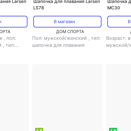
ания Larsen
Шапочка для плавания Larsen
Шапочка д
LS78
MC30
н
В магазин
В
ОРТА
ДОМ СПОРТА
ые
,
пол:
Пол: мужской/женский
,
тип:
Возраст: 
й
,
тип:
шапочка для плавания
мужской/
вания
шапочка д
4.5
4.9