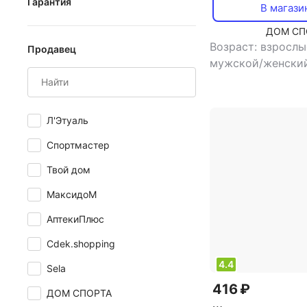
Гарантия
Испания
В магази
1 месяц
ДОМ СП
Италия
Возраст: взросл
Продавец
2 месяца
Китай
мужской/женски
6 месяцев
шапочка для пла
Малайзия
1 год
Россия
Л'Этуаль
2 года
Тайвань
Спортмастер
Таиланд
Твой дом
МаксидоМ
АптекиПлюс
Cdek.shopping
4.4
Sela
416 ₽
ДОМ СПОРТА