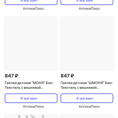
В магазин
В магазин
АптекиПлюс
АптекиПлюс
847 ₽
847 ₽
Грелка детская "МОНЯ" Био-
Грелка детская "ШМОНЯ" Био-
Текстиль с вишневой
Текстиль с вишневой
косточкой
косточкой
В магазин
В магазин
АптекиПлюс
АптекиПлюс