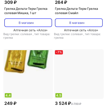
309 ₽
264 ₽
Грелка Дельта-Терм Грелка
Грелка Дельта-Терм Грелка
солевая Мишка, 1 шт
солевая Смайл
В магазин
В магазин
Аптечная сеть «Алоэ»
Аптечная сеть «Алоэ»
Вид грелки: солевая
,
тип товара:
Вид грелки: солевая
,
тип товара:
грелка
грелка
-
7
%
4.4
4.5
249 ₽
3 524 ₽
3 790 ₽