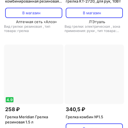
комбинированная резиновая
грелка КТ-2720, для рук, 10Вт
Б-3 3л
В магазин
В магазин
Аптечная сеть «Алоэ»
Л'Этуаль
Вид грелки: резиновая
,
тип
Вид грелки: электрическая
,
зона
товара: грелка
применения: руки
,
тип товара:
грелка
4.9
258 ₽
340,5 ₽
Грелка Meridian Грелка
Грелка комбин №1.5
резиновая 1.5 л