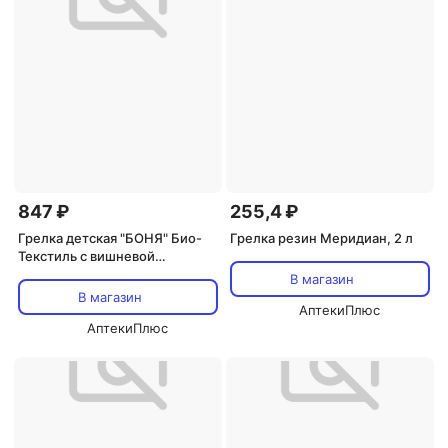
847 ₽
255,4 ₽
Грелка детская "БОНЯ" Био-
Грелка резин Меридиан, 2 л
Текстиль с вишневой
косточкой
В магазин
В магазин
АптекиПлюс
АптекиПлюс