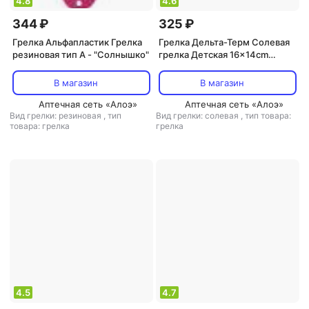
4.8
4.6
344 ₽
325 ₽
Грелка Альфапластик Грелка
Грелка Дельта-Терм Солевая
резиновая тип А - "Солнышко"
грелка Детская 16x14cm
Green 3349
В магазин
В магазин
Аптечная сеть «Алоэ»
Аптечная сеть «Алоэ»
Вид грелки: резиновая
,
тип
Вид грелки: солевая
,
тип товара:
товара: грелка
грелка
4.5
4.7