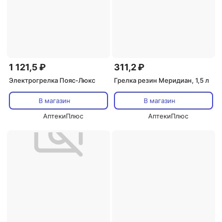
1 121,5 ₽
311,2 ₽
Электрогрелка Пояс-Люкс
Грелка резин Меридиан, 1,5 л
В магазин
В магазин
АптекиПлюс
АптекиПлюс