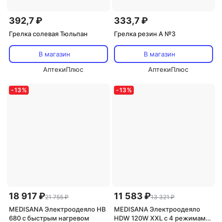
392,7 ₽
333,7 ₽
Грелка солевая Тюльпан
Грелка резин А №3
В магазин
В магазин
АптекиПлюс
АптекиПлюс
-
13
%
-
13
%
18 917 ₽
11 583 ₽
21 755 ₽
13 321 ₽
MEDISANA Электроодеяло HB
MEDISANA Электроодеяло
680 с быстрым нагревом
HDW 120W XXL с 4 режимами