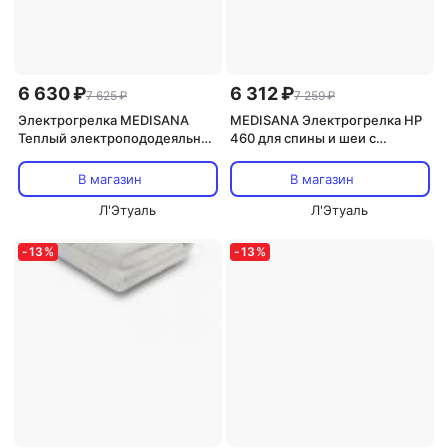
6 630 ₽
6 312 ₽
7 625 ₽
7 259 ₽
Электрогрелка MEDISANA
MEDISANA Электрогрелка HP
Теплый электропододеяльник
460 для спины и шеи с
универсальный для сна HU666
быстрым нагревом
В магазин
В магазин
Л'Этуаль
Л'Этуаль
-
13
%
-
13
%