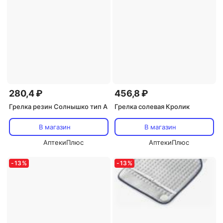
280,4 ₽
456,8 ₽
Грелка резин Солнышко тип А
Грелка солевая Кролик
В магазин
В магазин
АптекиПлюс
АптекиПлюс
-
13
%
-
13
%