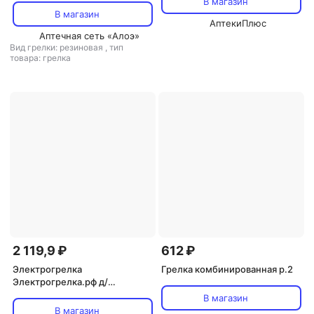
В магазин
В магазин
АптекиПлюс
Аптечная сеть «Алоэ»
Вид грелки: резиновая
,
тип
товара: грелка
2 119,9 ₽
612 ₽
Электрогрелка
Грелка комбинированная р.2
Электрогрелка.рф д/
локального обогрева тела
В магазин
простынь молочный
В магазин