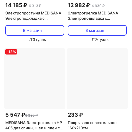
14 185 ₽
12 982 ₽
16 313 ₽
14 930 ₽
Электропростыня MEDISANA
Электрогрелка MEDISANA
Электроподкладка с
Электроподкладка с
подогревом HU 672 из
подогревом HU 676 XXL с
мягкого флиса
раздельным нагревом
В магазин
В магазин
Л'Этуаль
Л'Этуаль
-
13
%
5 547 ₽
233 ₽
6 380 ₽
MEDISANA Электрогрелка HP
Покрывало спасательное
405 для спины, шеи и плеч с
160х210см