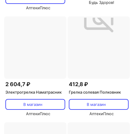
Будь Здоров!
АптекиПлюс
2 604,7 ₽
412,8 ₽
Электрогрелка Наматрасник
Грелка солевая Полковник
В магазин
В магазин
АптекиПлюс
АптекиПлюс