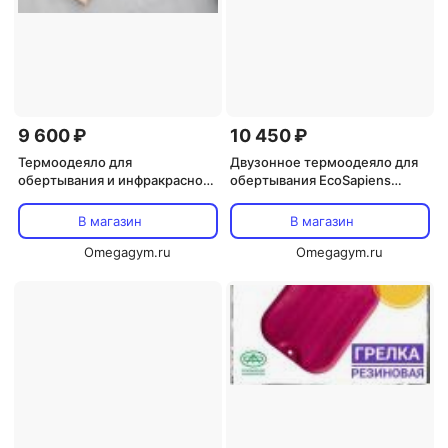
9 600 ₽
10 450 ₽
Термоодеяло для
Двузонное термоодеяло для
обертывания и инфракрасной
обертывания EcoSapiens
сауны EcoSapiens Infrasauna
Infralight 220х180 см
220х180 см бежевое
В магазин
В магазин
Omegagym.ru
Omegagym.ru