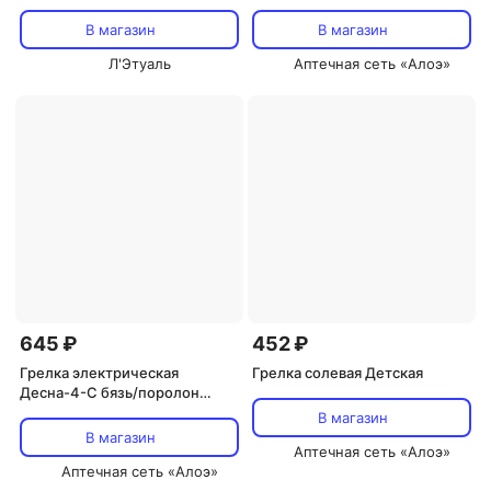
турбонагревом
В магазин
В магазин
Л'Этуаль
Аптечная сеть «Алоэ»
645 ₽
452 ₽
Грелка электрическая
Грелка солевая Детская
Десна-4-С бязь/поролон
34х42
В магазин
В магазин
Аптечная сеть «Алоэ»
Аптечная сеть «Алоэ»