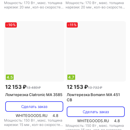
Мощность: 170 Вт
,
макс. толщина
Мощность: 170 Вт
,
макс. толщина
нарезки: 20 мм
,
кол-во скоростей:
нарезки: 20 мм
,
кол-во скоростей:
1
,
складной корпус: есть
,
1
,
складной корпус: есть
,
материал корпуса: металл
,
вес: 8
материал корпуса: металл
,
вес:
кг
8.7 кг
-
10
%
-
11
%
4.5
4.7
12 153 ₽
12 153 ₽
13 489 ₽
13 732 ₽
Ломтерезка Clatronic MA 3585
Ломтерезка Bomann MA 451
CB
Сделать заказ
Сделать заказ
WHITEGOODS.RU
4.8
Мощность: 150 Вт
,
макс. толщина
WHITEGOODS.RU
4.8
нарезки: 15 мм
,
кол-во скоростей:
Мощность: 150 Вт
,
макс. толщина
1
,
поддон для нарезанных
нарезки: 15 мм
,
кол-во скоростей: