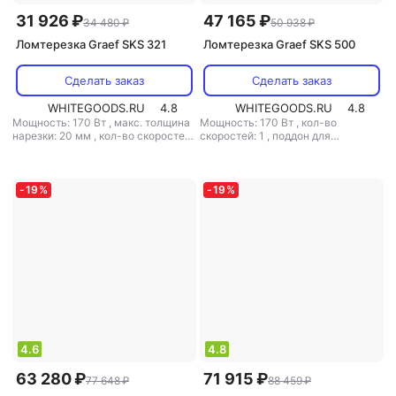
31 926 ₽
47 165 ₽
34 480 ₽
50 938 ₽
Ломтерезка Graef SKS 321
Ломтерезка Graef SKS 500
Сделать заказ
Сделать заказ
WHITEGOODS.RU
4.8
WHITEGOODS.RU
4.8
Мощность: 170 Вт
,
макс. толщина
Мощность: 170 Вт
,
кол-во
нарезки: 20 мм
,
кол-во скоростей:
скоростей: 1
,
поддон для
1
,
материал корпуса: металл
,
нарезанных продуктов: есть
,
прорезиненные ножки: есть
,
вес:
материал корпуса: металл
,
3.1 кг
прорезиненные ножки: есть
,
вес:
4.8 кг
-
19
%
-
19
%
4.6
4.8
63 280 ₽
71 915 ₽
77 648 ₽
88 459 ₽