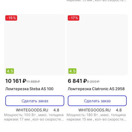
продуктов: нет
,
складной корпус:
1
,
поддон для нарезанных
есть
,
материал корпуса: металл
,
продуктов: нет
,
складной корпус:
прорезиненные ножки: есть
,
вес:
есть
,
материал корпуса: металл
,
4.2 кг
прорезиненные ножки: есть
,
вес:
-
15
%
-
17
%
4.2 кг
4.5
4.5
10 161 ₽
6 841 ₽
11 888 ₽
8 209 ₽
Ломтерезка Steba AS 100
Ломтерезка Clatronic AS 2958
Сделать заказ
Сделать заказ
WHITEGOODS.RU
4.8
WHITEGOODS.RU
4.8
Мощность: 100 Вт
,
макс. толщина
Мощность: 180 Вт
,
макс. толщина
нарезки: 17 мм
,
кол-во скоростей:
нарезки: 15 мм
,
кол-во скоростей:
1
,
складной корпус: есть
,
3
,
поддон для нарезанных
материал корпуса: пластик
,
продуктов: есть
,
складной корпус: