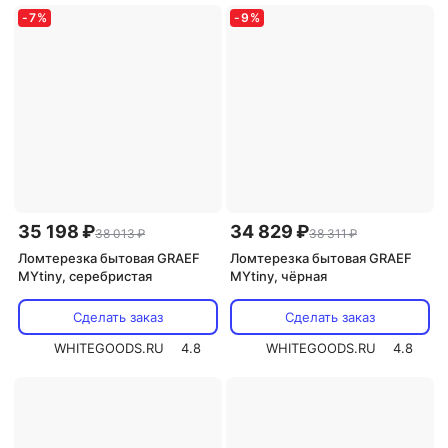
прорезиненные ножки: есть
,
вес:
есть
,
материал корпуса: пластик
,
1.5 кг
прорезиненные ножки: есть
,
вес:
-
7
%
-
9
%
2.04 кг
35 198 ₽
34 829 ₽
38 013 ₽
38 311 ₽
Ломтерезка бытовая GRAEF
Ломтерезка бытовая GRAEF
MYtiny, серебристая
MYtiny, чёрная
Сделать заказ
Сделать заказ
WHITEGOODS.RU
4.8
WHITEGOODS.RU
4.8