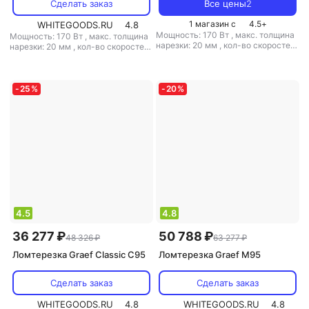
Сделать заказ
Все цены
2
1 магазин с
4.5
+
WHITEGOODS.RU
4.8
Мощность: 170 Вт
,
макс. толщина
Мощность: 170 Вт
,
макс. толщина
нарезки: 20 мм
,
кол-во скоростей:
нарезки: 20 мм
,
кол-во скоростей:
1
,
поддон для нарезанных
1
,
поддон для нарезанных
продуктов: есть
,
материал
продуктов: есть
,
материал
корпуса: металл
,
прорезиненные
корпуса: металл
,
прорезиненные
ножки: есть
,
вес: 2.3 кг
ножки: есть
,
вес: 3.1 кг
-
25
%
-
20
%
4.5
4.8
36 277 ₽
50 788 ₽
48 326 ₽
63 277 ₽
Ломтерезка Graef Classic C95
Ломтерезка Graef M95
Сделать заказ
Сделать заказ
WHITEGOODS.RU
4.8
WHITEGOODS.RU
4.8