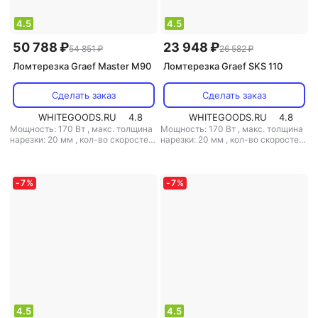
4.5
4.5
50 788 ₽
23 948 ₽
54 851 ₽
26 582 ₽
Ломтерезка Graef Master M90
Ломтерезка Graef SKS 110
Сделать заказ
Сделать заказ
WHITEGOODS.RU
4.8
WHITEGOODS.RU
4.8
Мощность: 170 Вт
,
макс. толщина
Мощность: 170 Вт
,
макс. толщина
нарезки: 20 мм
,
кол-во скоростей:
нарезки: 20 мм
,
кол-во скоростей:
1
,
поддон для нарезанных
1
,
поддон для нарезанных
продуктов: есть
,
материал
продуктов: есть
,
материал
корпуса: пластик
,
вес: 8.6 кг
корпуса: металл
,
прорезиненные
ножки: есть
,
вес: 3.1 кг
-
7
%
-
7
%
4.5
4.5