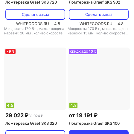
Ломтерезка Graef SKS 720
Ломтерезка Graef SKS 902
Сделать заказ
Сделать заказ
WHITEGOODS.RU
4.8
WHITEGOODS.RU
4.8
Мощность: 170 Вт
,
макс. толщина
Мощность: 170 Вт
,
макс. толщина
нарезки: 20 мм
,
кол-во скоростей:
нарезки: 15 мм
,
кол-во скоростей:
1
,
поддон для нарезанных
1
,
поддон для нарезанных
продуктов: есть
,
складной корпус:
продуктов: есть
,
материал
нет
,
материал корпуса: металл
,
корпуса: металл
,
вес: 9.6 кг
вес: 7.5 кг
-
9
%
10
СКИДКИ ДО
%
4.5
4.8
29 022 ₽
от 19 191 ₽
31 924 ₽
Ломтерезка Graef SKS 320
Ломтерезка Graef SKS 100