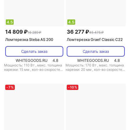
4.5
4.5
14 809 ₽
36 277 ₽
16 289 ₽
45 475 ₽
Ломтерезка Steba AS 200
Ломтерезка Graef Classic C22
Сделать заказ
Сделать заказ
WHITEGOODS.RU
4.8
WHITEGOODS.RU
4.8
Мощность: 110 Вт
,
макс. толщина
Мощность: 170 Вт
,
макс. толщина
нарезки: 15 мм
,
кол-во скоростей:
нарезки: 20 мм
,
кол-во скоростей:
1
,
складной корпус: есть
,
1
,
материал корпуса: металл
,
материал корпуса: металл
,
прорезиненные ножки: есть
,
вес:
прорезиненные ножки: есть
,
вес:
7.9 кг
2.1 кг
-
7
%
-
10
%