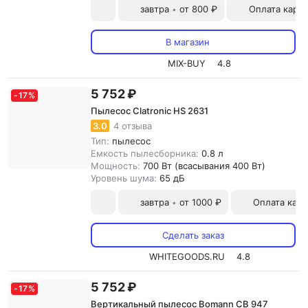
завтра
от 800 ₽
Оплата карт
•
В магазин
MIX-BUY
4.8
5 752 ₽
-
17
%
Пылесос Clatronic HS 2631
3.0
4 отзыва
Тип:
пылесос
Емкость пылесборника:
0.8 л
Мощность:
700 Вт (всасывания 400 Вт)
Уровень шума:
65 дБ
завтра
от 1000 ₽
Оплата карт
•
Сделать заказ
WHITEGOODS.RU
4.8
5 752 ₽
-
17
%
Вертикальный пылесос Bomann CB 947