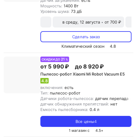
датчик загрязнения:
есть
Мощность:
1400 Вт
Уровень шума:
73 дБ
в среду, 12 августа
от 700 ₽
•
Сделать заказ
Климатический сезон
4.8
21
СКИДКИ ДО
%
от 5 990 ₽
до 8 920 ₽
Пылесос-робот Xiaomi Mi Robot Vacuum E5
4.8
включения:
есть
Тип:
пылесос-робот
Датчики робота-пылесоса:
датчик перепада выс
датчик обнаружения препятствий:
нет
Емкость пылесборника:
0.4 л
Все цены
4
1 магазин с
4.5
+