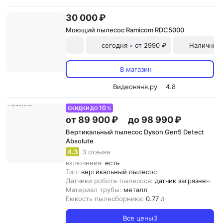
30 000 ₽
Моющий пылесос Ramicom RDC5000
сегодня
от 2990 ₽
Наличными
•
В магазин
Видеоняня.ру
4.8
10
СКИДКИ ДО
%
от 89 900 ₽
до 98 990 ₽
Вертикальный пылесос Dyson Gen5 Detect
Absolute
4.3
3 отзыва
включения:
есть
Тип:
вертикальный пылесос
Датчики робота-пылесоса:
датчик загрязнения,
Материал трубы:
металл
Емкость пылесборника:
0.77 л
Все цены
3