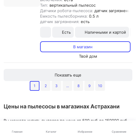
Тип:
вертикальный пылесос
Датчики робота-пылесоса:
датчик загрязнения,
Емкость пылесборника:
0.5 л
датчик загрязнения:
есть
Есть
Наличными и картой
В магазин
Твой дом
Показать еще
1
2
3
...
8
9
10
Цены на пылесосы в магазинах Астрахани
Вы можете купить пылесос по цене от 599 руб до 159990 руб
среди 636 предложений в 17 проверенных интернет-магазинах
Каталог
Главная
Избранное
Сравнение
Астрахани.