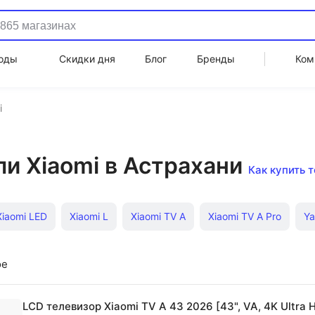
оды
Скидки дня
Блог
Бренды
Ком
i
и Xiaomi в Астрахани
Как купить 
Xiaomi LED
Xiaomi L
Xiaomi TV A
Xiaomi TV A Pro
Y
 дюймов Smart TV
Xiaomi с Wi-Fi
Supra LED
QLED
ое
LCD телевизор Xiaomi TV A 43 2026 [43", VA, 4K Ultra 