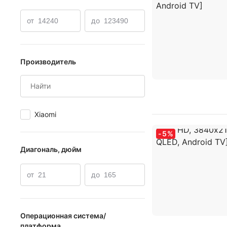
от
до
Производитель
Xiaomi
-
5
%
Диагональ, дюйм
от
до
Операционная система/
платформа