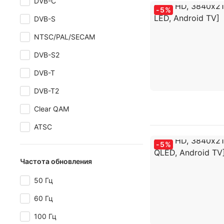
DVB-C
-
5
%
DVB-S
NTSC/PAL/SECAM
DVB-S2
DVB-T
DVB-T2
Clear QAM
ATSC
-
5
%
Частота обновления
50 Гц
60 Гц
100 Гц