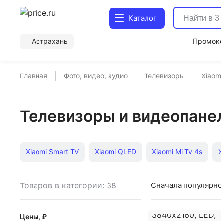
Каталог
Астрахань
Промок
Главная
Фото, видео, аудио
Телевизоры
Xiaom
Телевизоры и видеопанел
Xiaomi Smart TV
Xiaomi QLED
Xiaomi Mi Tv 4s
Xiaomi смарт тв Wifi
Xiaomi 4K UHD 55"
Xiaomi 55
Товаров в категории: 38
Сначала популярн
42 дюйма
50 дюймов
Цены, ₽