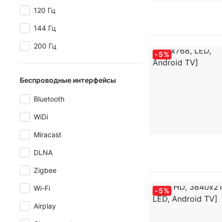
120 Гц
144 Гц
200 Гц
-
5
%
Беспроводные интерфейсы
Bluetooth
WiDi
Miracast
DLNA
Zigbee
Wi-Fi
-
5
%
Airplay