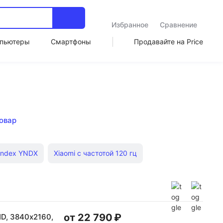
Избранное
Сравнение
пьютеры
Смартфоны
Продавайте на Price
товар
andex YNDX
Xiaomi с частотой 120 гц
Full HD 24 дюйма
3D
Маленькие LG
от 22 790 ₽
HD, 3840х2160,