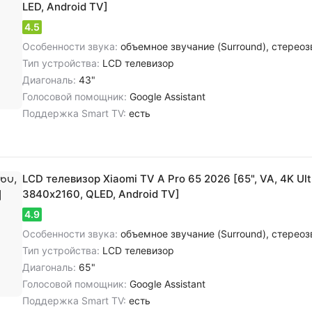
LED, Android TV]
4.5
Особенности звука:
объемное звучание (Surround), cтереозвук NICAM, цифровое шумоподавление, dolby Audio, dolby Di
Тип устройства:
LCD телевизор
Диагональ:
43"
Голосовой помощник:
Google Assistant
Поддержка Smart TV:
есть
LCD телевизор Xiaomi TV A Pro 65 2026 [65", VA, 4K Ult
3840х2160, QLED, Android TV]
4.9
Особенности звука:
объемное звучание (Surround), cтереозвук NICAM, цифровое шумоподавление, dolby Atmos, dolby Audio, dolb
Тип устройства:
LCD телевизор
Диагональ:
65"
Голосовой помощник:
Google Assistant
Поддержка Smart TV:
есть