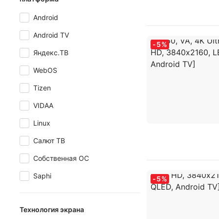
Android
Android TV
-
5
%
Яндекс.ТВ
WebOS
Tizen
VIDAA
Linux
Салют ТВ
Собственная ОС
Saphi
-
5
%
Технология экрана