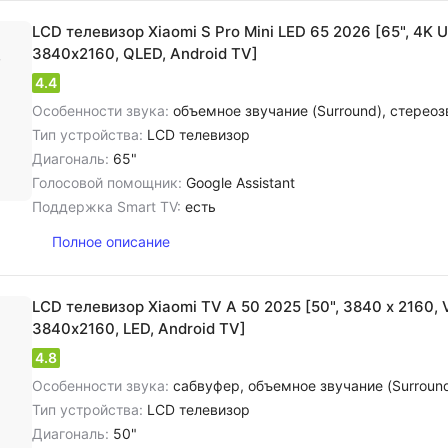
LCD телевизор Xiaomi S Pro Mini LED 65 2026 [65", 4K U
3840х2160, QLED, Android TV]
4.4
Особенности звука:
объемное звучание (Surround), cтереозвук NICAM, dolby 
Тип устройства:
LCD телевизор
Диагональ:
65"
Голосовой помощник:
Google Assistant
Поддержка Smart TV:
есть
Полное описание
LCD телевизор Xiaomi TV A 50 2025 [50", 3840 x 2160, V
3840х2160, LED, Android TV]
4.8
Особенности звука:
сабвуфер, объемное звучание (Surround), cтереозвук NICAM, цифровое шумоподавление, dolby Audio, dolby
Тип устройства:
LCD телевизор
Диагональ:
50"