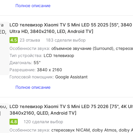
Полное описание
LCD телевизор Xiaomi TV S Mini LED 55 2025 [55", 3840 
Ultra HD, 3840х2160, LED, Android TV]
4.5
23 отзыва
183 сделали выбор
Особенности звука:
объемное звучание (Surround), cтереозвук NICAM, цифровое шумоподавление, dolby Atmos, dolby Audio, dolb
Тип устройства:
LCD телевизор
Диагональ:
55"
Разрешение:
3840 x 2160
Голосовой помощник:
Google Assistant
Полное описание
LCD телевизор Xiaomi TV S Mini LED 75 2026 [75", 4K Ul
3840х2160, QLED, Android TV]
4.8
120 сделали выбор
Особенности звука:
cтереозвук NICAM, dolby Atmos, dolby 