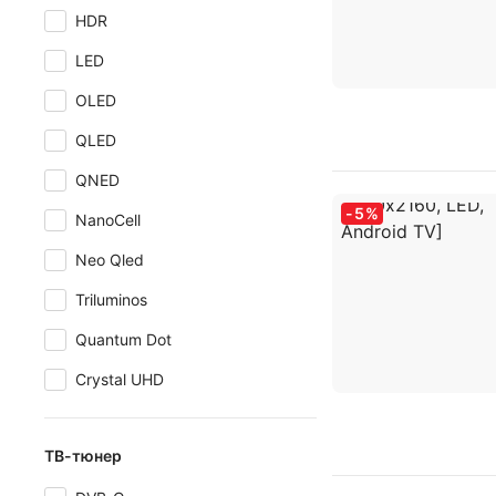
HDR
LED
OLED
QLED
QNED
-
5
%
NanoCell
Neo Qled
Triluminos
Quantum Dot
Crystal UHD
ТВ-тюнер