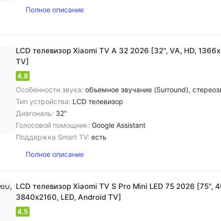
Полное описание
LCD телевизор Xiaomi TV A 32 2026 [32", VA, HD, 1366х
TV]
4.8
Особенности звука:
объемное звучание (Surround), cтереозвук NICAM, цифровое шумоподавление, dolby Audio, dolby Di
Тип устройства:
LCD телевизор
Диагональ:
32"
Голосовой помощник:
Google Assistant
Поддержка Smart TV:
есть
Полное описание
LCD телевизор Xiaomi TV S Pro Mini LED 75 2026 [75", 4
3840х2160, LED, Android TV]
4.5