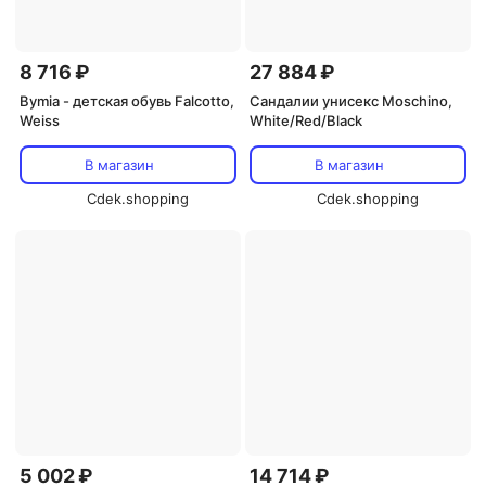
8 716 ₽
27 884 ₽
Bymia - детская обувь Falcotto,
Сандалии унисекс Moschino,
Weiss
White/Red/Black
В магазин
В магазин
Cdek.shopping
Cdek.shopping
5 002 ₽
14 714 ₽