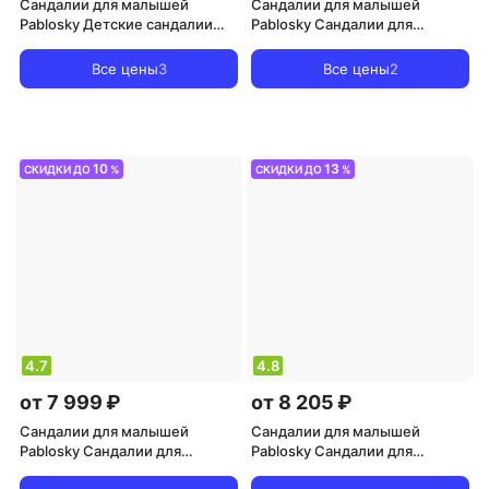
Сандалии для малышей
Сандалии для малышей
Pablosky Детские сандалии
Pablosky Сандалии для
barefoot с застежкой-
маленькой девочки barefoot с
липучкой, темно-синий
застежкой-липучкой, белый /
Все цены
3
Все цены
2
8445543753082
розовый
10
13
СКИДКИ ДО
%
СКИДКИ ДО
%
4.7
4.8
от 7 999 ₽
от 8 205 ₽
Сандалии для малышей
Сандалии для малышей
Pablosky Сандалии для
Pablosky Сандалии для
маленькой девочки barefoot с
мальчика-ребенка босиком с