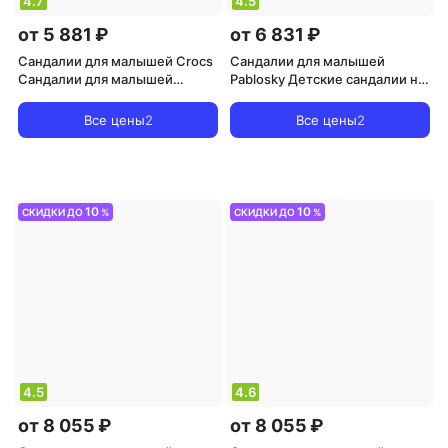
4.7
4.5
от 5 881 ₽
от 6 831 ₽
Сандалии для малышей Crocs
Сандалии для малышей
Сандалии для малышей
Pablosky Детские сандалии на
Crocband Cruiser Sandal T,
липучке, темно-синий
небесно-голубой
Все цены
2
Все цены
2
10
10
СКИДКИ ДО
%
СКИДКИ ДО
%
4.5
4.6
от 8 055 ₽
от 8 055 ₽