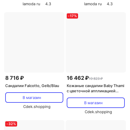
lamoda ru
4.3
lamoda ru
4.3
-
17
%
8 716 ₽
16 462 ₽
19 823 ₽
Сандалии Falcotto, Gelb/Blau
Кожаные сандалии Baby Thami
с цветочной аппликацией
Donsje, розовый
В магазин
В магазин
Cdek.shopping
Cdek.shopping
-
32
%