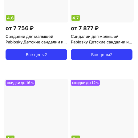
4.6
4.7
от 7 756 ₽
от 7 877 ₽
Сандалии для малышей
Сандалии для малышей
Pablosky Детские сандалии из
Pablosky Детские сандалии из
кожи на липучке, оранжевый
кожи на липучке, желтый
Все цены
2
Все цены
2
16
12
СКИДКИ ДО
%
СКИДКИ ДО
%