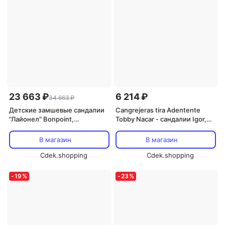
23 663 ₽
6 214 ₽
34 663 ₽
Детские замшевые сандалии
Cangrejeras tira Adentente
"Лайонел" Bonpoint,
Tobby Nacar - сандалии Igor,
коричневый
Rosa
В магазин
В магазин
Cdek.shopping
Cdek.shopping
-
19
%
-
23
%