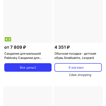
4.5
от 7 809 ₽
4 351 ₽
Сандалии для малышей
Обычная посадка - детская
Pablosky Сандалии для
обувь Smallsaints, Leopard
маленькой девочки barefoot с
застежкой-липучкой,
Все цены
2
В магазин
розовый
Cdek.shopping