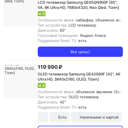
LCD телевизор Samsung QE65QN900F [65",
VA, 8K Ultra HD, 7680х4320, Neo Qled, Tizen]
4.5
Особенности звука:
сабвуфер, объемное звучани
Тип устройства:
LCD телевизор
Диагональ:
65"
Голосовой помощник:
Яндекс Алиса
Поддержка Smart TV:
есть
Все цены
2
119 990 ₽
OLED телевизор Samsung QE42S90F [42", 4K
Ultra HD, 3840х2160, OLED, Tizen]
4.5
Особенности звука:
объемное звучание (Surroun
Тип устройства:
OLED телевизор
Диагональ:
42"
Поддержка Smart TV:
есть
Есть
Наличными и картой