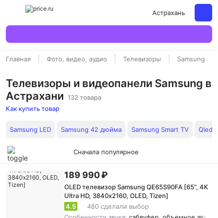
Астрахань
Главная
Фото, видео, аудио
Телевизоры
Samsung
Телевизоры и видеопанели Samsung в
Астрахани
132 товара
Как купить товар
Samsung LED
Samsung 42 дюйма
Samsung Smart TV
Qled 
Сначала популярное
189 990 ₽
OLED телевизор Samsung QE65S90FA [65", 4K
Ultra HD, 3840х2160, OLED, Tizen]
4.5
480 сделали выбор
Особенности звука:
сабвуфер, объемное звучани