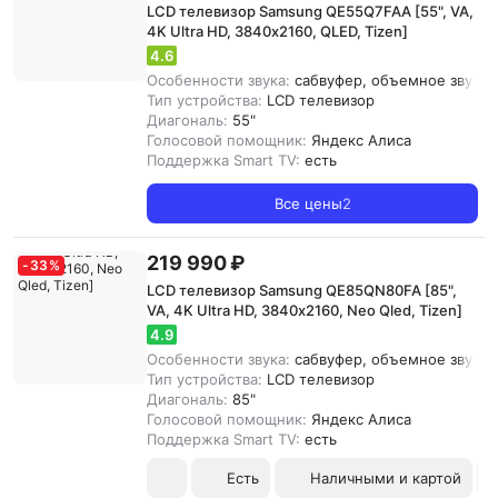
LCD телевизор Samsung QE55Q7FAA [55", VA,
4K Ultra HD, 3840х2160, QLED, Tizen]
4.6
Особенности звука:
сабвуфер, объемное звучани
Тип устройства:
LCD телевизор
Диагональ:
55"
Голосовой помощник:
Яндекс Алиса
Поддержка Smart TV:
есть
Все цены
2
219 990 ₽
-
33
%
LCD телевизор Samsung QE85QN80FA [85",
VA, 4K Ultra HD, 3840х2160, Neo Qled, Tizen]
4.9
Особенности звука:
сабвуфер, объемное звучание
Тип устройства:
LCD телевизор
Диагональ:
85"
Голосовой помощник:
Яндекс Алиса
Поддержка Smart TV:
есть
Есть
Наличными и картой