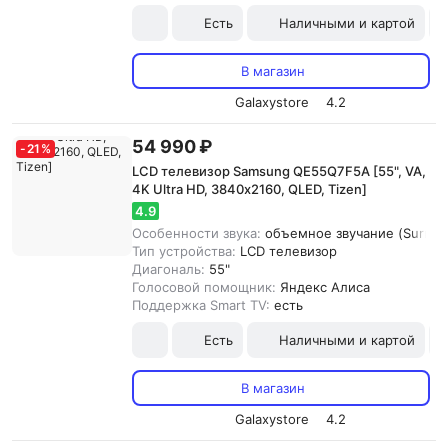
Есть
Наличными и картой
В магазин
Galaxystore
4.2
54 990 ₽
-
21
%
LCD телевизор Samsung QE55Q7F5A [55", VA,
4K Ultra HD, 3840х2160, QLED, Tizen]
4.9
Особенности звука:
объемное звучание (Surround
Тип устройства:
LCD телевизор
Диагональ:
55"
Голосовой помощник:
Яндекс Алиса
Поддержка Smart TV:
есть
Есть
Наличными и картой
В магазин
Galaxystore
4.2