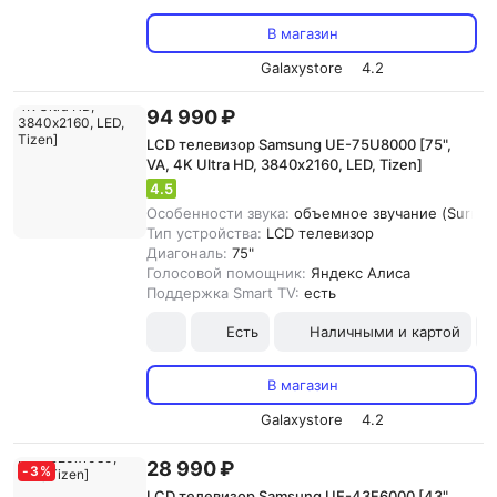
В магазин
Galaxystore
4.2
94 990 ₽
LCD телевизор Samsung UE-75U8000 [75",
VA, 4K Ultra HD, 3840х2160, LED, Tizen]
4.5
Особенности звука:
объемное звучание (Surroun
Тип устройства:
LCD телевизор
Диагональ:
75"
Голосовой помощник:
Яндекс Алиса
Поддержка Smart TV:
есть
Есть
Наличными и картой
В магазин
Galaxystore
4.2
28 990 ₽
-
3
%
LCD телевизор Samsung UE-43F6000 [43",