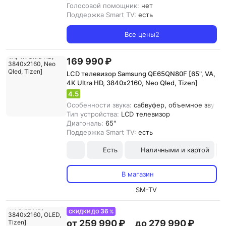
Голосовой помощник:
нет
Поддержка Smart TV:
есть
Все цены
2
169 990 ₽
LCD телевизор Samsung QE65QN80F [65", VA,
4K Ultra HD, 3840х2160, Neo Qled, Tizen]
4.5
Особенности звука:
сабвуфер, объемное звучание
Тип устройства:
LCD телевизор
Диагональ:
65"
Поддержка Smart TV:
есть
Есть
Наличными и картой
В магазин
SM-TV
36
СКИДКИ ДО
%
от 259 990 ₽
до 279 990 ₽