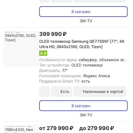
В магазин
SM-TV
399 990 ₽
OLED телевизор Samsung QE77S95F [77", 4K
Ultra HD, 3840х2160, OLED, Tizen]
4.8
Особенности звука:
сабвуфер, объемное звучани
Тип устройства:
OLED телевизор
Диагональ:
77"
Голосовой помощник:
Яндекс Алиса
Поддержка Smart TV:
есть
Есть
Наличными и картой
В магазин
SM-TV
от 279 990 ₽
до 279 990 ₽