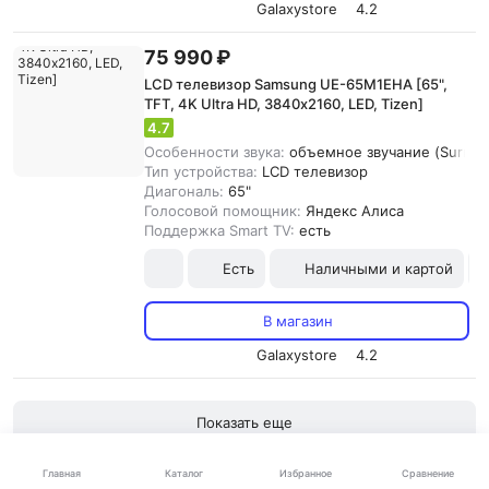
Galaxystore
4.2
75 990 ₽
LCD телевизор Samsung UE-65M1EHA [65",
TFT, 4K Ultra HD, 3840х2160, LED, Tizen]
4.7
Особенности звука:
объемное звучание (Surroun
Тип устройства:
LCD телевизор
Диагональ:
65"
Голосовой помощник:
Яндекс Алиса
Поддержка Smart TV:
есть
Есть
Наличными и картой
В магазин
Galaxystore
4.2
Показать еще
1
2
3
Каталог
Главная
Избранное
Сравнение