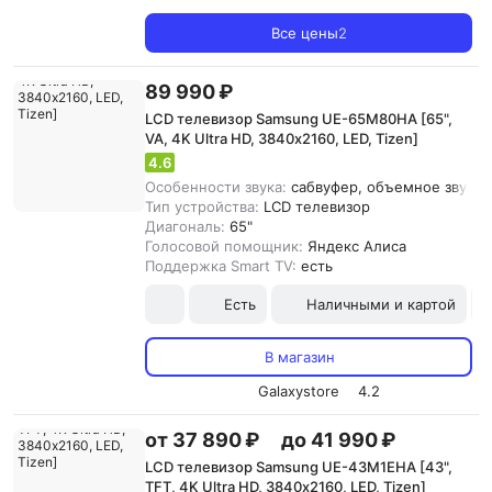
Все цены
2
89 990 ₽
LCD телевизор Samsung UE-65M80HA [65",
VA, 4K Ultra HD, 3840х2160, LED, Tizen]
4.6
Особенности звука:
сабвуфер, объемное звучани
Тип устройства:
LCD телевизор
Диагональ:
65"
Голосовой помощник:
Яндекс Алиса
Поддержка Smart TV:
есть
Есть
Наличными и картой
В магазин
Galaxystore
4.2
от 37 890 ₽
до 41 990 ₽
LCD телевизор Samsung UE-43M1EHA [43",
TFT, 4K Ultra HD, 3840х2160, LED, Tizen]