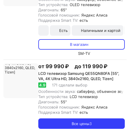
Тип устройства:
OLED телевизор
Диагональ:
65"
Голосовой помощник:
Яндекс Алиса
Поддержка Smart TV:
есть
Есть
Наличными и картой
В магазин
SM-TV
от 99 990 ₽
до 119 990 ₽
LCD телевизор Samsung QE55QN80FA [55",
VA, 4K Ultra HD, 3840х2160, QLED, Tizen]
4.9
171 сделали выбор
Особенности звука:
сабвуфер, объемное звучание
Тип устройства:
LCD телевизор
Диагональ:
55"
Голосовой помощник:
Яндекс Алиса
Поддержка Smart TV:
есть
Все цены
3