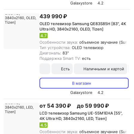
Galaxystore
4.2
439 990 ₽
OLED телевизор Samsung QE83S85H [83", 4K
Ultra HD, 3840х2160, OLED, Tizen]
4.7
Особенности звука:
объемное звучание (Surroun
Тип устройства:
OLED телевизор
Диагональ:
83"
Поддержка Smart TV:
есть
Есть
Наличными и картой
В магазин
Galaxystore
4.2
от 54 390 ₽
до 59 990 ₽
LCD телевизор Samsung UE-55M1EHA [55",
4K Ultra HD, 3840х2160, LED, Tizen]
4.5
Особенности звука:
объемное звучание (Surroun