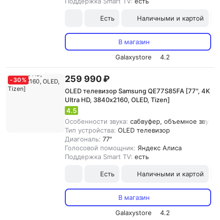
Поддержка Smart TV:
есть
Есть
Наличными и картой
В магазин
Galaxystore
4.2
259 990 ₽
-
30
%
OLED телевизор Samsung QE77S85FA [77", 4K
Ultra HD, 3840х2160, OLED, Tizen]
4.5
Особенности звука:
сабвуфер, объемное звучани
Тип устройства:
OLED телевизор
Диагональ:
77"
Голосовой помощник:
Яндекс Алиса
Поддержка Smart TV:
есть
Есть
Наличными и картой
В магазин
Galaxystore
4.2