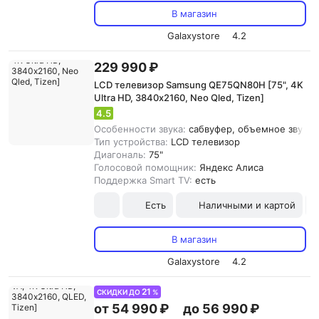
В магазин
Galaxystore
4.2
229 990 ₽
LCD телевизор Samsung QE75QN80H [75", 4K
Ultra HD, 3840х2160, Neo Qled, Tizen]
4.5
Особенности звука:
сабвуфер, объемное звучани
Тип устройства:
LCD телевизор
Диагональ:
75"
Голосовой помощник:
Яндекс Алиса
Поддержка Smart TV:
есть
Есть
Наличными и картой
В магазин
Galaxystore
4.2
21
СКИДКИ ДО
%
от 54 990 ₽
до 56 990 ₽