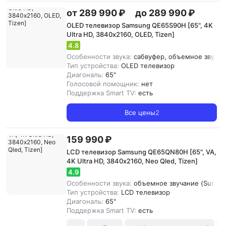
от 289 990 ₽
до 289 990 ₽
OLED телевизор Samsung QE65S90H [65", 4K
Ultra HD, 3840х2160, OLED, Tizen]
4.8
Особенности звука:
сабвуфер, объемное звучани
Тип устройства:
OLED телевизор
Диагональ:
65"
Голосовой помощник:
нет
Поддержка Smart TV:
есть
Все цены
2
159 990 ₽
LCD телевизор Samsung QE65QN80H [65", VA,
4K Ultra HD, 3840х2160, Neo Qled, Tizen]
4.9
Особенности звука:
объемное звучание (Surroun
Тип устройства:
LCD телевизор
Диагональ:
65"
Поддержка Smart TV:
есть