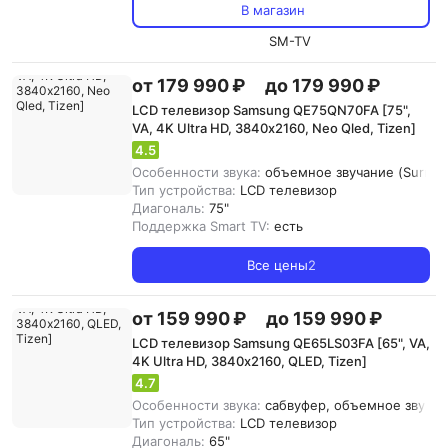
В магазин
SM-TV
от 179 990 ₽
до 179 990 ₽
LCD телевизор Samsung QE75QN70FA [75",
VA, 4K Ultra HD, 3840х2160, Neo Qled, Tizen]
4.5
Особенности звука:
объемное звучание (Surroun
Тип устройства:
LCD телевизор
Диагональ:
75"
Поддержка Smart TV:
есть
Все цены
2
от 159 990 ₽
до 159 990 ₽
LCD телевизор Samsung QE65LS03FA [65", VA,
4K Ultra HD, 3840х2160, QLED, Tizen]
4.7
Особенности звука:
сабвуфер, объемное звучани
Тип устройства:
LCD телевизор
Диагональ:
65"