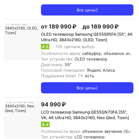
Все цены
2
от 189 990 ₽
до 189 990 ₽
OLED телевизор Samsung QE55S95FA [55", 4K
Ultra HD, 3840х2160, OLED, Tizen]
4.5
135 сделали выбор
Особенности звука:
сабвуфер, объемное звучани
Тип устройства:
OLED телевизор
Диагональ:
55"
Голосовой помощник:
Яндекс Алиса
Поддержка Smart TV:
есть
Все цены
2
94 990 ₽
LCD телевизор Samsung QE55QN70FA [55",
VA, 4K Ultra HD, 3840х2160, Neo Qled, Tizen]
4.4
Особенности звука:
объемное звучание (Surround
Тип устройства:
LCD телевизор