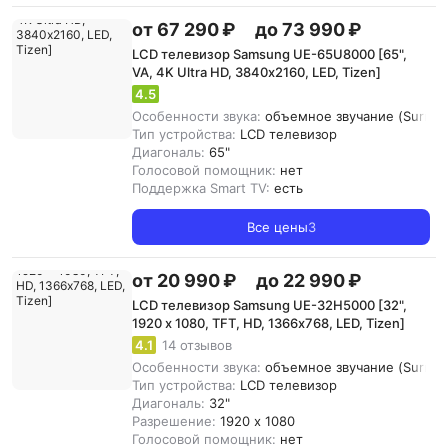
от 67 290 ₽
до 73 990 ₽
LCD телевизор Samsung UE-65U8000 [65",
VA, 4K Ultra HD, 3840х2160, LED, Tizen]
4.5
Особенности звука:
объемное звучание (Surroun
Тип устройства:
LCD телевизор
Диагональ:
65"
Голосовой помощник:
нет
Поддержка Smart TV:
есть
Все цены
3
от 20 990 ₽
до 22 990 ₽
LCD телевизор Samsung UE-32H5000 [32",
1920 x 1080, TFT, HD, 1366х768, LED, Tizen]
4.1
14 отзывов
Особенности звука:
объемное звучание (Surroun
Тип устройства:
LCD телевизор
Диагональ:
32"
Разрешение:
1920 x 1080
Голосовой помощник:
нет