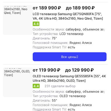
от 189 990 ₽
до 189 990 ₽
LCD телевизор Samsung QE75QN80FA [75",
VA, 4K Ultra HD, 3840х2160, Neo Qled, Tizen]
4.6
Особенности звука:
сабвуфер, объемное звучание
Тип устройства:
LCD телевизор
Диагональ:
75"
Голосовой помощник:
Яндекс Алиса
Поддержка Smart TV:
есть
Все цены
2
от 119 990 ₽
до 129 990 ₽
OLED телевизор Samsung QE55S85FA [55", 4K
Ultra HD, 3840х2160, OLED, Tizen]
4.4
231 сделали выбор
Особенности звука:
сабвуфер, объемное звучани
Тип устройства:
OLED телевизор
Диагональ:
55"
Голосовой помощник:
Яндекс Алиса
Поддержка Smart TV:
есть