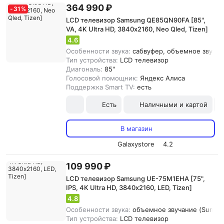
364 990 ₽
-
31
%
LCD телевизор Samsung QE85QN90FA [85",
VA, 4K Ultra HD, 3840х2160, Neo Qled, Tizen]
4.6
Особенности звука:
сабвуфер, объемное звучани
Тип устройства:
LCD телевизор
Диагональ:
85"
Голосовой помощник:
Яндекс Алиса
Поддержка Smart TV:
есть
Есть
Наличными и картой
В магазин
Galaxystore
4.2
109 990 ₽
LCD телевизор Samsung UE-75M1EHA [75",
IPS, 4K Ultra HD, 3840х2160, LED, Tizen]
4.8
Особенности звука:
объемное звучание (Surroun
Тип устройства:
LCD телевизор