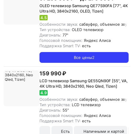
OLED телевизор Samsung QE77S90FA [77", 4K
Ultra HD, 3840х2160, OLED, Tizen]
4.5
Особенности звука:
сабвуфер, объемное звучани
Тип устройства:
OLED телевизор
Диагональ:
77"
Голосовой помощник:
Яндекс Алиса
Поддержка Smart TV:
есть
Все цены
2
159 990 ₽
LCD телевизор Samsung QE55QN90F [55", VA,
4K Ultra HD, 3840х2160, Neo Qled, Tizen]
4.9
Особенности звука:
сабвуфер, объемное звучани
Тип устройства:
LCD телевизор
Диагональ:
55"
Голосовой помощник:
Яндекс Алиса
Поддержка Smart TV:
есть
Есть
Наличными и картой