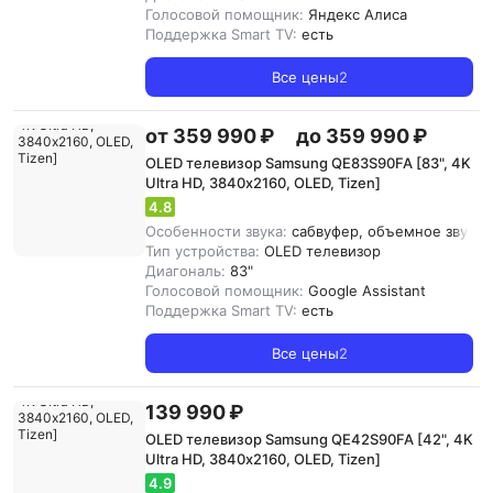
Голосовой помощник:
Яндекс Алиса
Поддержка Smart TV:
есть
Все цены
2
от 359 990 ₽
до 359 990 ₽
OLED телевизор Samsung QE83S90FA [83", 4K
Ultra HD, 3840х2160, OLED, Tizen]
4.8
Особенности звука:
сабвуфер, объемное звучани
Тип устройства:
OLED телевизор
Диагональ:
83"
Голосовой помощник:
Google Assistant
Поддержка Smart TV:
есть
Все цены
2
139 990 ₽
OLED телевизор Samsung QE42S90FA [42", 4K
Ultra HD, 3840х2160, OLED, Tizen]
4.9