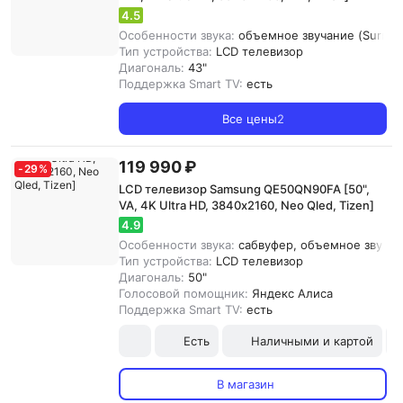
4.5
Особенности звука:
объемное звучание (Surroun
Тип устройства:
LCD телевизор
Диагональ:
43"
Поддержка Smart TV:
есть
Все цены
2
119 990 ₽
-
29
%
LCD телевизор Samsung QE50QN90FA [50",
VA, 4K Ultra HD, 3840х2160, Neo Qled, Tizen]
4.9
Особенности звука:
сабвуфер, объемное звучани
Тип устройства:
LCD телевизор
Диагональ:
50"
Голосовой помощник:
Яндекс Алиса
Поддержка Smart TV:
есть
Есть
Наличными и картой
В магазин