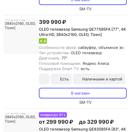
SM-TV
399 990 ₽
OLED телевизор Samsung QE77S95FA [77", 4K
Ultra HD, 3840х2160, OLED, Tizen]
4.6
Особенности звука:
сабвуфер, объемное звучание
Тип устройства:
OLED телевизор
Диагональ:
77"
Голосовой помощник:
Яндекс Алиса
Поддержка Smart TV:
есть
Есть
Наличными и картой
В магазин
SM-TV
31
СКИДКИ ДО
%
от 299 990 ₽
до 329 990 ₽
OLED телевизор Samsung QE83S85FA [83", 4K