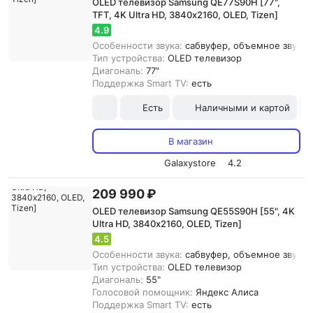
OLED телевизор Samsung QE77S90H [77",
TFT, 4K Ultra HD, 3840х2160, OLED, Tizen]
4.9
Особенности звука:
сабвуфер, объемное звучани
Тип устройства:
OLED телевизор
Диагональ:
77"
Поддержка Smart TV:
есть
Есть
Наличными и картой
В магазин
Galaxystore
4.2
209 990 ₽
OLED телевизор Samsung QE55S90H [55", 4K
Ultra HD, 3840х2160, OLED, Tizen]
4.5
Особенности звука:
сабвуфер, объемное звучани
Тип устройства:
OLED телевизор
Диагональ:
55"
Голосовой помощник:
Яндекс Алиса
Поддержка Smart TV:
есть