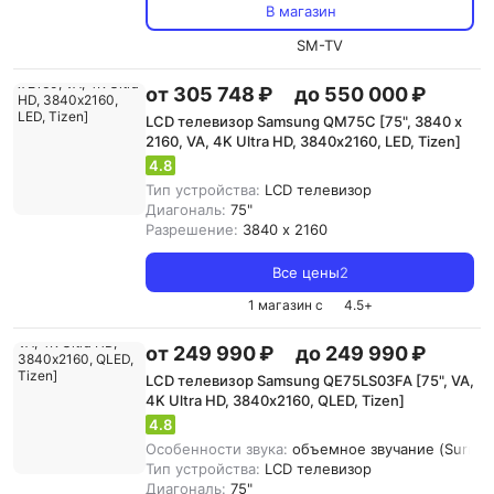
В магазин
SM-TV
от 305 748 ₽
до 550 000 ₽
LCD телевизор Samsung QM75C [75", 3840 x
2160, VA, 4K Ultra HD, 3840х2160, LED, Tizen]
4.8
Тип устройства:
LCD телевизор
Диагональ:
75"
Разрешение:
3840 x 2160
Все цены
2
1 магазин с
4.5
+
от 249 990 ₽
до 249 990 ₽
LCD телевизор Samsung QE75LS03FA [75", VA,
4K Ultra HD, 3840х2160, QLED, Tizen]
4.8
Особенности звука:
объемное звучание (Surroun
Тип устройства:
LCD телевизор
Диагональ:
75"